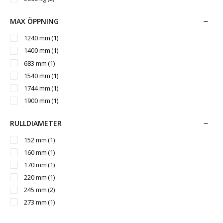
1300 l
(2)
1350 l
(2)
MAX ÖPPNING
1400 l
(5)
1240 mm
(1)
1450 l
(2)
1400 mm
(1)
1500 l
(1)
683 mm
(1)
1600 l
(4)
1540 mm
(1)
1650 l
(2)
1744 mm
(1)
1800 l
(1)
1900 mm
(1)
2000 l
(1)
2200 l
(2)
RULLDIAMETER
2400 l
(1)
152 mm
(1)
2600 l
(1)
160 mm
(1)
3000 l
(1)
170 mm
(1)
220 mm
(1)
245 mm
(2)
273 mm
(1)
305 mm
(1)