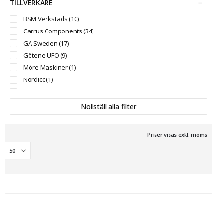
TILLVERKARE
XRP-12E
(1)
T-0
(1)
BSM Verkstads
(10)
T-0.5
(1)
Carrus Components
(34)
T-1
(1)
GA Sweden
(17)
T-2
(1)
Götene UFO
(9)
T-2H
(1)
Möre Maskiner
(1)
T-3
(1)
Nordicc
(1)
T-4
(1)
Oilquick
(2)
T-10
(1)
RF System
(11)
Nollställ alla filter
T-100
(1)
SB Grävtillbehör
(25)
XS-300
(1)
SMC
(10)
Priser visas exkl. moms
XS-500
(1)
Slanetrac
(8)
XS-1000
(1)