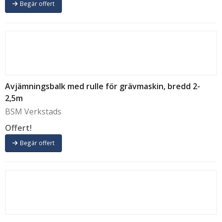
Begär offert
Avjämningsbalk med rulle för grävmaskin, bredd 2-
2,5m
BSM Verkstads
Offert!
Begär offert