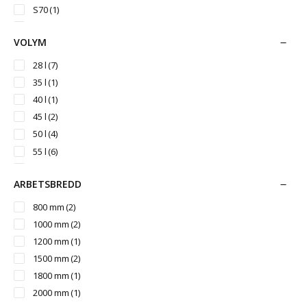
S70
(1)
S1/B20
(1)
VOLYM
28 l
(7)
35 l
(1)
40 l
(1)
45 l
(2)
50 l
(4)
55 l
(6)
60 l
(2)
ARBETSBREDD
65 l
(6)
70 l
(4)
800 mm
(2)
75 l
(3)
1000 mm
(2)
80 l
(1)
1200 mm
(1)
90 l
(9)
1500 mm
(2)
100 l
(5)
1800 mm
(1)
110 l
(1)
2000 mm
(1)
120 l
(5)