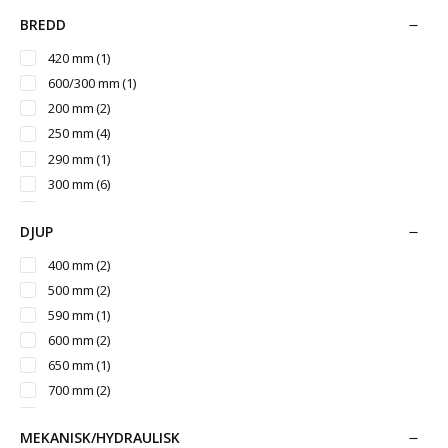
125 l
(4)
BREDD
130 l
(4)
420 mm
(1)
140 l
(5)
600/300 mm
(1)
145 l
(4)
200 mm
(2)
150 l
(1)
250 mm
(4)
155 l
(1)
290 mm
(1)
160 l
(3)
300 mm
(6)
165 l
(5)
300/150 mm
(1)
170 l
(2)
DJUP
350 mm
(2)
175 l
(1)
380 mm
(1)
400 mm
(2)
180 l
(1)
400 mm
(9)
500 mm
(2)
190 l
(1)
400/200 mm
(1)
590 mm
(1)
195 l
(1)
400/250 mm
(1)
600 mm
(2)
200 l
(14)
405 mm
(1)
650 mm
(1)
215 l
(2)
450 mm
(6)
700 mm
(2)
220 l
(1)
500 mm
(11)
775 mm
(1)
225 l
(2)
500/300 mm
(1)
MEKANISK/HYDRAULISK
800 mm
(1)