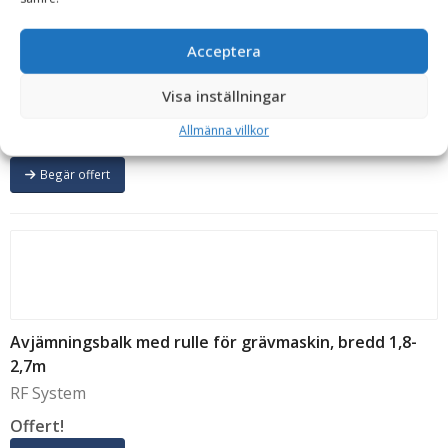
Acceptera
Avjämningsbalk med rulle för grävmaskin, bredd 1,5-
2,5m
Visa inställningar
GA Sweden
Allmänna villkor
Offert!
Begär offert
Avjämningsbalk med rulle för grävmaskin, bredd 1,8-
2,7m
RF System
Offert!