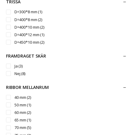
TRISSA
324 mm
(1)
325 mm
(1)
D=300*8 mm
(1)
D=400*8 mm
(2)
D=400*10 mm
(2)
D=400*12 mm
(1)
D=450*10 mm
(2)
FRAMDRAGET SKÄR
Ja
(3)
Nej
(8)
RIBBOR MELLANRUM
40 mm
(2)
50 mm
(1)
60 mm
(2)
65 mm
(1)
70 mm
(5)