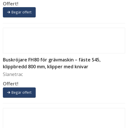
Offert!
Begär offert
Buskröjare FH80 för grävmaskin – fäste S45,
klippbredd 800 mm, klipper med knivar
Slanetrac
Offert!
Begär offert