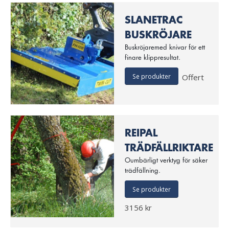
SLANETRAC
BUSKRÖJARE
Buskröjaremed knivar för ett
finare klippresultat.
Se produkter
Offert
REIPAL
TRÄDFÄLLRIKTARE
Oumbärligt verktyg för säker
trädfällning.
Se produkter
3156 kr