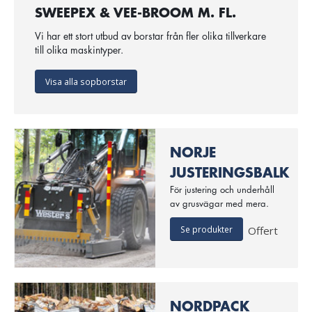
SWEEPEX & VEE-BROOM M. FL.
Vi har ett stort utbud av borstar från fler olika tillverkare
till olika maskintyper.
Visa alla sopborstar
NORJE
JUSTERINGSBALK
För justering och underhåll
av grusvägar med mera.
Se produkter
Offert
NORDPACK