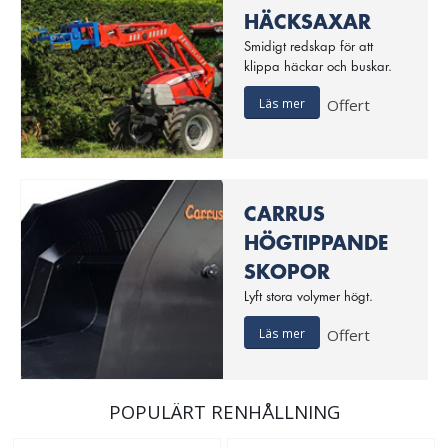
HÄCKSAXAR
Smidigt redskap för att
klippa häckar och buskar.
Läs mer
Offert
CARRUS
HÖGTIPPANDE
SKOPOR
Lyft stora volymer högt.
Läs mer
Offert
POPULÄRT RENHÅLLNING