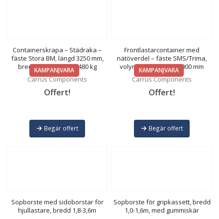
Containerskrapa – Städraka –
Frontlastarcontainer med
fäste Stora BM, längd 3250 mm,
nätöverdel – fäste SMS/Trima,
bredd 1100 mm, vikt 480 kg
volym 3000 l, bredd 2000 mm
KAMPANJVARA
KAMPANJVARA
Carrus Components
Carrus Components
Offert!
Offert!
Begär offert
Begär offert
Sopborste med sidoborstar för
Sopborste för gripkassett, bredd
hjullastare, bredd 1,8-3,6m
1,0-1,6m, med gummiskär