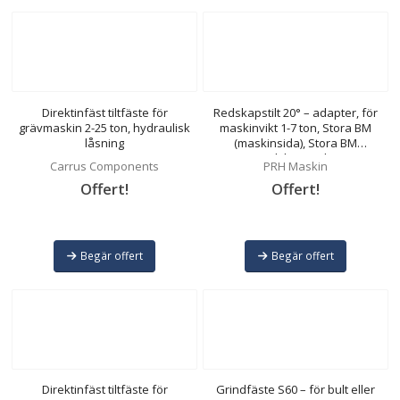
Direktinfäst tiltfäste för
Redskapstilt 20° – adapter, för
grävmaskin 2-25 ton, hydraulisk
maskinvikt 1-7 ton, Stora BM
låsning
(maskinsida), Stora BM
(redskapssida)
Carrus Components
PRH Maskin
Offert!
Offert!
Begär offert
Begär offert
Direktinfäst tiltfäste för
Grindfäste S60 – för bult eller