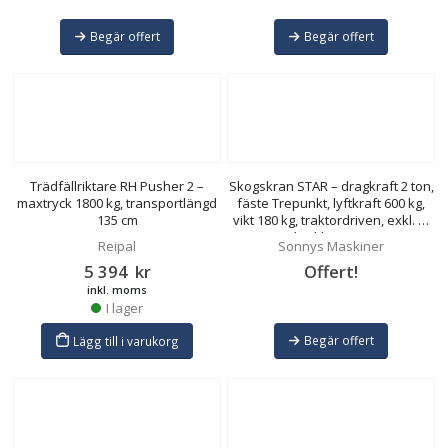
Begär offert
Begär offert
Trädfällriktare RH Pusher 2 –
Skogskran STAR – dragkraft 2 ton,
maxtryck 1800 kg, transportlängd
fäste Trepunkt, lyftkraft 600 kg,
135 cm
vikt 180 kg, traktordriven, exkl. K-
axel, inkl. 40 m vajer
Reipal
Sonnys Maskiner
5 394
kr
Offert!
inkl. moms
I lager
Begär offert
Lägg till i varukorg