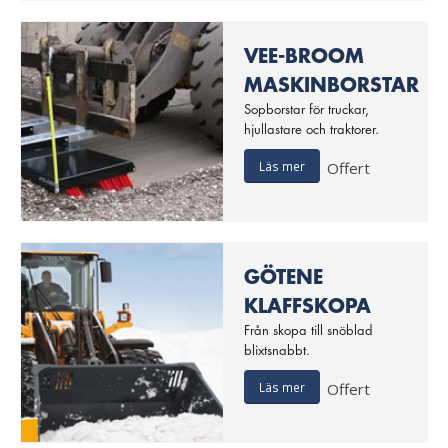
VEE-BROOM
MASKINBORSTAR
Sopborstar för truckar,
hjullastare och traktorer.
Läs mer
Offert
GÖTENE
KLAFFSKOPA
Från skopa till snöblad
blixtsnabbt.
Läs mer
Offert