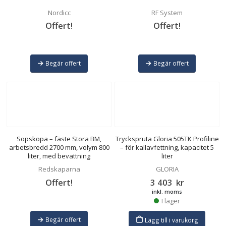
Nordicc
RF System
Offert!
Offert!
Begär offert
Begär offert
Sopskopa – fäste Stora BM,
Tryckspruta Gloria 505TK Profiline
arbetsbredd 2700 mm, volym 800
– för kallavfettning, kapacitet 5
liter, med bevattning
liter
Redskaparna
GLORIA
Offert!
3 403
kr
inkl. moms
I lager
Begär offert
Lägg till i varukorg