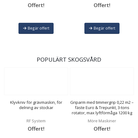
Offert!
Offert!
Begär offert
Begär offert
POPULÄRT SKOGSVÅRD
Klyvkniv för grävmaskin, för
Griparm med timmergrip 0,22 m2 –
delning av stockar
fäste Euro & Trepunkt, 3-tons
rotator, max lyftförmåga 1200 kg
RF System
Möre Maskiner
Offert!
Offert!