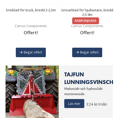
Snöblad för truck, bredd 2-2,5m
Isrivarblad för hjullastare, bredd
2,5-4m
KAMPANJVARA
Carrus Components
Carrus Components
Offert!
Offert!
Begär offert
Begär offert
TAJFUN
LUNNINGSVINSCH
Mekaniskt och hydrauliskt
manövrerade.
Läs mer
324 kr/mån