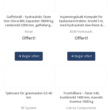
Gaffelställ – hydrauliskt, fäste
Avjämningsbalk Kompakt för
Stor-Stora BM, kapacitet 18000 kg,
hjullastare/traktor, bredd 3 m,
rambredd 2000 mm, gaffellängd
med hydrauliskt skevfäste &
1600 mm
skrapa
Norje
BSM Verkstads
Offert!
Offert!
Begär offert
Begär offert
Tjälrivare för grävmaskin 0,5-40
Trumhållare – fäste S40,
ton
trumbredd 1400 mm, maxvikt
trumma 1000 kg
RF System
Carrus Components