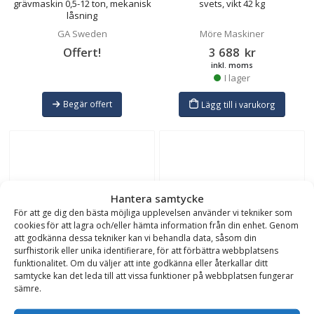
grävmaskin 0,5-12 ton, mekanisk
svets, vikt 42 kg
låsning
GA Sweden
Möre Maskiner
Offert!
3 688
kr
inkl. moms
I lager
Begär offert
Lägg till i varukorg
Hantera samtycke
Redskapsfäste Oilquick – Stora
Adapter – Blank (maskinsida),
För att ge dig den bästa möjliga upplevelsen använder vi tekniker som
BM (redskapssida), för Volvo L35,
Stora BM (redskapssida),
cookies för att lagra och/eller hämta information från din enhet. Genom
L50, L60, utrustad med 3e & 4e
hydraulisk låsning
att godkänna dessa tekniker kan vi behandla data, såsom din
funktion
surfhistorik eller unika identifierare, för att förbättra webbplatsens
Oilquick
Bala Agri
funktionalitet. Om du väljer att inte godkänna eller återkallar ditt
Offert!
Offert!
samtycke kan det leda till att vissa funktioner på webbplatsen fungerar
sämre.