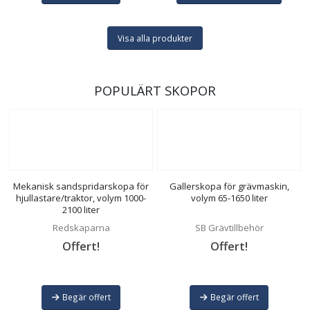
Visa alla produkter
POPULÄRT SKOPOR
Mekanisk sandspridarskopa för
Gallerskopa för grävmaskin,
hjullastare/traktor, volym 1000-
volym 65-1650 liter
2100 liter
Redskaparna
SB Grävtillbehör
Offert!
Offert!
Begär offert
Begär offert