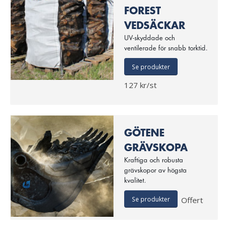
FOREST
VEDSÄCKAR
UV-skyddade och
ventilerade för snabb torktid.
Se produkter
127 kr/st
GÖTENE
GRÄVSKOPA
Kraftiga och robusta
grävskopor av högsta
kvalitet.
Se produkter
Offert