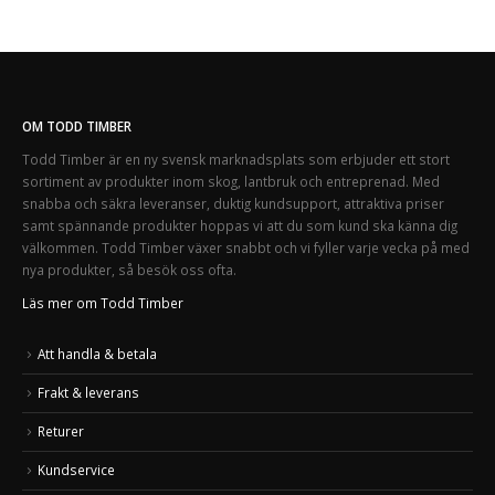
OM TODD TIMBER
Todd Timber är en ny svensk marknadsplats som erbjuder ett stort
sortiment av produkter inom skog, lantbruk och entreprenad. Med
snabba och säkra leveranser, duktig kundsupport, attraktiva priser
samt spännande produkter hoppas vi att du som kund ska känna dig
välkommen. Todd Timber växer snabbt och vi fyller varje vecka på med
nya produkter, så besök oss ofta.
Läs mer om Todd Timber
Att handla & betala
Frakt & leverans
Returer
Kundservice