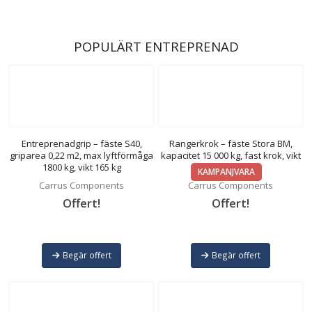
POPULÄRT ENTREPRENAD
Entreprenadgrip – fäste S40,
Rangerkrok – fäste Stora BM,
griparea 0,22 m2, max lyftförmåga
kapacitet 15 000 kg, fast krok, vikt
1800 kg, vikt 165 kg
180 kg
KAMPANJVARA
Carrus Components
Carrus Components
Offert!
Offert!
Begär offert
Begär offert