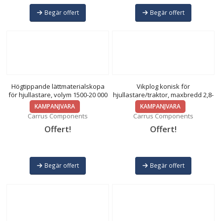
Begär offert
Begär offert
Högtippande lättmaterialskopa
Vikplog konisk för
för hjullastare, volym 1500-20 000
hjullastare/traktor, maxbredd 2,8-
liter
4,5m
KAMPANJVARA
KAMPANJVARA
Carrus Components
Carrus Components
Offert!
Offert!
Begär offert
Begär offert