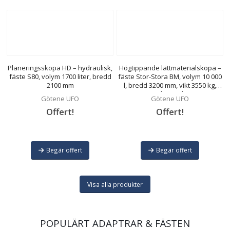
Planeringsskopa HD – hydraulisk,
Högtippande lättmaterialskopa –
fäste S80, volym 1700 liter, bredd
fäste Stor-Stora BM, volym 10 000
2100 mm
l, bredd 3200 mm, vikt 3550 kg,
med sparskär
Götene UFO
Götene UFO
Offert!
Offert!
Begär offert
Begär offert
Visa alla produkter
POPULÄRT ADAPTRAR & FÄSTEN