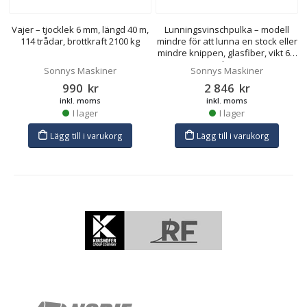
Vajer – tjocklek 6 mm, längd 40 m,
Lunningsvinschpulka – modell
114 trådar, brottkraft 2100 kg
mindre för att lunna en stock eller
mindre knippen, glasfiber, vikt 6,7
kg
Sonnys Maskiner
Sonnys Maskiner
990
kr
2 846
kr
inkl. moms
inkl. moms
I lager
I lager
Lägg till i varukorg
Lägg till i varukorg