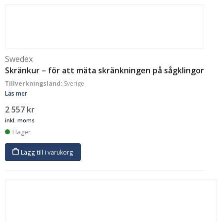
Swedex
Skränkur – för att mäta skränkningen på sågklingor
Tillverkningsland:
Sverige
Läs mer
2 557
kr
inkl. moms
I lager
Lägg till i varukorg