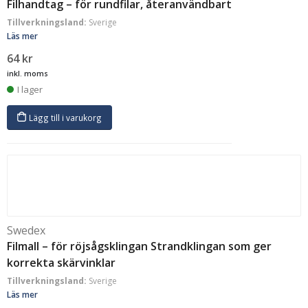
Filhandtag – för rundfilar, återanvändbart
Tillverkningsland:
Sverige
Läs mer
64
kr
inkl. moms
I lager
Lägg till i varukorg
Swedex
Filmall – för röjsågsklingan Strandklingan som ger
korrekta skärvinklar
Tillverkningsland:
Sverige
Läs mer