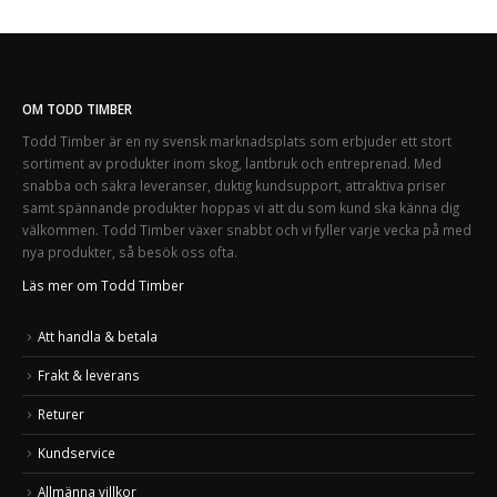
OM TODD TIMBER
Todd Timber är en ny svensk marknadsplats som erbjuder ett stort
sortiment av produkter inom skog, lantbruk och entreprenad. Med
snabba och säkra leveranser, duktig kundsupport, attraktiva priser
samt spännande produkter hoppas vi att du som kund ska känna dig
välkommen. Todd Timber växer snabbt och vi fyller varje vecka på med
nya produkter, så besök oss ofta.
Läs mer om Todd Timber
Att handla & betala
Frakt & leverans
Returer
Kundservice
Allmänna villkor