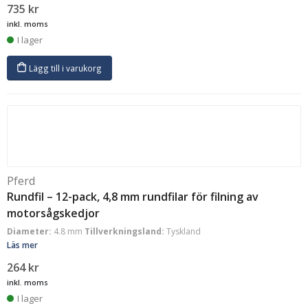
735
kr
inkl. moms
I lager
Lägg till i varukorg
Pferd
Rundfil – 12-pack, 4,8 mm rundfilar för filning av
motorsågskedjor
Diameter:
4.8 mm
Tillverkningsland:
Tyskland
Läs mer
264
kr
inkl. moms
I lager