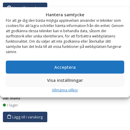
Lägg till i varukorg
Hantera samtycke
För att ge dig den bästa möjliga upplevelsen använder vi tekniker som
cookies för att lagra och/eller hämta information från din enhet. Genom
att godkänna dessa tekniker kan vi behandla data, såsom din
surfhistorik eller unika identifierare, för att förbättra webbplatsens
funktionalitet. Om du väljer att inte godkänna eller återkallar ditt
samtycke kan det leda till att vissa funktioner på webbplatsen fungerar
sämre.
Pferd
Rundfil – 12-pack, 5,5 mm rundfilar för filning av
Acceptera
röjsågsklingor
Diameter:
5.5 mm
Tillverkningsland:
Tyskland
Visa inställningar
Läs mer
Allmänna villkor
361
kr
inkl. moms
I lager
Lägg till i varukorg