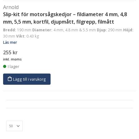
Arnold
Slip-kit för motorsågskedjor – fildiameter 4 mm, 4,8
mm, 5,5 mm, kortfil, djupmått, filgrepp, filmått
Bredd:
190 mm
Diameter:
4 mm, 4.8 mm & 5.5 mm
Djup:
290 mm
Höjd:
30 mm
Vikt:
0.43 kg
Läs mer
255
kr
inkl. moms
I lager
Lägg till i varukorg