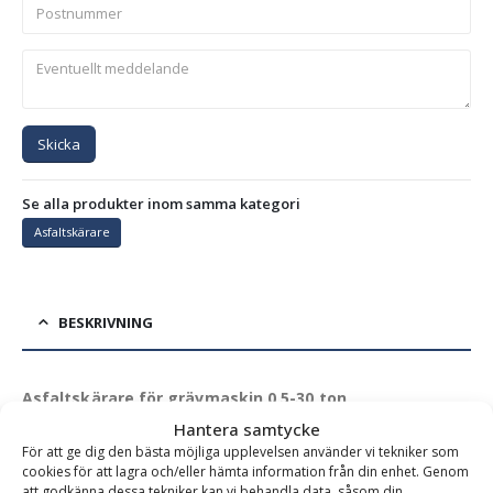
Skicka
Se alla produkter inom samma kategori
Asfaltskärare
BESKRIVNING
Asfaltskärare för grävmaskin 0,5-30 ton
Hantera samtycke
RF System´s robusta asfaltskärare med en trissa av
För att ge dig den bästa möjliga upplevelsen använder vi tekniker som
höghållfast stål har sålts i mer än 5000 exemplar.
cookies för att lagra och/eller hämta information från din enhet. Genom
att godkänna dessa tekniker kan vi behandla data, såsom din