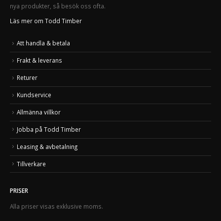
nya produkter, så besök oss ofta.
Läs mer om Todd Timber
Att handla & betala
Frakt & leverans
Returer
Kundservice
Allmänna villkor
Jobba på Todd Timber
Leasing & avbetalning
Tillverkare
PRISER
Alla priser visas exklusive moms.