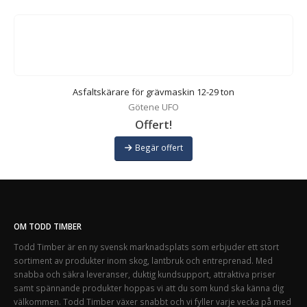
Asfaltskärare för grävmaskin 12-29 ton
Götene UFO
Offert!
Begär offert
OM TODD TIMBER
Todd Timber är en ny svensk marknadsplats som erbjuder ett stort
sortiment av produkter inom skog, lantbruk och entreprenad. Med
snabba och säkra leveranser, duktig kundsupport, attraktiva priser
samt spännande produkter hoppas vi att du som kund ska känna dig
välkommen. Todd Timber växer snabbt och vi fyller varje vecka på med