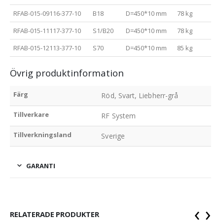
RFAB-015-09116-377-10
B18
D=450*10 mm
78 kg
RFAB-015-11117-377-10
S1/B20
D=450*10 mm
78 kg
RFAB-015-12113-377-10
S70
D=450*10 mm
85 kg
Övrig produktinformation
Färg
Röd, Svart, Liebherr-grå
Tillverkare
RF System
Tillverkningsland
Sverige
GARANTI
‹
›
RELATERADE PRODUKTER