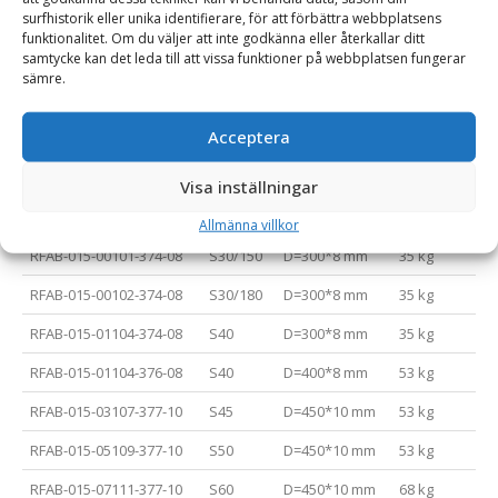
Asfaltskäraren är konstruerad och anpassad för att kunna
surfhistorik eller unika identifierare, för att förbättra webbplatsens
skära fina snitt i asfalt och gräsytor med hög precision.
funktionalitet. Om du väljer att inte godkänna eller återkallar ditt
Asfaltskäraren, som har en låg vikt, är enkel att underhålla i
samtycke kan det leda till att vissa funktioner på webbplatsen fungerar
sämre.
form av byte av slitdelar etc.
Acceptera
Varianttabell
Visa inställningar
Artikelnummer
Fäste
Trissa
Vikt (kg)
Allmänna villkor
RFAB-015-00101-374-08
S30/150
D=300*8 mm
35 kg
RFAB-015-00102-374-08
S30/180
D=300*8 mm
35 kg
RFAB-015-01104-374-08
S40
D=300*8 mm
35 kg
RFAB-015-01104-376-08
S40
D=400*8 mm
53 kg
RFAB-015-03107-377-10
S45
D=450*10 mm
53 kg
RFAB-015-05109-377-10
S50
D=450*10 mm
53 kg
RFAB-015-07111-377-10
S60
D=450*10 mm
68 kg