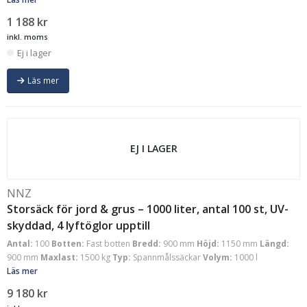
1 188
kr
inkl. moms
Ej i lager
Läs mer
EJ I LAGER
NNZ
Storsäck för jord & grus – 1000 liter, antal 100 st, UV-
skyddad, 4 lyftöglor upptill
Antal:
100
Botten:
Fast botten
Bredd:
900 mm
Höjd:
1150 mm
Längd:
900 mm
Maxlast:
1500 kg
Typ:
Spannmålssäckar
Volym:
1000 l
Läs mer
9 180
kr