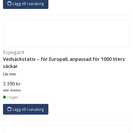
Lägg till i varukorg
Espegard
Vedsäckstativ – för Europall, anpassad för 1000 liters
säckar
Läs mer
3 390
kr
inkl. moms
I lager
Lägg till i varukorg