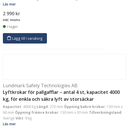
Läs mer
2 990
kr
inkl. moms
I lager
Lägg till i varukorg
Lundmark Safety Technologies AB
Lyftkrokar för pallgafflar – antal 4 st, kapacitet 4000
kg, för enkla och säkra lyft av storsäckar
Kapacitet:
4000 kg
Längd:
270 mm
Öppning bakre krokar:
130 mm x
60 mm
Öppning främre krokar:
130 mm x 30 mm
Tillverkningsland:
Sverige
Vikt:
9 kg
Läs mer