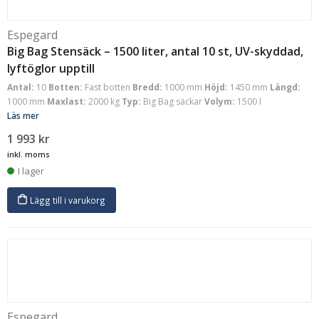
Espegard
Big Bag Stensäck – 1500 liter, antal 10 st, UV-skyddad,
lyftöglor upptill
Antal:
10
Botten:
Fast botten
Bredd:
1000 mm
Höjd:
1450 mm
Längd:
1000 mm
Maxlast:
2000 kg
Typ:
Big Bag säckar
Volym:
1500 l
Läs mer
1 993
kr
inkl. moms
I lager
Lägg till i varukorg
Espegard