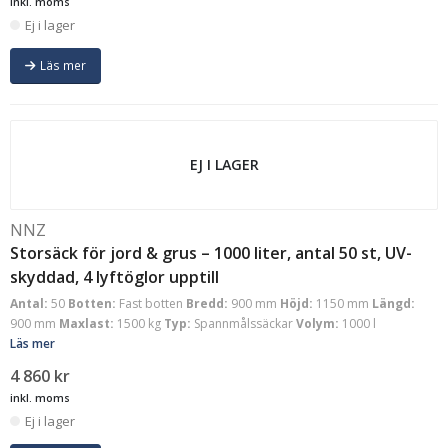
inkl. moms
Ej i lager
Läs mer
EJ I LAGER
NNZ
Storsäck för jord & grus – 1000 liter, antal 50 st, UV-
skyddad, 4 lyftöglor upptill
Antal:
50
Botten:
Fast botten
Bredd:
900 mm
Höjd:
1150 mm
Längd:
900 mm
Maxlast:
1500 kg
Typ:
Spannmålssäckar
Volym:
1000 l
Läs mer
4 860
kr
inkl. moms
Ej i lager