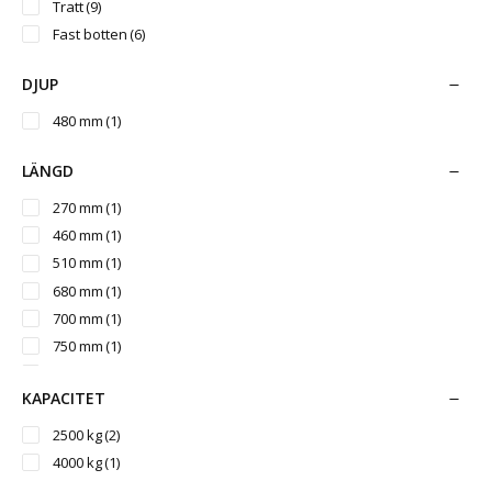
1000 mm
(1)
Tratt
(9)
1050 mm
(1)
Fast botten
(6)
1070 mm
(2)
1150 mm
(1)
DJUP
1450 mm
(1)
480 mm
(1)
1700 mm
(1)
LÄNGD
270 mm
(1)
460 mm
(1)
510 mm
(1)
680 mm
(1)
700 mm
(1)
750 mm
(1)
900 mm
(7)
KAPACITET
950 mm
(6)
1000 mm
(1)
2500 kg
(2)
1070 mm
(1)
4000 kg
(1)
1180 mm
(1)