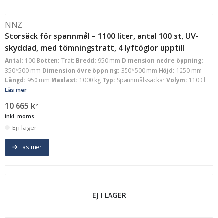
NNZ
Storsäck för spannmål – 1100 liter, antal 100 st, UV-
skyddad, med tömningstratt, 4 lyftöglor upptill
Antal:
100
Botten:
Tratt
Bredd:
950 mm
Dimension nedre öppning:
350*500 mm
Dimension övre öppning:
350*500 mm
Höjd:
1250 mm
Längd:
950 mm
Maxlast:
1000 kg
Typ:
Spannmålssäckar
Volym:
1100 l
Läs mer
10 665
kr
inkl. moms
Ej i lager
Läs mer
EJ I LAGER