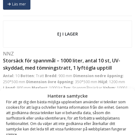
Läs mer
EJ I LAGER
NNZ
Storsäck för spannmål – 1000 liter, antal 10 st, UV-
skyddad, med tömningstratt, 1 lyftögla upptill
Antal:
10
Botten:
Tratt
Bredd:
900 mm
Dimension nedre öppning:
250*500 mm
Dimension övre öppning:
350*500 mm
Höjd:
1200 mm
Längd:
900 mm
Maxlast:
1000 kg
Typ:
Spannmålssäckar
Volym:
1000 l
Läs mer
Hantera samtycke
För att ge dig den bästa möjliga upplevelsen använder vi tekniker som
1 215
kr
cookies för att lagra och/eller hämta information från din enhet. Genom
inkl. moms
att godkänna dessa tekniker kan vi behandla data, såsom din
Ej i lager
surfhistorik eller unika identifierare, för att förbättra webbplatsens
funktionalitet. Om du väljer att inte godkänna eller återkallar ditt
samtycke kan det leda till att vissa funktioner på webbplatsen fungerar
Läs mer
sämre.