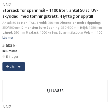
NNZ
Storsäck för spannmål – 1100 liter, antal 50 st, UV-
skyddad, med tömningstratt, 4 lyftöglor upptill
Antal:
50
Botten:
Tratt
Bredd:
950 mm
Dimension nedre öppning:
350*500 mm
Dimension övre öppning:
350*500 mm
Höjd:
1250 mm
Längd:
950 mm
Maxlast:
1000 kg
Typ:
Spannmålssäckar
Volym:
1100 l
Läs mer
5 603
kr
inkl. moms
Ej i lager
Läs mer
EJ I LAGER
NNZ