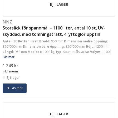
EJ I LAGER
NNZ
Storsäck för spannmål – 1100 liter, antal 10 st, UV-
skyddad, med tömningstratt, 4 lyftöglor upptill
Antal:
10
Botten:
Tratt
Bredd:
950 mm
Dimension nedre öppning:
350*500 mm
Dimension övre öppning:
350*500 mm
Höjd:
1250 mm
Längd:
950 mm
Maxlast:
1000 kg
Typ:
Spannmålssäckar
Volym:
1100 l
Läs mer
1 243
kr
inkl. moms
Ej i lager
Läs mer
EJ I LAGER