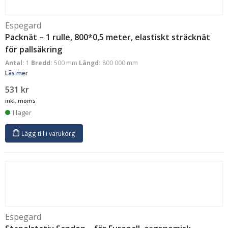
Espegard
Packnät – 1 rulle, 800*0,5 meter, elastiskt sträcknät
för pallsäkring
Antal:
1
Bredd:
500 mm
Längd:
800 000 mm
Läs mer
531
kr
inkl. moms
I lager
Lägg till i varukorg
Espegard