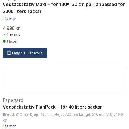
Vedsäckstativ Maxi – för 130*130 cm pall, anpassad för
2000 liters säckar
Läs mer
4 990
kr
inkl. moms
I lager
Lägg till i varukorg
Espegard
Vedsäckstativ PlanPack – för 40 liters säckar
Bredd:
310 mm
Djup:
480 mm
Höjd:
720 mm
Längd:
510 mm
Vikt:
16.9
kg
Läs mer