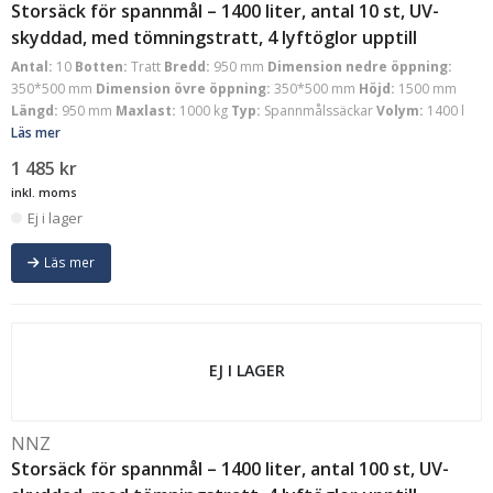
Storsäck för spannmål – 1400 liter, antal 10 st, UV-
skyddad, med tömningstratt, 4 lyftöglor upptill
Antal:
10
Botten:
Tratt
Bredd:
950 mm
Dimension nedre öppning:
350*500 mm
Dimension övre öppning:
350*500 mm
Höjd:
1500 mm
Längd:
950 mm
Maxlast:
1000 kg
Typ:
Spannmålssäckar
Volym:
1400 l
Läs mer
1 485
kr
inkl. moms
Ej i lager
Läs mer
EJ I LAGER
NNZ
Storsäck för spannmål – 1400 liter, antal 100 st, UV-