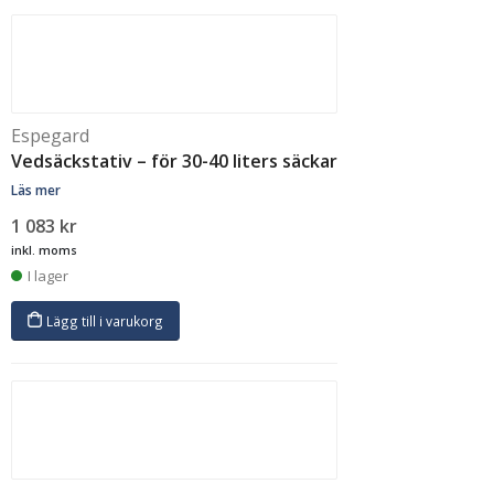
Espegard
Vedsäckstativ – för 30-40 liters säckar
Läs mer
1 083
kr
inkl. moms
I lager
Lägg till i varukorg