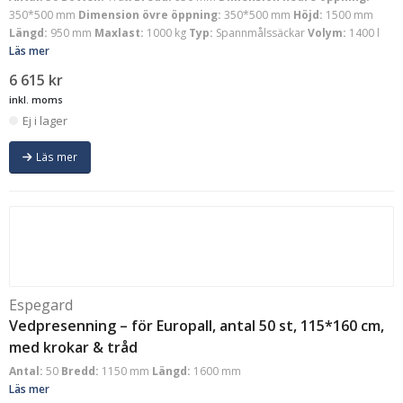
350*500 mm
Dimension övre öppning:
350*500 mm
Höjd:
1500 mm
Längd:
950 mm
Maxlast:
1000 kg
Typ:
Spannmålssäckar
Volym:
1400 l
Läs mer
6 615
kr
inkl. moms
Ej i lager
Läs mer
Espegard
Vedpresenning – för Europall, antal 50 st, 115*160 cm,
med krokar & tråd
Antal:
50
Bredd:
1150 mm
Längd:
1600 mm
Läs mer