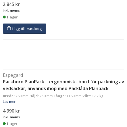
2 845
kr
inkl. moms
I lager
Lägg till i varukorg
Espegard
Packbord PlanPack – ergonomiskt bord för packning av
vedsäckar, används ihop med Packlåda Planpack
Bredd:
780 mm
Höjd:
750 mm
Längd:
1180 mm
Vikt:
17.2 kg
Läs mer
4 990
kr
inkl. moms
I lager