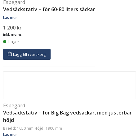
Espegard
Vedsäckstativ – för 60-80 liters säckar
Läs mer
1 200
kr
inkl. moms
I lager
Lägg till i varukorg
Espegard
Vedsäckstativ – för Big Bag vedsäckar, med justerbar
höjd
Bredd:
1050 mm
Höjd:
1900 mm
Läs mer