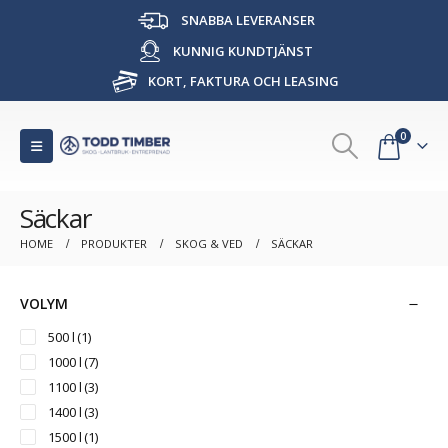
SNABBA LEVERANSER
KUNNIG KUNDTJÄNST
KORT, FAKTURA OCH LEASING
0
Säckar
HOME
PRODUKTER
SKOG & VED
SÄCKAR
VOLYM
500 l
(1)
1000 l
(7)
1100 l
(3)
1400 l
(3)
1500 l
(1)