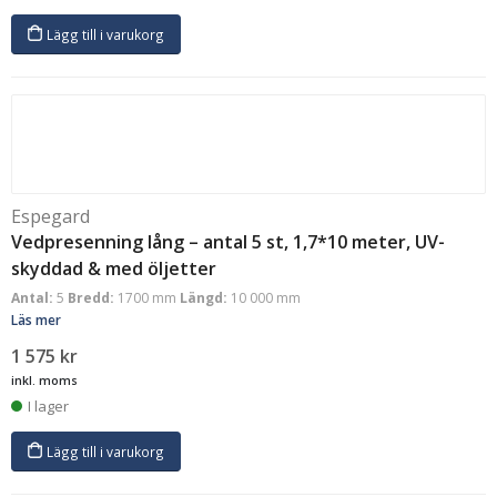
Lägg till i varukorg
Espegard
Vedpresenning lång – antal 5 st, 1,7*10 meter, UV-
skyddad & med öljetter
Antal:
5
Bredd:
1700 mm
Längd:
10 000 mm
Läs mer
1 575
kr
inkl. moms
I lager
Lägg till i varukorg