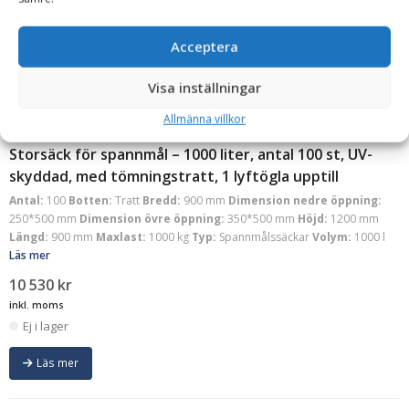
Acceptera
EJ I LAGER
Visa inställningar
Allmänna villkor
NNZ
Storsäck för spannmål – 1000 liter, antal 100 st, UV-
skyddad, med tömningstratt, 1 lyftögla upptill
Antal:
100
Botten:
Tratt
Bredd:
900 mm
Dimension nedre öppning:
250*500 mm
Dimension övre öppning:
350*500 mm
Höjd:
1200 mm
Längd:
900 mm
Maxlast:
1000 kg
Typ:
Spannmålssäckar
Volym:
1000 l
Läs mer
10 530
kr
inkl. moms
Ej i lager
Läs mer