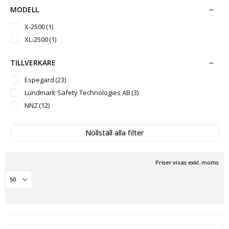
1420 mm
(1)
MODELL
1560 mm
(1)
X-2500
(1)
1600 mm
(1)
XL-2500
(1)
1700 mm
(1)
10 000 mm
(1)
TILLVERKARE
800 000 mm
(1)
Espegard
(23)
Lundmark Safety Technologies AB
(3)
NNZ
(12)
Nollställ alla filter
Priser visas exkl. moms