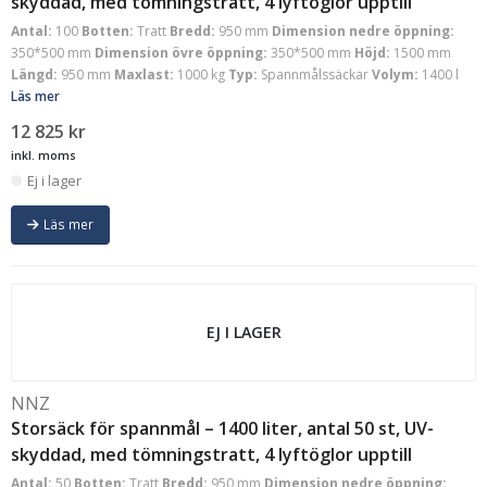
skyddad, med tömningstratt, 4 lyftöglor upptill
Antal:
100
Botten:
Tratt
Bredd:
950 mm
Dimension nedre öppning:
350*500 mm
Dimension övre öppning:
350*500 mm
Höjd:
1500 mm
Längd:
950 mm
Maxlast:
1000 kg
Typ:
Spannmålssäckar
Volym:
1400 l
Läs mer
12 825
kr
inkl. moms
Ej i lager
Läs mer
EJ I LAGER
NNZ
Storsäck för spannmål – 1400 liter, antal 50 st, UV-
skyddad, med tömningstratt, 4 lyftöglor upptill
Antal:
50
Botten:
Tratt
Bredd:
950 mm
Dimension nedre öppning: