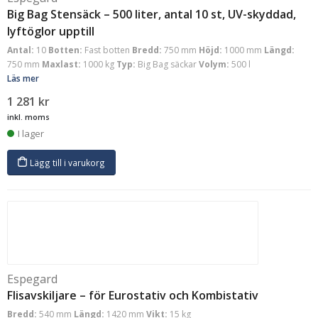
Big Bag Stensäck – 500 liter, antal 10 st, UV-skyddad,
lyftöglor upptill
Antal:
10
Botten:
Fast botten
Bredd:
750 mm
Höjd:
1000 mm
Längd:
750 mm
Maxlast:
1000 kg
Typ:
Big Bag säckar
Volym:
500 l
Läs mer
1 281
kr
inkl. moms
I lager
Lägg till i varukorg
Espegard
Flisavskiljare – för Eurostativ och Kombistativ
Bredd:
540 mm
Längd:
1420 mm
Vikt:
15 kg