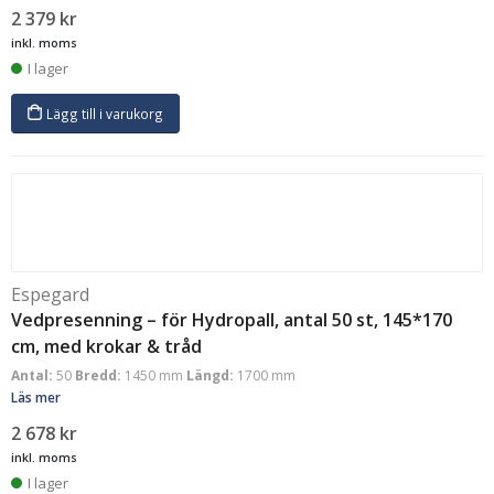
2 379
kr
inkl. moms
I lager
Lägg till i varukorg
Espegard
Vedpresenning – för Hydropall, antal 50 st, 145*170
cm, med krokar & tråd
Antal:
50
Bredd:
1450 mm
Längd:
1700 mm
Läs mer
2 678
kr
inkl. moms
I lager