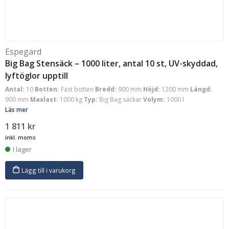
Espegard
Big Bag Stensäck – 1000 liter, antal 10 st, UV-skyddad,
lyftöglor upptill
Antal:
10
Botten:
Fast botten
Bredd:
900 mm
Höjd:
1200 mm
Längd:
900 mm
Maxlast:
1000 kg
Typ:
Big Bag säckar
Volym:
1000 l
Läs mer
1 811
kr
inkl. moms
I lager
Lägg till i varukorg