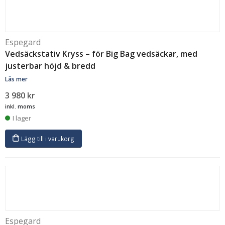
Espegard
Vedsäckstativ Kryss – för Big Bag vedsäckar, med
justerbar höjd & bredd
Läs mer
3 980
kr
inkl. moms
I lager
Lägg till i varukorg
Espegard