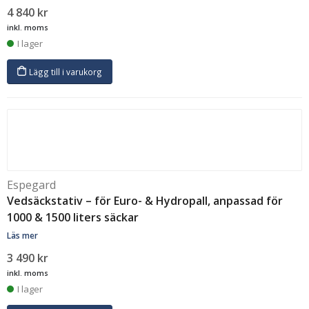
4 840
kr
inkl. moms
I lager
Lägg till i varukorg
Espegard
Vedsäckstativ – för Euro- & Hydropall, anpassad för
1000 & 1500 liters säckar
Läs mer
3 490
kr
inkl. moms
I lager