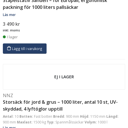
Stapelstativ Sanden – för Europall, ergonomisk
packning för 1000 liters pallsäckar
Läs mer
3 490
kr
inkl. moms
I lager
Lägg till i varukorg
EJ I LAGER
NNZ
Storsäck för jord & grus – 1000 liter, antal 10 st, UV-
skyddad, 4 lyftöglor upptill
Antal:
10
Botten:
Fast botten
Bredd:
900 mm
Höjd:
1150 mm
Längd:
900 mm
Maxlast:
1500 kg
Typ:
Spannmålssäckar
Volym:
1000 l
Läs mer