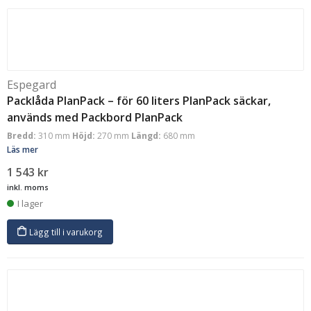
Espegard
Packlåda PlanPack – för 60 liters PlanPack säckar,
används med Packbord PlanPack
Bredd:
310 mm
Höjd:
270 mm
Längd:
680 mm
Läs mer
1 543
kr
inkl. moms
I lager
Lägg till i varukorg