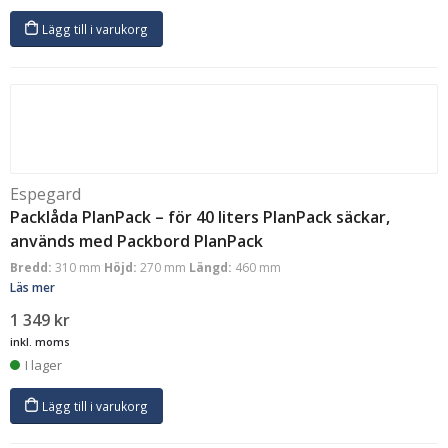
Lägg till i varukorg
Espegard
Packlåda PlanPack – för 40 liters PlanPack säckar,
används med Packbord PlanPack
Bredd:
310 mm
Höjd:
270 mm
Längd:
460 mm
Läs mer
1 349
kr
inkl. moms
I lager
Lägg till i varukorg