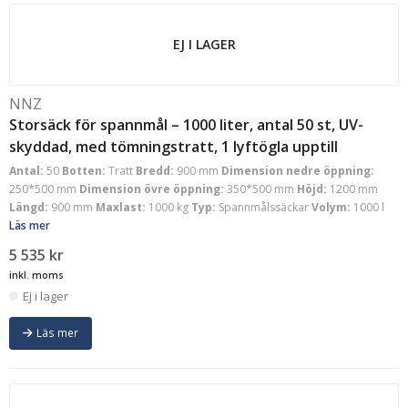
EJ I LAGER
NNZ
Storsäck för spannmål – 1000 liter, antal 50 st, UV-
skyddad, med tömningstratt, 1 lyftögla upptill
Antal:
50
Botten:
Tratt
Bredd:
900 mm
Dimension nedre öppning:
250*500 mm
Dimension övre öppning:
350*500 mm
Höjd:
1200 mm
Längd:
900 mm
Maxlast:
1000 kg
Typ:
Spannmålssäckar
Volym:
1000 l
Läs mer
5 535
kr
inkl. moms
Ej i lager
Läs mer