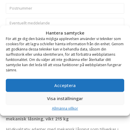
Hantera samtycke
För att ge dig den bästa möjliga upplevelsen använder vi tekniker som
Skicka
cookies för att lagra och/eller hämta information från din enhet. Genom
att godkänna dessa tekniker kan vi behandla data, såsom din
surfhistorik eller unika identifierare, för att förbättra webbplatsens
funktionalitet. Om du väljer att inte godkänna eller återkallar ditt
Se alla produkter inom samma kategori
samtycke kan det leda till att vissa funktioner på webbplatsen fungerar
Grävmaskin
sämre.
Acceptera
BESKRIVNING
Visa inställningar
Allmänna villkor
Adapter – S45 (maskinsida), S1/B20 (redskapssida),
mekanisk låsning, vikt 215 kg
Högkvalitativ adapter med mekanisk låsning som tillverkas i