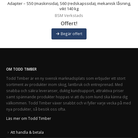
g,
Adapter – S50 (maskinsida), S60 (redskapssida), mekanisk låsning,
vikt 140 kg
BSM Verkstads
Offert!
Begär offert
OM TODD TIMBER
Todd Timber är en ny svensk marknadsplats som erbjuder ett stort
sortiment av produkter inom skog, lantbruk och entreprenad. Med
snabba och säkra leveranser, duktig kundsupport, attraktiva priser
samt spännande produkter hoppas vi att du som kund ska känna dig
välkommen. Todd Timber växer snabbt och vi fyller varje vecka på med
nya produkter, så besök oss ofta.
Läs mer om Todd Timber
Att handla & betala