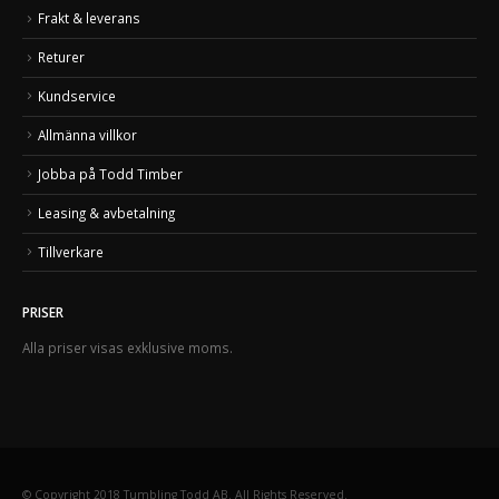
Frakt & leverans
Returer
Kundservice
Allmänna villkor
Jobba på Todd Timber
Leasing & avbetalning
Tillverkare
PRISER
Alla priser visas exklusive moms.
© Copyright 2018 Tumbling Todd AB. All Rights Reserved.