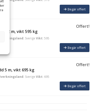
att
ker
Begär offert
tra
Offert!
d 4,2 m, vikt 595 kg
llverkningsland:
Sverige
Vikt:
595
Begär offert
Offert!
d 5 m, vikt 695 kg
llverkningsland:
Sverige
Vikt:
695
Begär offert