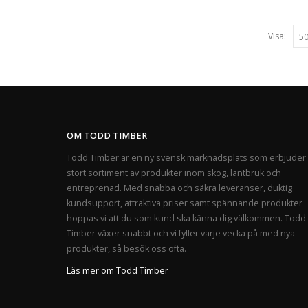
Visa:
OM TODD TIMBER
Todd Timber är en ny svensk marknadsplats som erbjuder 
stort sortiment av produkter inom skog, lantbruk och
entreprenad. Med snabba och säkra leveranser, duktig
kundsupport, attraktiva priser samt spännande produkter
hoppas vi att du som kund ska känna dig välkommen. Todd
Timber växer snabbt och vi fyller varje vecka på med nya
produkter, så besök oss ofta.
Läs mer om Todd Timber