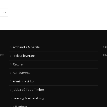
Att handla & betala
PR
ett
All
Frakt & leverans
Returer
Kundservice
Allmänna villkor
Jobba på Todd Timber
Leasing & avbetalning
Tillverkare