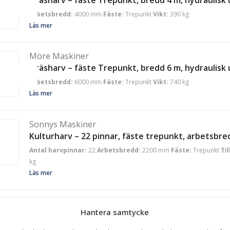
Arbetsbredd:
4000 mm
Fäste:
Trepunkt
Vikt:
390 kg
Läs mer
Möre Maskiner
Gräsharv – fäste Trepunkt, bredd 6 m, hydraulisk 
Arbetsbredd:
6000 mm
Fäste:
Trepunkt
Vikt:
740 kg
Läs mer
Sonnys Maskiner
Kulturharv – 22 pinnar, fäste trepunkt, arbetsbred
Antal harvpinnar:
22
Arbetsbredd:
2200 mm
Fäste:
Trepunkt
Ti
kg
Läs mer
Sonnys Maskiner
Hantera samtycke
Kulturharv – 36 pinnar, fäste trepunkt, arbetsbred
Antal harvpinnar:
36
Arbetsbredd:
3600 mm
Fäste:
Trepunkt
Ti