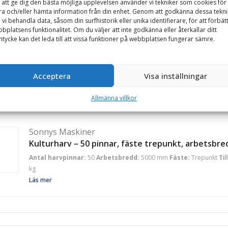
 att ge dig den bästa möjliga upplevelsen använder vi tekniker som cookies för 
kg
ra och/eller hämta information från din enhet. Genom att godkänna dessa tekni
 vi behandla data, såsom din surfhistorik eller unika identifierare, för att förbät
Läs mer
bplatsens funktionalitet. Om du väljer att inte godkänna eller återkallar ditt
tycke kan det leda till att vissa funktioner på webbplatsen fungerar sämre.
Sonnys Maskiner
Kulturharv – 42 pinnar, fäste trepunkt, arbetsbred
Acceptera
Visa inställningar
Antal harvpinnar:
42
Arbetsbredd:
4200 mm
Fäste:
Trepunkt
Ti
kg
Allmänna villkor
Läs mer
Sonnys Maskiner
Kulturharv – 50 pinnar, fäste trepunkt, arbetsbred
Antal harvpinnar:
50
Arbetsbredd:
5000 mm
Fäste:
Trepunkt
Ti
kg
Läs mer