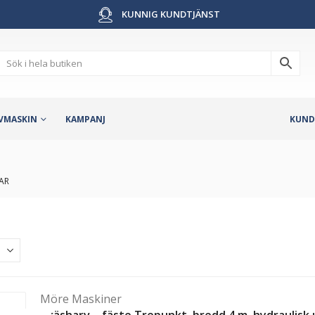
KUNNIG KUNDTJÄNST
VMASKIN
KAMPANJ
KUND
AR
Möre Maskiner
Gräsharv – fäste Trepunkt, bredd 4 m, hydraulisk 