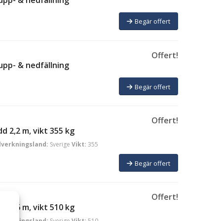
Begär offert
Offert!
upp- & nedfällning
Begär offert
Offert!
d 2,2 m, vikt 355 kg
llverkningsland:
Sverige
Vikt:
355
Begär offert
Offert!
d 3,6 m, vikt 510 kg
llverkningsland:
Sverige
Vikt:
510