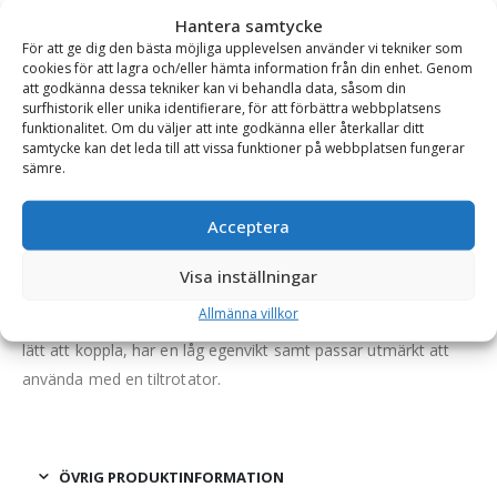
Hantera samtycke
Se alla produkter inom samma kategori
För att ge dig den bästa möjliga upplevelsen använder vi tekniker som
Grävmaskin
cookies för att lagra och/eller hämta information från din enhet. Genom
att godkänna dessa tekniker kan vi behandla data, såsom din
surfhistorik eller unika identifierare, för att förbättra webbplatsens
funktionalitet. Om du väljer att inte godkänna eller återkallar ditt
BESKRIVNING
samtycke kan det leda till att vissa funktioner på webbplatsen fungerar
sämre.
Gaffelställ – mekaniskt, fäste S45, kapacitet 4000 kg,
Acceptera
rambredd 1200 mm, gaffellängd 1200 mm
Visa inställningar
RF Systems kraftiga och robusta gaffelställ med mekaniskt
Allmänna villkor
ställbara gafflar och med en hög lyftkapacitet. Gaffelstället är
lätt att koppla, har en låg egenvikt samt passar utmärkt att
använda med en tiltrotator.
ÖVRIG PRODUKTINFORMATION