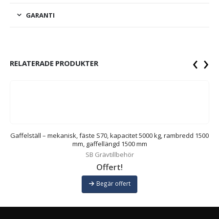
GARANTI
‹
›
RELATERADE PRODUKTER
dd
Gaffelställ – mekanisk, fäste S70, kapacitet 5000 kg, rambredd 1500
mm, gaffellängd 1500 mm
SB Grävtillbehör
Offert!
Begär offert