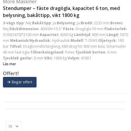
Möre Maskiner
Stendumper – fäste dragögla, kapacitet 6 ton, med
belysning, bakåttipp, vikt 1800 kg
3-vägs tipp:
Nej
Bakåttipp:
Ja
Belysning:
Ja
Bredd:
2235 mm
Broms:
Nej
Däckdimension:
400/60×15,5″
Fäste:
Dragögla 50 mm
Flakstorlek:
3100(3470)*2100 mm
Kapacitet:
6000 kg
Lämhöjd:
600 mm
Längd:
5070
mm
Mekanisk/Hydraulisk:
Hydraulisk
Modell:
T-039/S
Oljetryck:
180
bar
Tillval:
Dragbomsförlängning, K80-drag för 800 mm kula, Scharmuller
40 mm fast ögla
Tillverkningsland:
Polen
Tjocklek botten:
6 mm
Tjocklek gavlar:
6 mm
Vikt:
1800 kg
Volym:
4180 l
Läs mer
Offert!
Begär offert