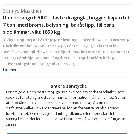
Sonnys Maskiner
Dumpervagn F7000 – fäste dragögla, boggie, kapacitet
7 ton, med broms, belysning, bakåttipp, fällbara
sidolämmar, vikt 1850 kg
3-vägs tipp:
Nej
Bakåttipp:
Ja
Belysning:
Ja
Bredd:
2400 mm
Broms:
Ja
Däckdimension:
400/60-15.5/14 ply
Fäste:
Dragögla
Flakstorlek:
3680*2250 mm
Höjd:
1430 mm
Höjd till flakbotten:
980 mm
Kapacitet:
7000 kg
Lämhöjd:
450 mm
Längd:
5000 mm
Spridarläm bak:
Ja
Tillverkningsland:
Sverige
Vikt:
1850 kg
Läs mer
Offert!
Hantera samtycke
Begär offert
För att ge dig den bästa möjliga upplevelsen använder vi tekniker som
cookies för att lagra och/eller hämta information från din enhet. Genom
att godkänna dessa tekniker kan vi behandla data, såsom din
surfhistorik eller unika identifierare, för att förbättra webbplatsens
funktionalitet. Om du väljer att inte godkänna eller återkallar ditt
samtycke kan det leda till att vissa funktioner på webbplatsen fungerar
sämre.