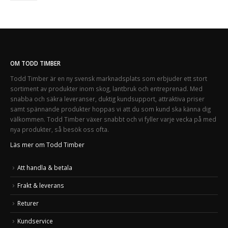
OM TODD TIMBER
Todd Timber är en ny svensk marknadsplats som erbjuder ett stort
sortiment av produkter inom skog, lantbruk och entreprenad. Med
snabba och säkra leveranser, duktig kundsupport, attraktiva priser
samt spännande produkter hoppas vi att du som kund ska känna dig
välkommen. Todd Timber växer snabbt och vi fyller varje vecka på med
nya produkter, så besök oss ofta.
Läs mer om Todd Timber
Att handla & betala
Frakt & leverans
Returer
Kundservice