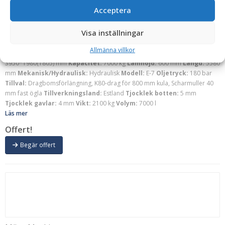
Möre Maskiner
Acceptera
Stendumper – fäste dragögla, boggie, kapacitet 7 ton,
med broms, belysning, bakåttipp, vikt 2100 kg
Visa inställningar
3-vägs tipp:
Nej
Bakåttipp:
Ja
Belysning:
Ja
Bredd:
2100 mm
Broms:
Ja
Allmänna villkor
Däckdimension:
400/60×15,5″
Fäste:
Dragögla 50 mm
Flakstorlek:
3950*1980(1805) mm
Kapacitet:
7000 kg
Lämhöjd:
600 mm
Längd:
5580
mm
Mekanisk/Hydraulisk:
Hydraulisk
Modell:
E-7
Oljetryck:
180 bar
Tillval:
Dragbomsförlängning, K80-drag för 800 mm kula, Scharmuller 40
mm fast ögla
Tillverkningsland:
Estland
Tjocklek botten:
5 mm
Tjocklek gavlar:
4 mm
Vikt:
2100 kg
Volym:
7000 l
Läs mer
Offert!
Begär offert