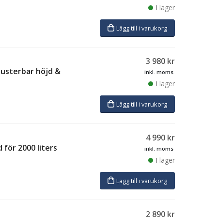
I lager
Lägg till i varukorg
3 980
kr
justerbar höjd &
inkl. moms
I lager
Lägg till i varukorg
4 990
kr
 för 2000 liters
inkl. moms
I lager
Lägg till i varukorg
2 890
kr