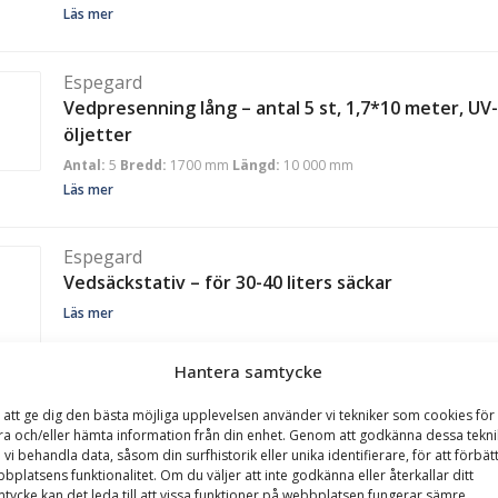
Läs mer
Espegard
Vedpresenning lång – antal 5 st, 1,7*10 meter, U
öljetter
Antal:
5
Bredd:
1700 mm
Längd:
10 000 mm
Läs mer
Espegard
Vedsäckstativ – för 30-40 liters säckar
Läs mer
Hantera samtycke
 att ge dig den bästa möjliga upplevelsen använder vi tekniker som cookies för 
Espegard
ra och/eller hämta information från din enhet. Genom att godkänna dessa tekni
 vi behandla data, såsom din surfhistorik eller unika identifierare, för att förbät
Vedsäckstativ – för 60-80 liters säckar
bplatsens funktionalitet. Om du väljer att inte godkänna eller återkallar ditt
Läs mer
tycke kan det leda till att vissa funktioner på webbplatsen fungerar sämre.