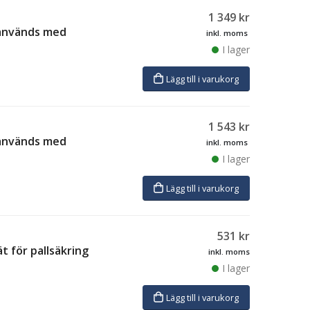
1 349
kr
, används med
inkl. moms
I lager
Lägg till i varukorg
1 543
kr
, används med
inkl. moms
I lager
Lägg till i varukorg
531
kr
t för pallsäkring
inkl. moms
I lager
Lägg till i varukorg