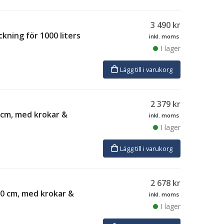
3 490
kr
kning för 1000 liters
inkl. moms
I lager
Lägg till i varukorg
2 379
kr
0 cm, med krokar &
inkl. moms
I lager
Lägg till i varukorg
2 678
kr
70 cm, med krokar &
inkl. moms
I lager