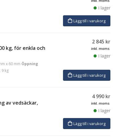
inkl. moms
I lager
Lägg till i varukorg
2 845
kr
000 kg, för enkla och
inkl. moms
I lager
mm x 60 mm
Öppning
:
9 kg
Lägg till i varukorg
4 990
kr
ng av vedsäckar,
inkl. moms
I lager
Lägg till i varukorg