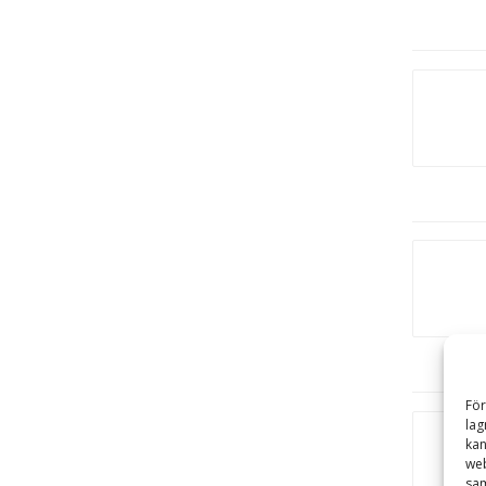
För
lag
kan
web
sam