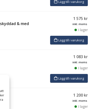
Lägg till i varukorg
1 575
kr
V-skyddad & med
inkl. moms
I lager
Lägg till i varukorg
1 083
kr
inkl. moms
I lager
Lägg till i varukorg
att
1 200
kr
ker
tra
inkl. moms
I lager