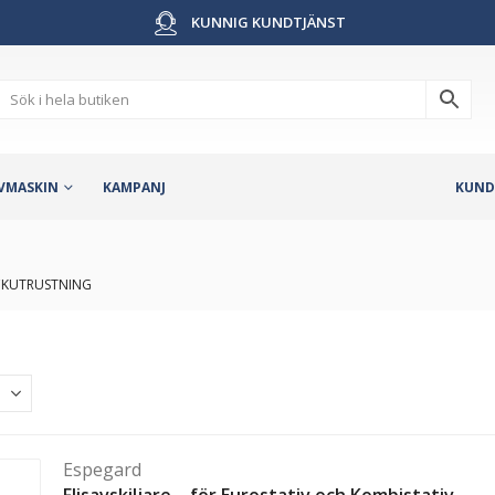
KUNNIG KUNDTJÄNST
VMASKIN
KAMPANJ
KUND
CKUTRUSTNING
Espegard
Flisavskiljare – för Eurostativ och Kombistativ