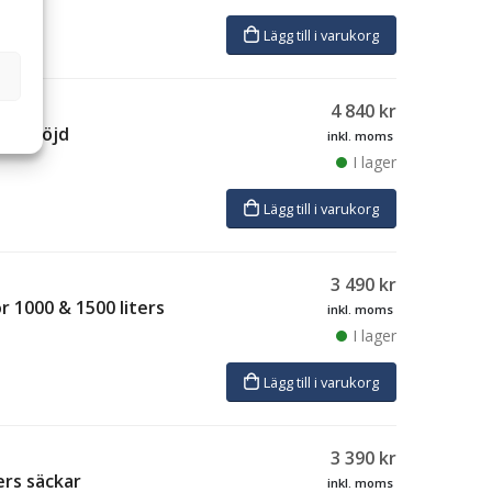
Lägg till i varukorg
4 840
kr
bar höjd
inkl. moms
I lager
Lägg till i varukorg
3 490
kr
r 1000 & 1500 liters
inkl. moms
I lager
Lägg till i varukorg
3 390
kr
ers säckar
inkl. moms