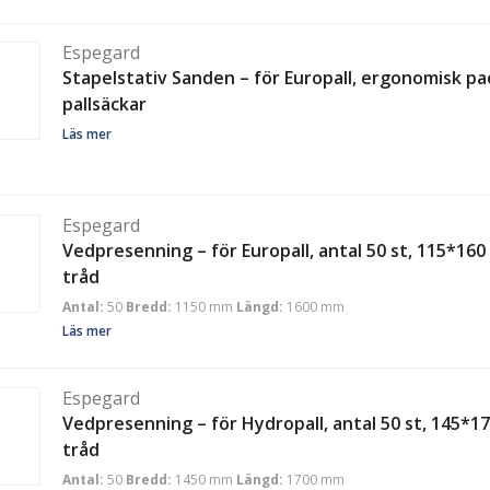
Espegard
Stapelstativ Sanden – för Europall, ergonomisk pac
pallsäckar
Läs mer
Espegard
Vedpresenning – för Europall, antal 50 st, 115*16
tråd
Antal:
50
Bredd:
1150 mm
Längd:
1600 mm
Läs mer
Espegard
Vedpresenning – för Hydropall, antal 50 st, 145*1
tråd
Antal:
50
Bredd:
1450 mm
Längd:
1700 mm