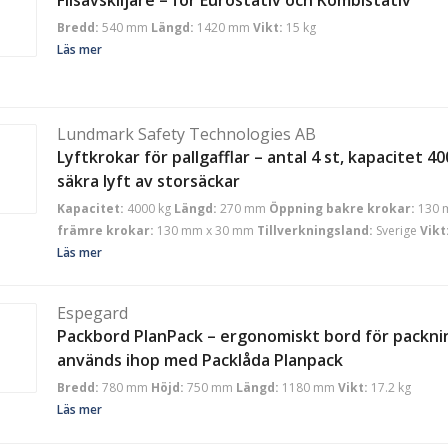
Bredd:
540 mm
Längd:
1420 mm
Vikt:
15 kg
Läs mer
Lundmark Safety Technologies AB
Lyftkrokar för pallgafflar – antal 4 st, kapacitet 4
säkra lyft av storsäckar
Kapacitet:
4000 kg
Längd:
270 mm
Öppning bakre krokar:
130 
främre krokar:
130 mm x 30 mm
Tillverkningsland:
Sverige
Vikt
Läs mer
Espegard
Packbord PlanPack – ergonomiskt bord för packni
används ihop med Packlåda Planpack
Bredd:
780 mm
Höjd:
750 mm
Längd:
1180 mm
Vikt:
17.2 kg
Läs mer