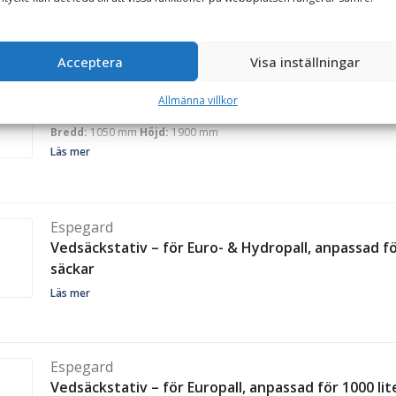
Acceptera
Visa inställningar
Espegard
Allmänna villkor
Vedsäckstativ – för Big Bag vedsäckar, med juster
Bredd:
1050 mm
Höjd:
1900 mm
Läs mer
Espegard
Vedsäckstativ – för Euro- & Hydropall, anpassad fö
säckar
Läs mer
Espegard
Vedsäckstativ – för Europall, anpassad för 1000 lit