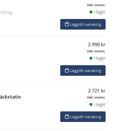
inkl. moms
I lager
16.9 kg
Lägg till i varukorg
2 990
kr
inkl. moms
I lager
Lägg till i varukorg
2 721
kr
säckstativ
inkl. moms
I lager
Lägg till i varukorg