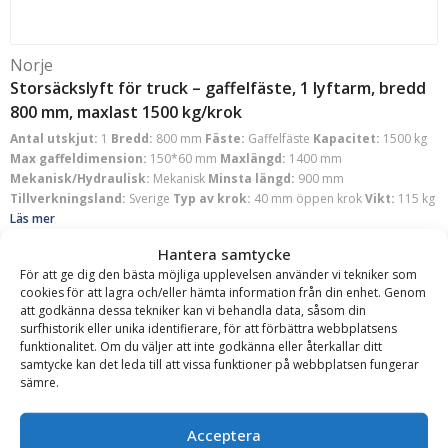
Norje
Storsäckslyft för truck – gaffelfäste, 1 lyftarm, bredd
800 mm, maxlast 1500 kg/krok
Antal utskjut:
1
Bredd:
800 mm
Fäste:
Gaffelfäste
Kapacitet:
1500 kg
Max gaffeldimension:
150*60 mm
Maxlängd:
1400 mm
Mekanisk/Hydraulisk:
Mekanisk
Minsta längd:
900 mm
Tillverkningsland:
Sverige
Typ av krok:
40 mm öppen krok
Vikt:
115 kg
Läs mer
Offert!
Hantera samtycke
För att ge dig den bästa möjliga upplevelsen använder vi tekniker som
Begär offert
cookies för att lagra och/eller hämta information från din enhet. Genom
att godkänna dessa tekniker kan vi behandla data, såsom din
surfhistorik eller unika identifierare, för att förbättra webbplatsens
funktionalitet. Om du väljer att inte godkänna eller återkallar ditt
samtycke kan det leda till att vissa funktioner på webbplatsen fungerar
sämre.
Acceptera
Norje