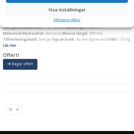
Storsäckslyft för truck – gaffelfäste, 2 lyftarmar,
Visa inställningar
bredd 1000 mm, maxlast 1500 kg/krok
Allmänna villkor
Antal utskjut:
1
Bredd:
1000 mm
Fäste:
Gaffelfäste
Kapacitet:
1500 kg
Max gaffeldimension:
150*60 mm
Maxlängd:
1400 mm
Mekanisk/Hydraulisk:
Mekanisk
Minsta längd:
900 mm
Tillverkningsland:
Sverige
Typ av krok:
40 mm öppen krok
Vikt:
155 kg
Läs mer
Offert!
Begär offert