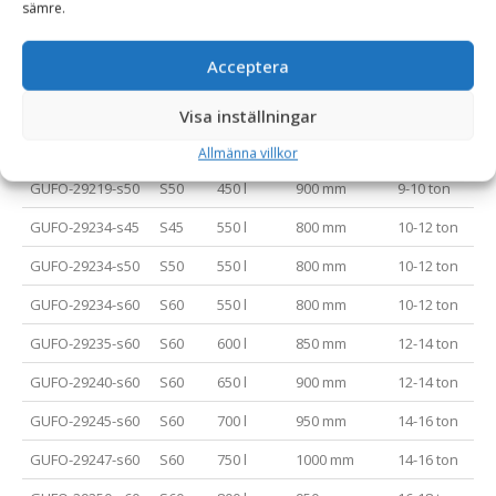
sämre.
GUFO-29215-s50
S50
390 l
800 mm
8-9 ton
Acceptera
GUFO-29218-s45
S45
420 l
850 mm
8-10 ton
GUFO-29218-s50
S50
420 l
850 mm
8-10 ton
Visa inställningar
GUFO-29219-s45
S45
450 l
900 mm
9-10 ton
Allmänna villkor
GUFO-29219-s50
S50
450 l
900 mm
9-10 ton
GUFO-29234-s45
S45
550 l
800 mm
10-12 ton
GUFO-29234-s50
S50
550 l
800 mm
10-12 ton
GUFO-29234-s60
S60
550 l
800 mm
10-12 ton
GUFO-29235-s60
S60
600 l
850 mm
12-14 ton
GUFO-29240-s60
S60
650 l
900 mm
12-14 ton
GUFO-29245-s60
S60
700 l
950 mm
14-16 ton
GUFO-29247-s60
S60
750 l
1000 mm
14-16 ton