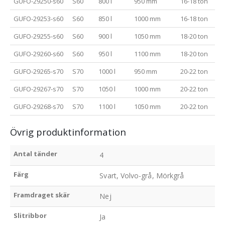
GUFO-29250-s60
S60
800 l
950 mm
16-18 ton
GUFO-29253-s60
S60
850 l
1000 mm
16-18 ton
GUFO-29255-s60
S60
900 l
1050 mm
18-20 ton
GUFO-29260-s60
S60
950 l
1100 mm
18-20 ton
GUFO-29265-s70
S70
1000 l
950 mm
20-22 ton
GUFO-29267-s70
S70
1050 l
1000 mm
20-22 ton
GUFO-29268-s70
S70
1100 l
1050 mm
20-22 ton
Övrig produktinformation
Antal tänder
4
Färg
Svart, Volvo-grå, Mörkgrå
Framdraget skär
Nej
Slitribbor
Ja