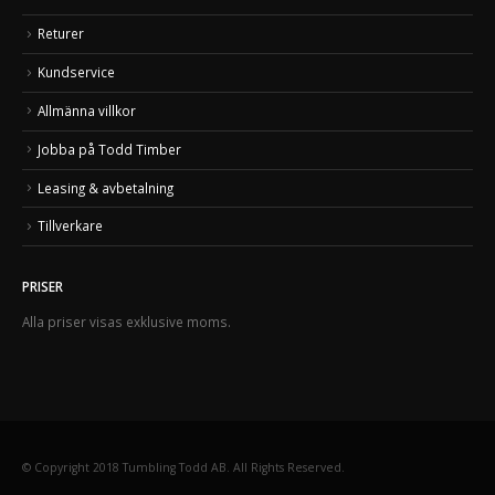
Returer
Kundservice
Allmänna villkor
Jobba på Todd Timber
Leasing & avbetalning
Tillverkare
PRISER
Alla priser visas exklusive moms.
© Copyright 2018 Tumbling Todd AB. All Rights Reserved.