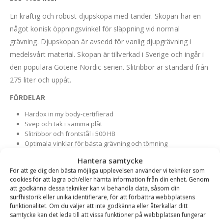
En kraftig och robust djupskopa med tänder. Skopan har en
något konisk öppningsvinkel för släppning vid normal
grävning. Djupskopan är avsedd för vanlig djupgrävning i
medelsvårt material. Skopan är tillverkad i Sverige och ingår i
den populära Götene Nordic-serien. Slitribbor är standard från
275 liter och uppåt.
FÖRDELAR
Hardox in my body-certifierad
Svep och tak i samma plåt
Slitribbor och frontstål i 500 HB
Optimala vinklar för bästa grävning och tömning
Hantera samtycke
För att ge dig den bästa möjliga upplevelsen använder vi tekniker som
Varianttabell
cookies för att lagra och/eller hämta information från din enhet. Genom
att godkänna dessa tekniker kan vi behandla data, såsom din
surfhistorik eller unika identifierare, för att förbättra webbplatsens
Artikelnummer
Fäste
Volym (l)
Bredd (mm)
Rek. Maskinvi
funktionalitet. Om du väljer att inte godkänna eller återkallar ditt
samtycke kan det leda till att vissa funktioner på webbplatsen fungerar
GUFO-29215-s45
S45
390 l
800 mm
8-9 ton