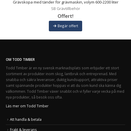
Grävskopa med tänder för grävmaskin, volym 600-2200 liter
SB Grävtillbehör
Offert!
Begär offert
OM TODD TIMBER
Todd Timber är en ny svensk marknadsplats som erbjuder ett stort
sortiment av produkter inom skog, lantbruk och entreprenad. Med
snabba och säkra leveranser, duktig kundsupport, attraktiva priser
samt spännande produkter hoppas vi att du som kund ska känna dig
välkommen. Todd Timber växer snabbt och vi fyller varje vecka på med
nya produkter, så besök oss ofta.
Läs mer om Todd Timber
Att handla & betala
Frakt & leverans