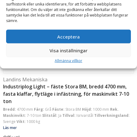
Sverige
Vikt:
2000 kg
surfhistorik eller unika identifierare, för att förbättra webbplatsens
funktionalitet. Om du väljer att inte godkänna eller återkallar ditt
Läs mer
samtycke kan det leda till att vissa funktioner på webbplatsen fungerar
Offert!
sämre.
Begär offert
Acceptera
Visa inställningar
Allmänna villkor
Landins Mekaniska
Industriplog Light – fäste Stora BM, bredd 4700 mm,
fasta klaffar, flytläge i infästning, för maskinvikt 7-10
ton
Bredd:
4700 mm
Färg:
Grå
Fäste:
Stora BM
Höjd:
1000 mm
Rek.
Maskinvikt:
7-10 ton
Slitstål:
Ja
Tillval:
Isrivarstål
Tillverkningsland:
Sverige
Vikt:
1000 kg
Läs mer