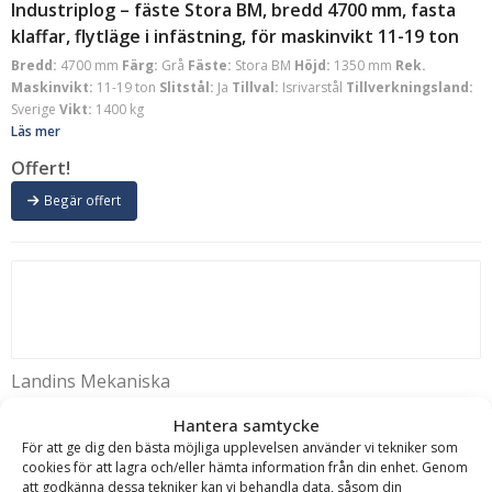
Industriplog – fäste Stora BM, bredd 4700 mm, fasta
klaffar, flytläge i infästning, för maskinvikt 11-19 ton
Bredd:
4700 mm
Färg:
Grå
Fäste:
Stora BM
Höjd:
1350 mm
Rek.
Maskinvikt:
11-19 ton
Slitstål:
Ja
Tillval:
Isrivarstål
Tillverkningsland:
Sverige
Vikt:
1400 kg
Läs mer
Offert!
Begär offert
Landins Mekaniska
Industriplog – fäste Stora BM, bredd 5700 mm, fasta
Hantera samtycke
klaffar, flytläge i infästning, för maskinvikt 15-20 ton
För att ge dig den bästa möjliga upplevelsen använder vi tekniker som
Bredd:
5700 mm
Färg:
Grå
Fäste:
Stora BM
Höjd:
1350 mm
Rek.
cookies för att lagra och/eller hämta information från din enhet. Genom
Maskinvikt:
15-20 ton
Slitstål:
Ja
Tillval:
Isrivarstål
Tillverkningsland:
att godkänna dessa tekniker kan vi behandla data, såsom din