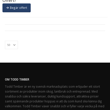
Offert!
Begär offert
OM TODD TIMBER
Todd Timber är en ny svensk marknadsplats som erbjuder ett stort
sortiment av produkter inom skog, lantbruk och entreprenad. Med
snabba och säkra leveranser, duktig kundsupport, attraktiva priser
samt spännande produkter hoppas vi att du som kund ska känna dig
välkommen. Todd Timber växer snabbt och vi fyller varje vecka på med