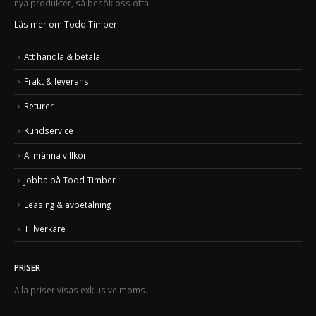
nya produkter, så besök oss ofta.
Läs mer om Todd Timber
Att handla & betala
Frakt & leverans
Returer
Kundservice
Allmänna villkor
Jobba på Todd Timber
Leasing & avbetalning
Tillverkare
PRISER
Alla priser visas exklusive moms.