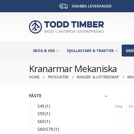
SNABBA LEVERANSER
SKOG & VED
HJULLASTARE & TRAKTOR
GRÄ
Kranarmar Mekaniska
HOME
PRODUKTER
RANGER- & LYFTREDSKAP
KRA
FÄSTE
S45
(1)
Visa:
S50
(1)
S60
(1)
S60/S70
(1)