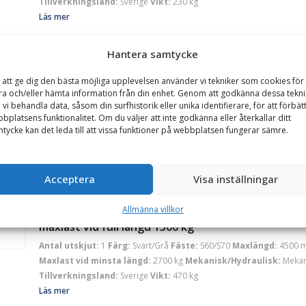
Tillverkningsland:
Sverige
Vikt:
230 kg
Läs mer
Hantera samtycke
BSM Verkstads
Kranarm 4,5 m – mekanisk, fäste S60, 2-delad, maxl
 att ge dig den bästa möjliga upplevelsen använder vi tekniker som cookies för 
full längd 1500 kg
ra och/eller hämta information från din enhet. Genom att godkänna dessa tekni
 vi behandla data, såsom din surfhistorik eller unika identifierare, för att förbät
Antal utskjut:
1
Färg:
Svart/Grå
Fäste:
S60
Maxlängd:
4500 mm
M
bplatsens funktionalitet. Om du väljer att inte godkänna eller återkallar ditt
Maxlast vid minsta längd:
2700 kg
Mekanisk/Hydraulisk:
Mekan
tycke kan det leda till att vissa funktioner på webbplatsen fungerar sämre.
Tillverkningsland:
Sverige
Vikt:
340 kg
Läs mer
Acceptera
Visa inställningar
BSM Verkstads
Kranarm 4,5 m – mekanisk, fäste S60/S70-kombi, 2-
Allmänna villkor
maxlast vid full längd 1500 kg
Antal utskjut:
1
Färg:
Svart/Grå
Fäste:
S60/S70
Maxlängd:
4500 
Maxlast vid minsta längd:
2700 kg
Mekanisk/Hydraulisk:
Mekan
Tillverkningsland:
Sverige
Vikt:
470 kg
Läs mer