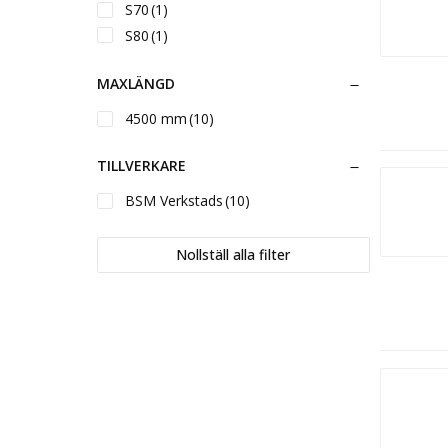
S70
(1)
S80
(1)
S90
(1)
MAXLÄNGD
S1/B20
(1)
S2/B27
(1)
4500 mm
(10)
S3/B30
(1)
TILLVERKARE
BSM Verkstads
(10)
Nollställ alla filter