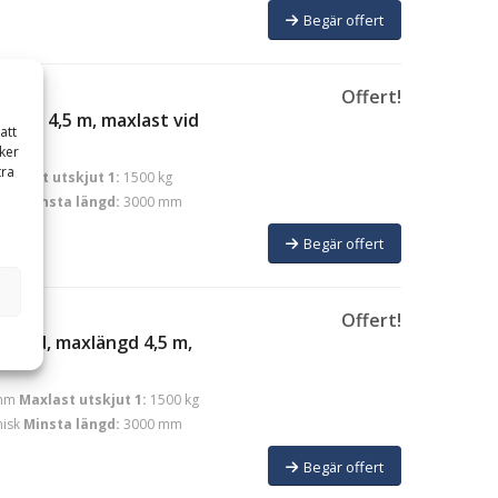
Begär offert
Offert!
ängd 4,5 m, maxlast vid
att
ker
tra
axlast utskjut 1:
1500 kg
isk
Minsta längd:
3000 mm
Begär offert
Offert!
delad, maxlängd 4,5 m,
mm
Maxlast utskjut 1:
1500 kg
isk
Minsta längd:
3000 mm
Begär offert