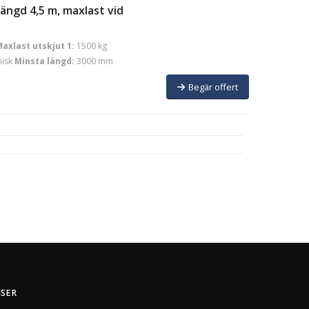
ängd 4,5 m, maxlast vid
axlast utskjut 1:
1500 kg
isk
Minsta längd:
3000 mm
Begär offert
ISER