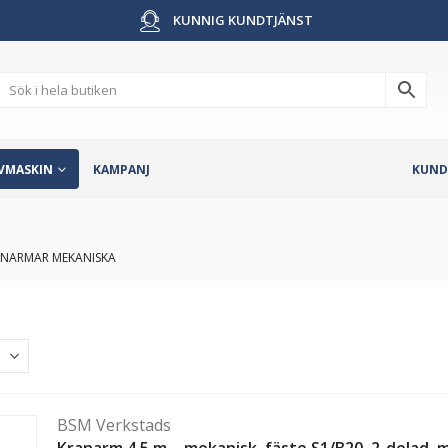
KUNNIG KUNDTJÄNST
VMASKIN
KAMPANJ
KUND
NARMAR MEKANISKA
BSM Verkstads
Kranarm 4,5 m – mekanisk, fäste S1/B20, 2-delad, 