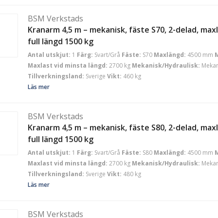
BSM Verkstads
Kranarm 4,5 m – mekanisk, fäste S70, 2-delad, maxl
full längd 1500 kg
Antal utskjut:
1
Färg:
Svart/Grå
Fäste:
S70
Maxlängd:
4500 mm
M
Maxlast vid minsta längd:
2700 kg
Mekanisk/Hydraulisk:
Mekan
Tillverkningsland:
Sverige
Vikt:
460 kg
Läs mer
BSM Verkstads
Kranarm 4,5 m – mekanisk, fäste S80, 2-delad, maxl
full längd 1500 kg
Antal utskjut:
1
Färg:
Svart/Grå
Fäste:
S80
Maxlängd:
4500 mm
M
Maxlast vid minsta längd:
2700 kg
Mekanisk/Hydraulisk:
Mekan
Tillverkningsland:
Sverige
Vikt:
480 kg
Läs mer
BSM Verkstads