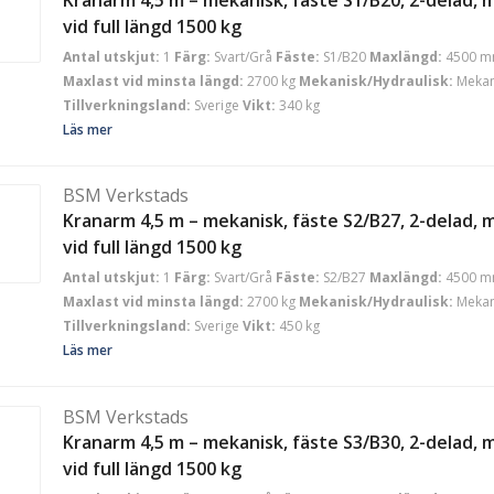
vid full längd 1500 kg
Antal utskjut:
1
Färg:
Svart/Grå
Fäste:
S1/B20
Maxlängd:
4500 
Maxlast vid minsta längd:
2700 kg
Mekanisk/Hydraulisk:
Mekan
Tillverkningsland:
Sverige
Vikt:
340 kg
Läs mer
BSM Verkstads
Kranarm 4,5 m – mekanisk, fäste S2/B27, 2-delad, 
vid full längd 1500 kg
Antal utskjut:
1
Färg:
Svart/Grå
Fäste:
S2/B27
Maxlängd:
4500 
Maxlast vid minsta längd:
2700 kg
Mekanisk/Hydraulisk:
Mekan
Tillverkningsland:
Sverige
Vikt:
450 kg
Läs mer
BSM Verkstads
Kranarm 4,5 m – mekanisk, fäste S3/B30, 2-delad, 
vid full längd 1500 kg