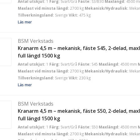
Antal utskjut:
1
Färg:
Svart/Grå
Fäste:
S3/B30
Maxlängd:
4500 
Maxlast vid minsta längd:
2700 kg
Mekanisk/Hydraulisk:
Mekan
Tillverkningsland:
Sverige
Vikt:
475 kg
Läs mer
BSM Verkstads
Kranarm 4,5 m – mekanisk, fäste S45, 2-delad, maxl
full längd 1500 kg
Antal utskjut:
1
Färg:
Svart/Grå
Fäste:
S45
Maxlängd:
4500 mm
M
Maxlast vid minsta längd:
2700 kg
Mekanisk/Hydraulisk:
Mekan
Tillverkningsland:
Sverige
Vikt:
230 kg
Läs mer
BSM Verkstads
Kranarm 4,5 m – mekanisk, fäste S50, 2-delad, maxl
full längd 1500 kg
Antal utskjut:
1
Färg:
Svart/Grå
Fäste:
S50
Maxlängd:
4500 mm
M
Maxlast vid minsta längd:
2700 kg
Mekanisk/Hydraulisk:
Mekan