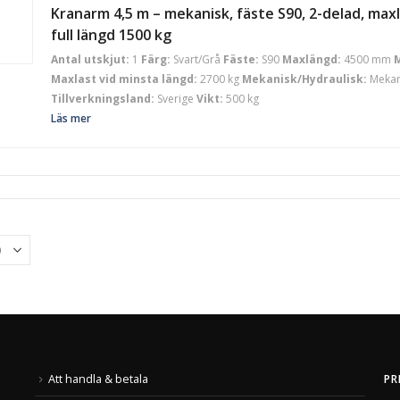
Kranarm 4,5 m – mekanisk, fäste S90, 2-delad, maxl
full längd 1500 kg
Antal utskjut:
1
Färg:
Svart/Grå
Fäste:
S90
Maxlängd:
4500 mm
M
Maxlast vid minsta längd:
2700 kg
Mekanisk/Hydraulisk:
Mekan
Tillverkningsland:
Sverige
Vikt:
500 kg
Läs mer
Att handla & betala
PR