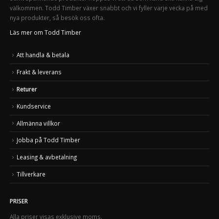
välkommen. Todd Timber växer snabbt och vi fyller varje vecka på med
nya produkter, så besök oss ofta.
Läs mer om Todd Timber
Att handla & betala
Frakt & leverans
Returer
Kundservice
Allmänna villkor
Jobba på Todd Timber
Leasing & avbetalning
Tillverkare
PRISER
Alla priser visas exklusive moms.