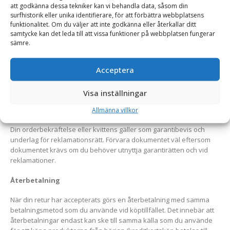
att godkänna dessa tekniker kan vi behandla data, såsom din
om garantin kring den produkt du är intresserad av innan köp.
surfhistorik eller unika identifierare, för att förbättra webbplatsens
Todd Timber sköter all kommunikation för dig som kund gällande
funktionalitet. Om du väljer att inte godkänna eller återkallar ditt
reklamationen och returärenden.
samtycke kan det leda till att vissa funktioner på webbplatsen fungerar
sämre.
Vid reklamations- och garantiärenden görs alltid en bedömning av
Todd Timber eller dess samarbetspartners för att säkerställa
orsak. Fraktkostnaden för returhantering vid Fel på produkt eller
Acceptera
order bekostas av den enskilda Partnern. Vid Fel på produkt som
ej orsakats av dig och ej uppstått som följd av felaktigt
Visa inställningar
användande så repareras eller ersätts produkten av den enskilda
Partnern.
Allmänna villkor
Din orderbekräftelse eller kvittens gäller som garantibevis och
underlag för reklamationsrätt. Förvara dokumentet väl eftersom
dokumentet krävs om du behöver utnyttja garantirätten och vid
reklamationer.
Återbetalning
När din retur har accepterats görs en återbetalning med samma
betalningsmetod som du använde vid köptillfället. Det innebär att
återbetalningar endast kan ske till samma källa som du använde