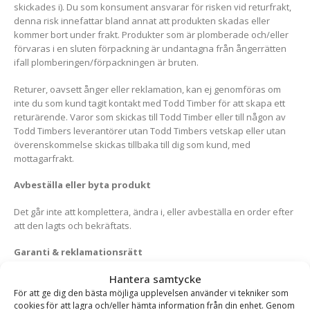
skickades i). Du som konsument ansvarar för risken vid returfrakt,
denna risk innefattar bland annat att produkten skadas eller
kommer bort under frakt. Produkter som är plomberade och/eller
förvaras i en sluten förpackning är undantagna från ångerrätten
ifall plomberingen/förpackningen är bruten.
Returer, oavsett ånger eller reklamation, kan ej genomföras om
inte du som kund tagit kontakt med Todd Timber för att skapa ett
returärende. Varor som skickas till Todd Timber eller till någon av
Todd Timbers leverantörer utan Todd Timbers vetskap eller utan
överenskommelse skickas tillbaka till dig som kund, med
mottagarfrakt.
Avbeställa eller byta produkt
Det går inte att komplettera, ändra i, eller avbeställa en order efter
att den lagts och bekräftats.
Garanti & reklamationsrätt
Hantera samtycke
Garantiden skiljer sig åt mellan olika produkter och detta står
angivet i produktbeskrivningen eller i information som medföljer
För att ge dig den bästa möjliga upplevelsen använder vi tekniker som
cookies för att lagra och/eller hämta information från din enhet. Genom
vid leverans. Kontakta oss gärna om du är osäker och har frågor