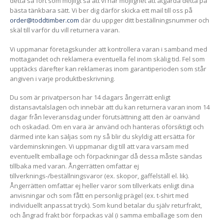
detta så fort som möjligt så att vi har möjlighet att åtgärda detta på
bästa tänkbara sätt. Vi ber dig därför skicka ett mail till oss på
order@toddtimber.com
där du uppger ditt beställningsnummer och
skäl till varför du vill returnera varan.
Vi uppmanar företagskunder att kontrollera varan i samband med
mottagandet och reklamera eventuella fel inom skälig tid. Fel som
upptäcks därefter kan reklameras inom garantiperioden som står
angiven i varje produktbeskrivning.
Du som är privatperson har 14 dagars ångerrätt enligt
distansavtalslagen och innebär att du kan returnera varan inom 14
dagar från leveransdag under förutsättning att den är oanvänd
och oskadad. Om en vara är använd och hanteras oförsiktigt och
därmed inte kan säljas som ny så blir du skyldig att ersätta för
värdeminskningen. Vi uppmanar dig till att vara varsam med
eventuellt emballage och förpackningar då dessa måste sändas
tillbaka med varan. Ångerrätten omfattar ej
tillverknings-/beställningsvaror (ex. skopor, gaffelställ el. lik).
Ångerrätten omfattar ej heller varor som tillverkats enligt dina
anvisningar och som fått en personlig prägel (ex. t-shirt med
individuellt anpassat tryck). Som kund betalar du själv returfrakt,
och ångrad frakt bör förpackas väl (i samma emballage som den