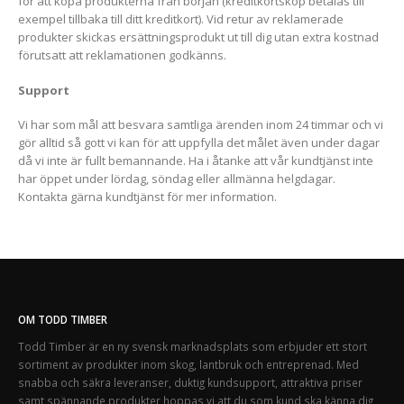
för att köpa produkterna från början (kreditkortsköp betalas till
exempel tillbaka till ditt kreditkort). Vid retur av reklamerade
produkter skickas ersättningsprodukt ut till dig utan extra kostnad
förutsatt att reklamationen godkänns.
Support
Vi har som mål att besvara samtliga ärenden inom 24 timmar och vi
gör alltid så gott vi kan för att uppfylla det målet även under dagar
då vi inte är fullt bemannande. Ha i åtanke att vår kundtjänst inte
har öppet under lördag, söndag eller allmänna helgdagar.
Kontakta gärna
kundtjänst
för mer information.
OM TODD TIMBER
Todd Timber är en ny svensk marknadsplats som erbjuder ett stort
sortiment av produkter inom skog, lantbruk och entreprenad. Med
snabba och säkra leveranser, duktig kundsupport, attraktiva priser
samt spännande produkter hoppas vi att du som kund ska känna dig