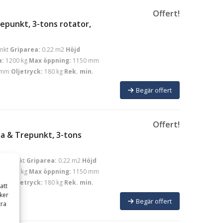
Offert!
epunkt, 3-tons rotator,
nkt
Griparea:
0.22 m2
Höjd
a:
1200 kg
Max öppning:
1150 mm
 mm
Oljetryck:
180 kg
Rek. min.
Begär offert
Offert!
a & Trepunkt, 3-tons
Trepunkt
Griparea:
0.22 m2
Höjd
a:
1200 kg
Max öppning:
1150 mm
 mm
Oljetryck:
180 kg
Rek. min.
att
ker
Begär offert
tra