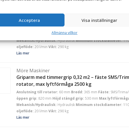
Möre Maskiner
Griparm med timmergrip 0,32 m2 – fäste Euro & Tr
max lyftförmåga 2500 kg
Acceptera
Visa inställningar
Anslutning till rotator:
60 mm
Bredd:
365 mm
Fäste:
Euro/Trepu
Allmänna villkor
öppen grip:
820 mm
Höjd stängd grip:
530 mm
Max lyftförmåg
Mekanisk/Hydraulisk:
Hydraulisk
Minimum stockdiameter:
11
oljeflöde:
20 l/min
Vikt:
290 kg
Läs mer
Möre Maskiner
Griparm med timmergrip 0,32 m2 – fäste SMS/Trim
rotator, max lyftförmåga 2500 kg
Anslutning till rotator:
60 mm
Bredd:
365 mm
Fäste:
SMS/Trima/
öppen grip:
820 mm
Höjd stängd grip:
530 mm
Max lyftförmåg
Mekanisk/Hydraulisk:
Hydraulisk
Minimum stockdiameter:
11
oljeflöde:
20 l/min
Vikt:
290 kg
Läs mer