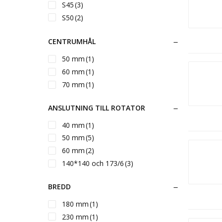
S45
(3)
S50
(2)
S60
(2)
CENTRUMHÅL
Bultförband
(16)
Hylsa
(2)
50 mm
(1)
Euro/Trepunkt
(3)
60 mm
(1)
70 mm
(1)
ANSLUTNING TILL ROTATOR
40 mm
(1)
50 mm
(5)
60 mm
(2)
140*140 och 173/6
(3)
BREDD
180 mm
(1)
230 mm
(1)