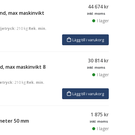
44 674
kr
nd, max maskinvikt
inkl. moms
I lager
ljetryck:
210 kg
Rek. min.
Lägg till i varukorg
30 814
kr
d, max maskinvikt 8
inkl. moms
I lager
jetryck:
210 kg
Rek. min.
Lägg till i varukorg
1 875
kr
iameter 50 mm
inkl. moms
I lager