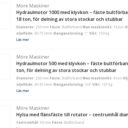
Möre Maskiner
Hydraulmotor 1000 med klyvkon – fäste bultförba
18 ton, för delning av stora stockar och stubbar
Diameter:
250 mm
Fäste:
Bultförband
Max maskinvikt:
18 ton
O
oljeflöde:
60-75 l/min
Slanganslutning:
1″
Vikt:
150 kg
Läs mer
Möre Maskiner
Hydraulmotor 500 med klyvkon – fäste bultförban
ton, för delning av stora stockar och stubbar
Diameter:
200 mm
Fäste:
Bultförband
Max maskinvikt:
8 ton
Ol
oljeflöde:
30-35 l/min
Slanganslutning:
3/4″
Vikt:
107 kg
Läs mer
Möre Maskiner
Hylsa med flänsfäste till rotator – centrumhål d
Centrumhål:
50 mm
Fäste:
Bultförband