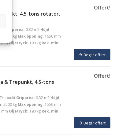
Offert!
epunkt, 4,5-tons rotator,
nkt
Griparea:
0.32 m2
Höjd
a:
2500 kg
Max öppning:
1650 mm
0 mm
Oljetryck:
190 kg
Rek. min.
Begär offert
Offert!
a & Trepunkt, 4,5-tons
Trepunkt
Griparea:
0.32 m2
Höjd
a:
2500 kg
Max öppning:
1550 mm
0 mm
Oljetryck:
190 kg
Rek. min.
Begär offert