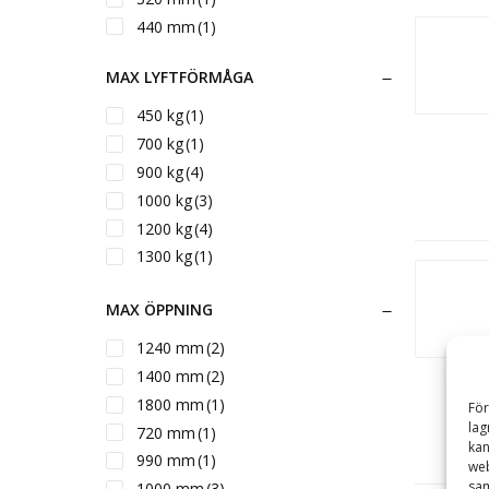
440 mm
(1)
MAX LYFTFÖRMÅGA
450 kg
(1)
700 kg
(1)
900 kg
(4)
1000 kg
(3)
1200 kg
(4)
1300 kg
(1)
1500 kg
(1)
MAX ÖPPNING
1800 kg
(1)
2000 kg
(2)
1240 mm
(2)
2100 kg
(1)
1400 mm
(2)
2500 kg
(3)
1800 mm
(1)
För
3000 kg
(2)
lag
720 mm
(1)
kan
3200 kg
(1)
990 mm
(1)
web
3500 kg
(1)
sam
1000 mm
(3)