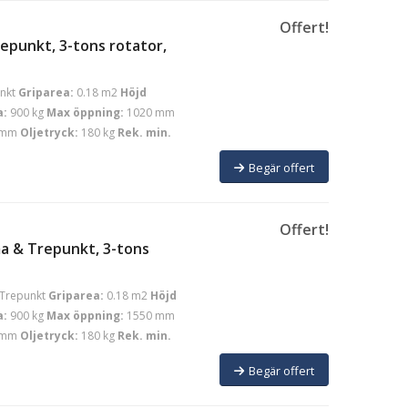
Offert!
epunkt, 3-tons rotator,
nkt
Griparea:
0.18 m2
Höjd
a:
900 kg
Max öppning:
1020 mm
 mm
Oljetryck:
180 kg
Rek. min.
Begär offert
Offert!
a & Trepunkt, 3-tons
Trepunkt
Griparea:
0.18 m2
Höjd
a:
900 kg
Max öppning:
1550 mm
 mm
Oljetryck:
180 kg
Rek. min.
Begär offert