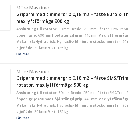
Möre Maskiner
Griparm med timmergrip 0,18 m2 – fäste Euro & Tr
max lyftförmåga 900 kg
Anslutning till rotator:
50 mm
Bredd:
250 mm
Fäste:
Euro/Trepu
öppen grip:
690 mm
Höjd stängd grip:
440 mm
Max lyftförmåg
Mekanisk/Hydraulisk:
Hydraulisk
Minimum stockdiameter:
90
oljeflöde:
20 l/min
Vikt:
185 kg
Läs mer
Möre Maskiner
Griparm med timmergrip 0,18 m2 – fäste SMS/Trim
rotator, max lyftförmåga 900 kg
Anslutning till rotator:
50 mm
Bredd:
250 mm
Fäste:
SMS/Trima/
öppen grip:
690 mm
Höjd stängd grip:
440 mm
Max lyftförmåg
Mekanisk/Hydraulisk:
Hydraulisk
Minimum stockdiameter:
90
oljeflöde:
20 l/min
Vikt:
185 kg
Läs mer