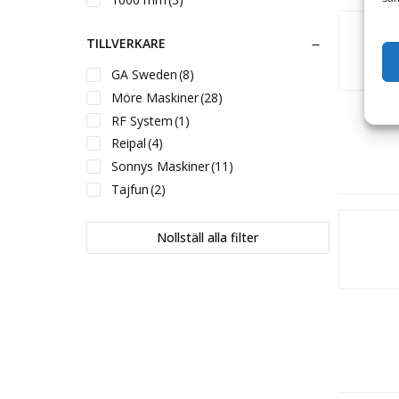
4000 kg
(1)
1020 mm
(2)
TILLVERKARE
1050 mm
(1)
1140 mm
(1)
GA Sweden
(8)
1150 mm
(3)
Möre Maskiner
(28)
1170 mm
(1)
RF System
(1)
1290 mm
(1)
Reipal
(4)
1350 mm
(1)
Sonnys Maskiner
(11)
1410 mm
(1)
Tajfun
(2)
1490 mm
(1)
1500 mm
(1)
Nollställ alla filter
1550 mm
(3)
1650 mm
(1)