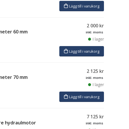
Lägg till i varukorg
2 000
kr
iameter 60 mm
inkl. moms
I lager
Lägg till i varukorg
2 125
kr
iameter 70 mm
inkl. moms
I lager
Lägg till i varukorg
7 125
kr
re hydraulmotor
inkl. moms