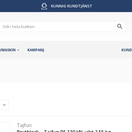
KUNNIG KUNDTJÄNST
VMASKIN
KAMPANJ
KUND
Tajfun
Brytblock – Tajfun PS 130 kN, vikt 2,55 kg