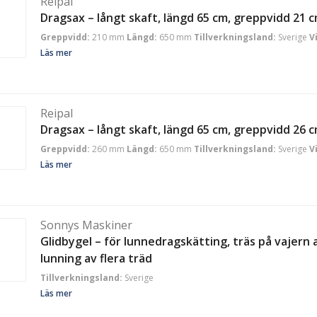
Reipal
Dragsax – långt skaft, längd 65 cm, greppvidd 21 
Greppvidd:
210 mm
Längd:
650 mm
Tillverkningsland:
Sverige
V
Läs mer
Reipal
Dragsax – långt skaft, längd 65 cm, greppvidd 26 
Greppvidd:
260 mm
Längd:
650 mm
Tillverkningsland:
Sverige
V
Läs mer
Sonnys Maskiner
Glidbygel – för lunnedragskätting, träs på vajern 
lunning av flera träd
Tillverkningsland:
Sverige
Läs mer