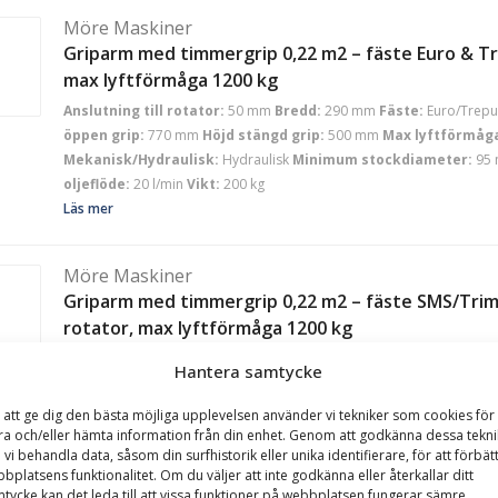
Möre Maskiner
Griparm med timmergrip 0,22 m2 – fäste Euro & Tr
max lyftförmåga 1200 kg
Anslutning till rotator:
50 mm
Bredd:
290 mm
Fäste:
Euro/Trepu
öppen grip:
770 mm
Höjd stängd grip:
500 mm
Max lyftförmåg
Mekanisk/Hydraulisk:
Hydraulisk
Minimum stockdiameter:
95
oljeflöde:
20 l/min
Vikt:
200 kg
Läs mer
Möre Maskiner
Griparm med timmergrip 0,22 m2 – fäste SMS/Trim
rotator, max lyftförmåga 1200 kg
Anslutning till rotator:
50 mm
Bredd:
290 mm
Fäste:
SMS/Trima/
Hantera samtycke
öppen grip:
770 mm
Höjd stängd grip:
500 mm
Max lyftförmåg
Mekanisk/Hydraulisk:
Hydraulisk
Minimum stockdiameter:
95
 att ge dig den bästa möjliga upplevelsen använder vi tekniker som cookies för 
oljeflöde:
20 l/min
Vikt:
200 kg
ra och/eller hämta information från din enhet. Genom att godkänna dessa tekni
 vi behandla data, såsom din surfhistorik eller unika identifierare, för att förbät
Läs mer
bplatsens funktionalitet. Om du väljer att inte godkänna eller återkallar ditt
tycke kan det leda till att vissa funktioner på webbplatsen fungerar sämre.