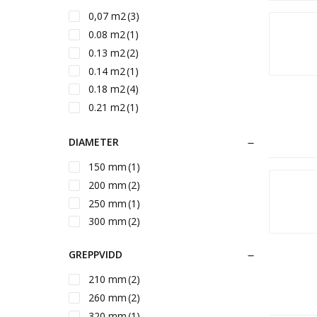
680 mm
(1)
0,07 m2
(3)
730 mm
(1)
0.08 m2
(1)
745 mm
(1)
0.13 m2
(2)
780 mm
(1)
0.14 m2
(1)
785 mm
(1)
0.18 m2
(4)
790 mm
(1)
0.21 m2
(1)
805 mm
(1)
0.22 m2
(4)
875 mm
(1)
DIAMETER
0.23 m2
(1)
880 mm
(1)
0.25 m2
(4)
150 mm
(1)
885 mm
(1)
0.28 m2
(1)
200 mm
(2)
890 mm
(1)
0.30 m2
(1)
250 mm
(1)
960 mm
(1)
0.32 m2
(3)
300 mm
(2)
2000 mm
(1)
0.35 m2
(1)
2500 mm
(1)
GREPPVIDD
210 mm
(2)
260 mm
(2)
320 mm
(1)