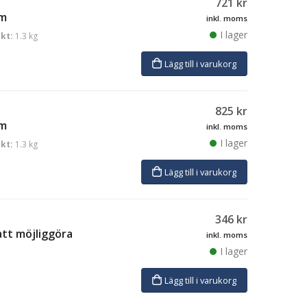
721
kr
cm
inkl. moms
I lager
ikt:
1.3 kg
Lägg till i varukorg
825
kr
cm
inkl. moms
I lager
ikt:
1.3 kg
Lägg till i varukorg
346
kr
att möjliggöra
inkl. moms
I lager
Lägg till i varukorg