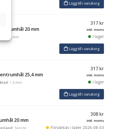
Lägg till i varukorg
317
kr
 centrumhål 20 mm
inkl. moms
I lager
ad:
1.6 mm
Lägg till i varukorg
317
kr
 centrumhål 25,4 mm
inkl. moms
I lager
blad:
1.6 mm
Lägg till i varukorg
308
kr
trumhål 20 mm
inkl. moms
Förväntas i lager
2026-08-03
ngsland:
Sverige