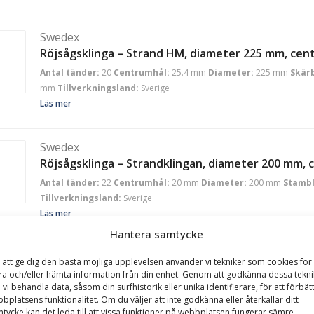
Swedex
Röjsågsklinga – Strand HM, diameter 225 mm, cen
Antal tänder:
20
Centrumhål:
25.4 mm
Diameter:
225 mm
Skär
mm
Tillverkningsland:
Sverige
Läs mer
Swedex
Röjsågsklinga – Strandklingan, diameter 200 mm,
Antal tänder:
22
Centrumhål:
20 mm
Diameter:
200 mm
Stambl
Tillverkningsland:
Sverige
Läs mer
Hantera samtycke
Swedex
 att ge dig den bästa möjliga upplevelsen använder vi tekniker som cookies för 
Röjsågsklinga – Strandklingan, diameter 200 mm,
ra och/eller hämta information från din enhet. Genom att godkänna dessa tekni
 vi behandla data, såsom din surfhistorik eller unika identifierare, för att förbät
Antal tänder:
22
Centrumhål:
25.4 mm
Diameter:
200 mm
Stam
bplatsens funktionalitet. Om du väljer att inte godkänna eller återkallar ditt
Tillverkningsland:
Sverige
tycke kan det leda till att vissa funktioner på webbplatsen fungerar sämre.