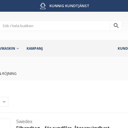
KUNNIG KUNDTJÄNST
VMASKIN
KAMPANJ
KUND
& RÖJNING
Swedex
Filhandtag – för rundfilar, återanvändbart