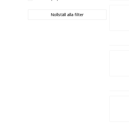
V-klingan
(4)
Nollställ alla filter