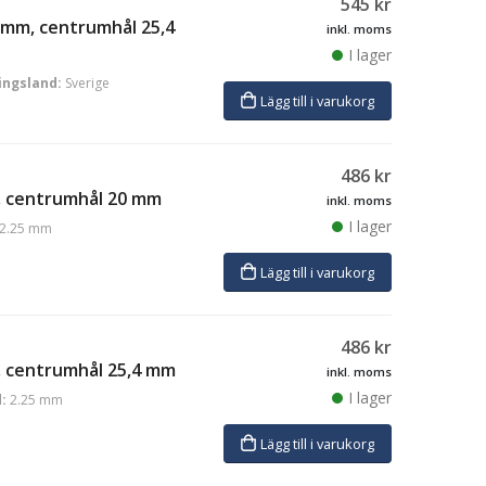
545
kr
0 mm, centrumhål 25,4
inkl. moms
I lager
ingsland:
Sverige
Lägg till i varukorg
486
kr
m, centrumhål 20 mm
inkl. moms
I lager
2.25 mm
Lägg till i varukorg
486
kr
m, centrumhål 25,4 mm
inkl. moms
I lager
:
2.25 mm
Lägg till i varukorg