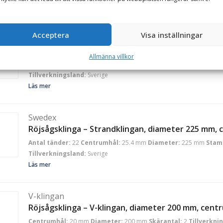
Läs mer
Acceptera
Visa inställningar
Swedex
Röjsågsklinga – Strandklingan, diameter 225 mm,
Allmänna villkor
Antal tänder:
22
Centrumhål:
20 mm
Diameter:
225 mm
Stambl
Tillverkningsland:
Sverige
Läs mer
Swedex
Röjsågsklinga – Strandklingan, diameter 225 mm,
Antal tänder:
22
Centrumhål:
25.4 mm
Diameter:
225 mm
Stam
Tillverkningsland:
Sverige
Läs mer
V-klingan
Röjsågsklinga – V-klingan, diameter 200 mm, cen
Centrumhål:
20 mm
Diameter:
200 mm
Skärantal:
2
Tillverkni