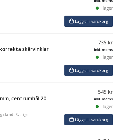
inkl. moms
I lager
Lägg till i varukorg
735
kr
 korrekta skärvinklar
inkl. moms
I lager
Lägg till i varukorg
545
kr
0 mm, centrumhål 20
inkl. moms
I lager
ngsland:
Sverige
Lägg till i varukorg