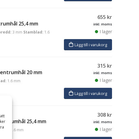
655
kr
trumhål 25,4 mm
inkl. moms
I lager
bredd:
3 mm
Stamblad:
1.6
Lägg till i varukorg
315
kr
 centrumhål 20 mm
inkl. moms
I lager
ad:
1.6 mm
Lägg till i varukorg
308
kr
att
 centrumhål 25,4 mm
ker
inkl. moms
tra
I lager
blad:
1.6 mm