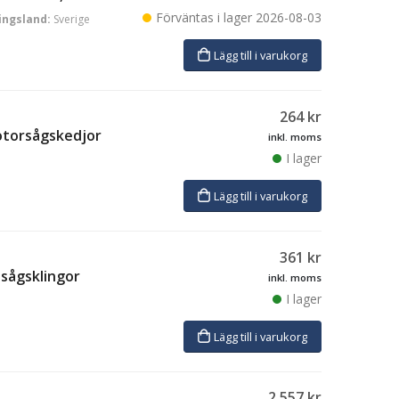
Förväntas i lager
2026-08-03
ingsland:
Sverige
Lägg till i varukorg
264
kr
motorsågskedjor
inkl. moms
I lager
Lägg till i varukorg
361
kr
öjsågsklingor
inkl. moms
I lager
Lägg till i varukorg
2 557
kr