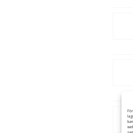
För
lag
kan
web
sam