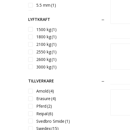
5.5 mm
(1)
200 mm
(6)
LYFTKRAFT
225 mm
(6)
250 mm
(2)
1500 kg
(1)
300 mm
(2)
1800 kg
(1)
2100 kg
(1)
2550 kg
(1)
2600 kg
(1)
3000 kg
(1)
3600 kg
(1)
TILLVERKARE
Arnold
(4)
Erasure
(4)
Pferd
(2)
Reipal
(6)
Svedbro Smide
(1)
Swedex
(15)