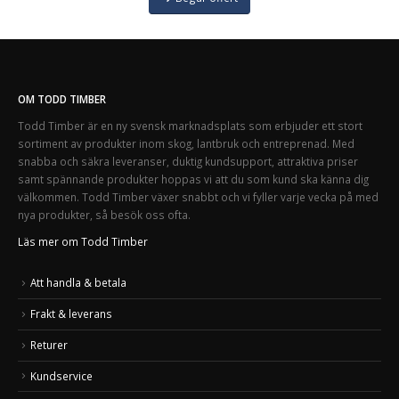
OM TODD TIMBER
Todd Timber är en ny svensk marknadsplats som erbjuder ett stort
sortiment av produkter inom skog, lantbruk och entreprenad. Med
snabba och säkra leveranser, duktig kundsupport, attraktiva priser
samt spännande produkter hoppas vi att du som kund ska känna dig
välkommen. Todd Timber växer snabbt och vi fyller varje vecka på med
nya produkter, så besök oss ofta.
Läs mer om Todd Timber
Att handla & betala
Frakt & leverans
Returer
Kundservice