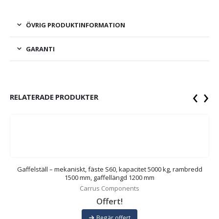
ÖVRIG PRODUKTINFORMATION
GARANTI
‹
›
RELATERADE PRODUKTER
00
Gaffelställ – mekaniskt, fäste S60, kapacitet 5000 kg, rambredd
G
1500 mm, gaffellängd 1200 mm
Carrus Components
Offert!
Begär offert