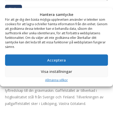
Skicka
Hantera samtycke
För att ge dig den bästa möjliga upplevelsen använder vi tekniker som
Se alla produkter inom samma kategori
cookies för att lagra och/eller hämta information från din enhet. Genom
att godkänna dessa tekniker kan vi behandla data, såsom din
Grävmaskin
surfhistorik eller unika identifierare, för att förbättra webbplatsens
funktionalitet. Om du väljer att inte godkänna eller återkallar ditt
samtycke kan det leda till att vissa funktioner på webbplatsen fungerar
sämre.
BESKRIVNING
Acceptera
Gaffelställ – mekanisk, fäste S45, kapacitet 2500 kg,
Visa inställningar
rambredd 1200 mm, gaffellängd 1200 mm
Allmänna villkor
SB Grävtillbehörs mekaniska gaffelställ är ett pålitligt
lyftredskap till din grävmaskin. Gaffelstället är tillverkad i
högkvalitativt stål från Sverige och Finland. Tillverkningen av
pallgaffelstället sker i Lidköping, Västra Götaland.