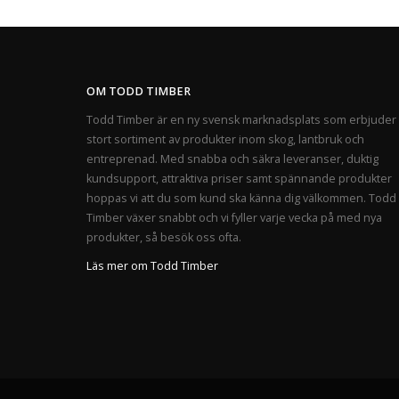
OM TODD TIMBER
Todd Timber är en ny svensk marknadsplats som erbjuder 
stort sortiment av produkter inom skog, lantbruk och
entreprenad. Med snabba och säkra leveranser, duktig
kundsupport, attraktiva priser samt spännande produkter
hoppas vi att du som kund ska känna dig välkommen. Todd
Timber växer snabbt och vi fyller varje vecka på med nya
produkter, så besök oss ofta.
Läs mer om Todd Timber