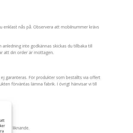
 du enklast nås på. Observera att mobilnummer krävs
 anledning inte godkännas skickas du tillbaka till
ar att din order är mottagen.
 ej garanteras.
För produkter som beställts via offert
en förväntas lämna fabrik. I övrigt hänvisar vi till
att
ker
ll eller liknande.
tra