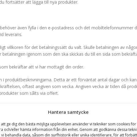
 fortsätter att lägga till nya produkter.
 Du behöver även fylla i den e-postadress och det mobiltelefonnummer
id leverans.
gt villkoren för det betalningssätt du valt. Skulle betalningen av någon
år betalningen igenom som den ska skickas du till en sida som bekräft
m bekräftar att vi har mottagit din order.
n i produktbeskrivningarna. Detta är ett förväntat antal dagar och kan
räftelsen, oftast angiven som vecka. Angiven vecka är tiden då produkt
rodukter som sålts via offert.
Hantera samtycke
dukter till en redan lagd order, utan du får i så fall göra ett nytt köp.
 att ge dig den bästa möjliga upplevelsen använder vi tekniker som cookies för 
ra och/eller hämta information från din enhet. Genom att godkänna dessa tekni
ört köp, dvs byta leveransadress, eller ändra produkttyp, storlek, mode
 vi behandla data, såsom din surfhistorik eller unika identifierare, för att förbät