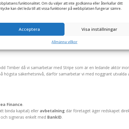
bplatsens funktionalitet. Om du väljer att inte godkänna eller återkallar ditt
tycke kan det leda till att vissa funktioner på webbplatsen fungerar sämre.
Acceptera
Visa inställningar
Allmänna villkor
odd Timber då vi samarbetar med Stripe som är en ledande aktör inom b
r på högsta säkerhetsnivå, därför samarbetar vi med noggrant utvalda 
ea Finance
.
t binda kapital) eller
avbetalning
där företaget äger redskapet direk
t och signeras enkelt med
BankID
.