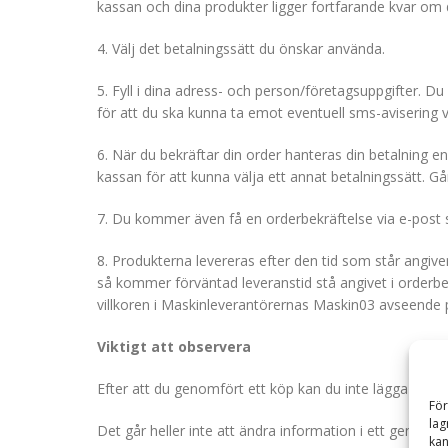
kassan och dina produkter ligger fortfarande kvar om du
4.
Välj det betalningssätt du önskar använda.
5. Fyll i dina adress- och person/företagsuppgifter.
för att du ska kunna ta emot eventuell sms-avisering v
6.
När du bekräftar din order hanteras din betalning enli
kassan för att kunna välja ett annat betalningssätt. G
7.
Du kommer även få en orderbekräftelse via e-post so
8. Produkterna levereras efter den tid som står angive
så kommer förväntad leveranstid stå angivet i orderbek
villkoren i Maskinleverantörernas Maskin03 avseende p
Viktigt att observera
Efter att du genomfört ett köp kan du inte lägga till pro
För
lag
Det går heller inte att ändra information i ett genomf
kan