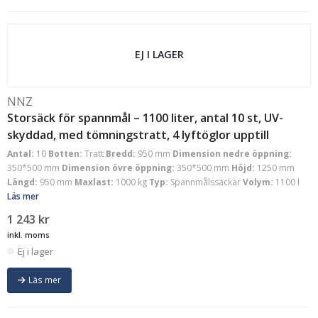
EJ I LAGER
NNZ
Storsäck för spannmål – 1100 liter, antal 10 st, UV-
skyddad, med tömningstratt, 4 lyftöglor upptill
Antal:
10
Botten:
Tratt
Bredd:
950 mm
Dimension nedre öppning:
350*500 mm
Dimension övre öppning:
350*500 mm
Höjd:
1250 mm
Längd:
950 mm
Maxlast:
1000 kg
Typ:
Spannmålssäckar
Volym:
1100 l
Läs mer
1 243
kr
inkl. moms
Ej i lager
Läs mer