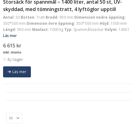
Storsäck för spannmål – 1400 liter, antal 50 st, UV-
skyddad, med tömningstratt, 4 lyftöglor upptill
Antal:
50
Botten:
Tratt
Bredd:
950 mm
Dimension nedre öppning:
350*500 mm
Dimension övre öppning:
350*500 mm
Höjd:
1500 mm
Längd:
950 mm
Maxlast:
1000 kg
Typ:
Spannmålssäckar
Volym:
1400 l
Läs mer
6 615
kr
inkl. moms
Ej i lager
Läs mer