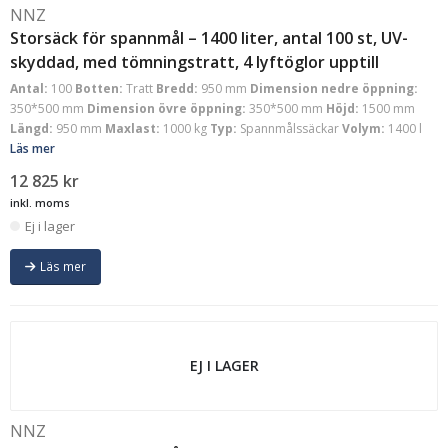
NNZ
Storsäck för spannmål – 1400 liter, antal 100 st, UV-
skyddad, med tömningstratt, 4 lyftöglor upptill
Antal:
100
Botten:
Tratt
Bredd:
950 mm
Dimension nedre öppning:
350*500 mm
Dimension övre öppning:
350*500 mm
Höjd:
1500 mm
Längd:
950 mm
Maxlast:
1000 kg
Typ:
Spannmålssäckar
Volym:
1400 l
Läs mer
12 825
kr
inkl. moms
Ej i lager
Läs mer
EJ I LAGER
NNZ