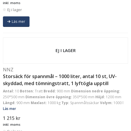
inkl. moms
Ej i lager
Läs mer
EJ I LAGER
NNZ
Storsäck för spannmål – 1000 liter, antal 10 st, UV-
skyddad, med tömningstratt, 1 lyftögla upptill
Antal:
10
Botten:
Tratt
Bredd:
900 mm
Dimension nedre öppning:
250*500 mm
Dimension övre öppning:
350*500 mm
Höjd:
1200 mm
Längd:
900 mm
Maxlast:
1000 kg
Typ:
Spannmålssäckar
Volym:
1000 l
Läs mer
1 215
kr
inkl. moms