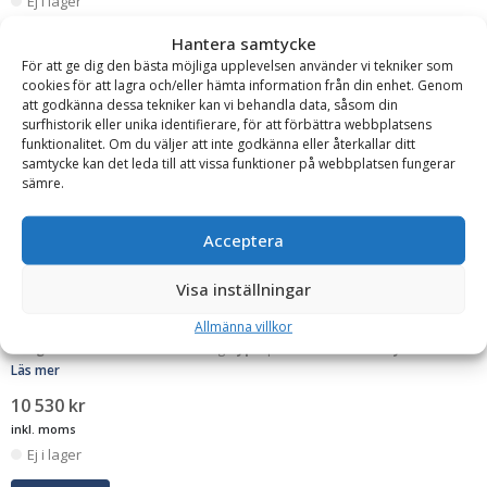
Ej i lager
Hantera samtycke
Läs mer
För att ge dig den bästa möjliga upplevelsen använder vi tekniker som
cookies för att lagra och/eller hämta information från din enhet. Genom
att godkänna dessa tekniker kan vi behandla data, såsom din
surfhistorik eller unika identifierare, för att förbättra webbplatsens
funktionalitet. Om du väljer att inte godkänna eller återkallar ditt
EJ I LAGER
samtycke kan det leda till att vissa funktioner på webbplatsen fungerar
sämre.
NNZ
Acceptera
Storsäck för spannmål – 1000 liter, antal 100 st, UV-
skyddad, med tömningstratt, 1 lyftögla upptill
Visa inställningar
Antal:
100
Botten:
Tratt
Bredd:
900 mm
Dimension nedre öppning:
Allmänna villkor
250*500 mm
Dimension övre öppning:
350*500 mm
Höjd:
1200 mm
Längd:
900 mm
Maxlast:
1000 kg
Typ:
Spannmålssäckar
Volym:
1000 l
Läs mer
10 530
kr
inkl. moms
Ej i lager