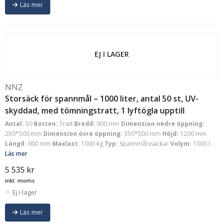
Läs mer
EJ I LAGER
NNZ
Storsäck för spannmål – 1000 liter, antal 50 st, UV-
skyddad, med tömningstratt, 1 lyftögla upptill
Antal:
50
Botten:
Tratt
Bredd:
900 mm
Dimension nedre öppning:
250*500 mm
Dimension övre öppning:
350*500 mm
Höjd:
1200 mm
Längd:
900 mm
Maxlast:
1000 kg
Typ:
Spannmålssäckar
Volym:
1000 l
Läs mer
5 535
kr
inkl. moms
Ej i lager
Läs mer