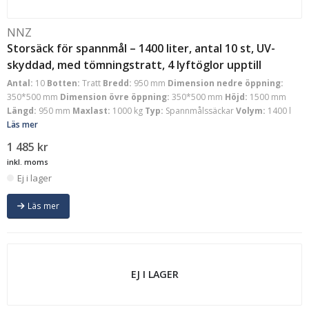
NNZ
Storsäck för spannmål – 1400 liter, antal 10 st, UV-
skyddad, med tömningstratt, 4 lyftöglor upptill
Antal:
10
Botten:
Tratt
Bredd:
950 mm
Dimension nedre öppning:
350*500 mm
Dimension övre öppning:
350*500 mm
Höjd:
1500 mm
Längd:
950 mm
Maxlast:
1000 kg
Typ:
Spannmålssäckar
Volym:
1400 l
Läs mer
1 485
kr
inkl. moms
Ej i lager
Läs mer
EJ I LAGER