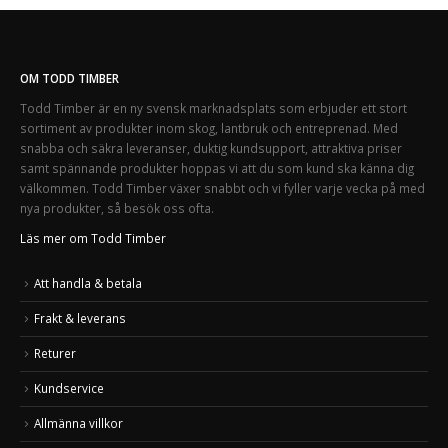
OM TODD TIMBER
Todd Timber är en ny svensk marknadsplats som erbjuder ett stort
sortiment av produkter inom skog, lantbruk och entreprenad. Med
snabba och säkra leveranser, duktig kundsupport, attraktiva priser
samt spännande produkter hoppas vi att du som kund ska känna dig
välkommen. Todd Timber växer snabbt och vi fyller varje vecka på med
nya produkter, så besök oss ofta.
Läs mer om Todd Timber
Att handla & betala
Frakt & leverans
Returer
Kundservice
Allmänna villkor