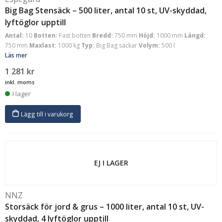
Big Bag Stensäck – 500 liter, antal 10 st, UV-skyddad,
lyftöglor upptill
Antal:
10
Botten:
Fast botten
Bredd:
750 mm
Höjd:
1000 mm
Längd:
750 mm
Maxlast:
1000 kg
Typ:
Big Bag säckar
Volym:
500 l
Läs mer
1 281
kr
inkl. moms
I lager
Lägg till i varukorg
EJ I LAGER
NNZ
Storsäck för jord & grus – 1000 liter, antal 10 st, UV-
skyddad, 4 lyftöglor upptill