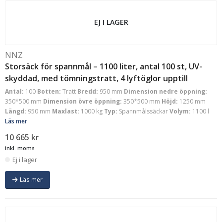
EJ I LAGER
NNZ
Storsäck för spannmål – 1100 liter, antal 100 st, UV-
skyddad, med tömningstratt, 4 lyftöglor upptill
Antal:
100
Botten:
Tratt
Bredd:
950 mm
Dimension nedre öppning:
350*500 mm
Dimension övre öppning:
350*500 mm
Höjd:
1250 mm
Längd:
950 mm
Maxlast:
1000 kg
Typ:
Spannmålssäckar
Volym:
1100 l
Läs mer
10 665
kr
inkl. moms
Ej i lager
Läs mer