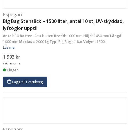
Espegard
Big Bag Stensäck – 1500 liter, antal 10 st, UV-skyddad,
lyftöglor upptill
Antal:
10
Botten:
Fast botten
Bredd:
1000 mm
Höjd:
1450 mm
Längd:
1000 mm
Maxlast:
2000 kg
Typ:
Big Bag säckar
Volym:
1500 l
Läs mer
1 993
kr
inkl. moms
I lager
Lägg till i varukorg
Espegard