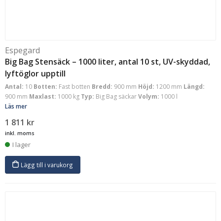
Espegard
Big Bag Stensäck – 1000 liter, antal 10 st, UV-skyddad,
lyftöglor upptill
Antal:
10
Botten:
Fast botten
Bredd:
900 mm
Höjd:
1200 mm
Längd:
900 mm
Maxlast:
1000 kg
Typ:
Big Bag säckar
Volym:
1000 l
Läs mer
1 811
kr
inkl. moms
I lager
Lägg till i varukorg