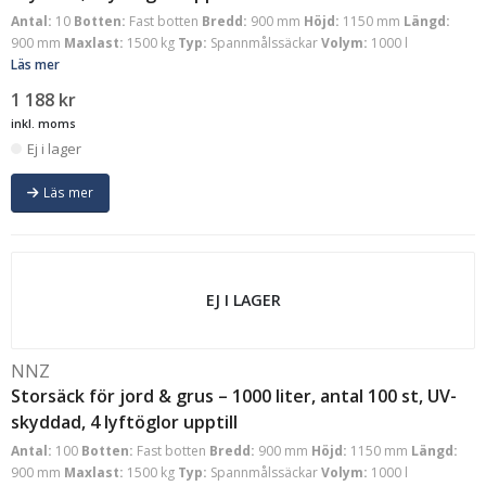
Antal:
10
Botten:
Fast botten
Bredd:
900 mm
Höjd:
1150 mm
Längd:
900 mm
Maxlast:
1500 kg
Typ:
Spannmålssäckar
Volym:
1000 l
Läs mer
1 188
kr
inkl. moms
Ej i lager
Läs mer
EJ I LAGER
NNZ
Storsäck för jord & grus – 1000 liter, antal 100 st, UV-
skyddad, 4 lyftöglor upptill
Antal:
100
Botten:
Fast botten
Bredd:
900 mm
Höjd:
1150 mm
Längd:
900 mm
Maxlast:
1500 kg
Typ:
Spannmålssäckar
Volym:
1000 l