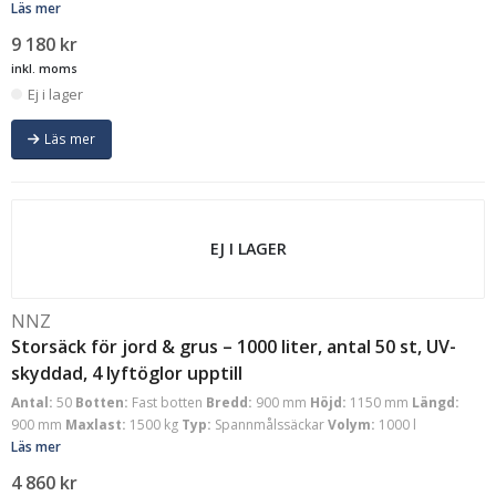
Läs mer
9 180
kr
inkl. moms
Ej i lager
Läs mer
EJ I LAGER
NNZ
Storsäck för jord & grus – 1000 liter, antal 50 st, UV-
skyddad, 4 lyftöglor upptill
Antal:
50
Botten:
Fast botten
Bredd:
900 mm
Höjd:
1150 mm
Längd:
900 mm
Maxlast:
1500 kg
Typ:
Spannmålssäckar
Volym:
1000 l
Läs mer
4 860
kr