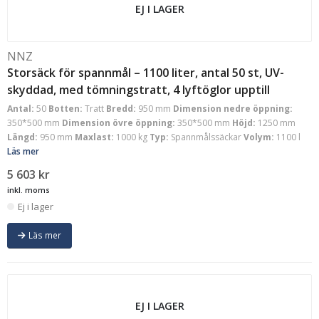
EJ I LAGER
NNZ
Storsäck för spannmål – 1100 liter, antal 50 st, UV-
skyddad, med tömningstratt, 4 lyftöglor upptill
Antal:
50
Botten:
Tratt
Bredd:
950 mm
Dimension nedre öppning:
350*500 mm
Dimension övre öppning:
350*500 mm
Höjd:
1250 mm
Längd:
950 mm
Maxlast:
1000 kg
Typ:
Spannmålssäckar
Volym:
1100 l
Läs mer
5 603
kr
inkl. moms
Ej i lager
Läs mer
EJ I LAGER