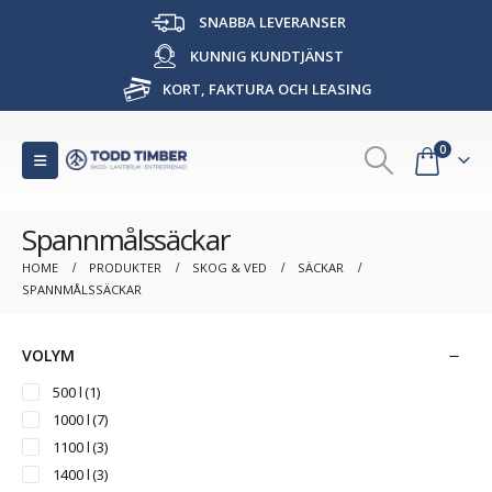
SNABBA LEVERANSER
KUNNIG KUNDTJÄNST
KORT, FAKTURA OCH LEASING
0
Spannmålssäckar
HOME
PRODUKTER
SKOG & VED
SÄCKAR
SPANNMÅLSSÄCKAR
VOLYM
500 l
(1)
1000 l
(7)
1100 l
(3)
1400 l
(3)