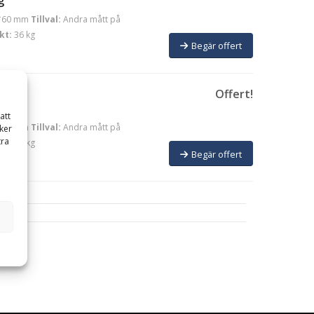
*60 mm
Tillval:
Andra mått på
kt:
36 kg
Begär offert
Offert!
g
att
*60 mm
Tillval:
Andra mått på
ker
tra
kt:
38 kg
Begär offert