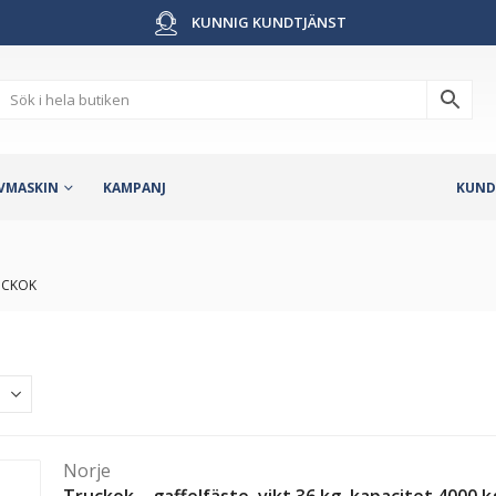
KUNNIG KUNDTJÄNST
VMASKIN
KAMPANJ
KUND
UCKOK
Norje
Truckok – gaffelfäste, vikt 36 kg, kapacitet 4000 k