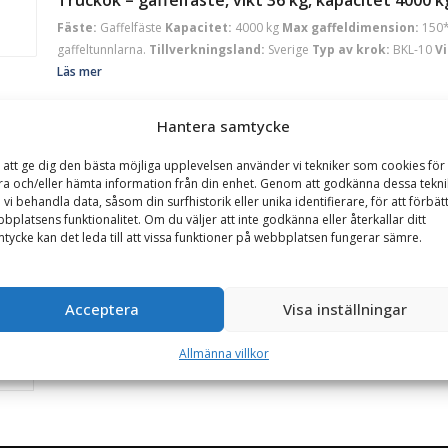
Fäste:
Gaffelfäste
Kapacitet:
4000 kg
Max gaffeldimension:
150
gaffeltunnlarna.
Tillverkningsland:
Sverige
Typ av krok:
BKL-10
Vi
Läs mer
Hantera samtycke
Norje
Truckok – gaffelfäste, vikt 38 kg, kapacitet 5000 k
 att ge dig den bästa möjliga upplevelsen använder vi tekniker som cookies för 
Fäste:
Gaffelfäste
Kapacitet:
5000 kg
Max gaffeldimension:
150
ra och/eller hämta information från din enhet. Genom att godkänna dessa tekni
 vi behandla data, såsom din surfhistorik eller unika identifierare, för att förbät
gaffeltunnlarna.
Tillverkningsland:
Sverige
Typ av krok:
BKL-13
Vi
bplatsens funktionalitet. Om du väljer att inte godkänna eller återkallar ditt
Läs mer
tycke kan det leda till att vissa funktioner på webbplatsen fungerar sämre.
Acceptera
Visa inställningar
Allmänna villkor