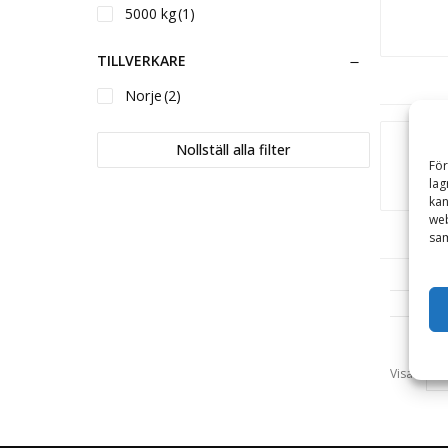
5000 kg
(1)
TILLVERKARE
Norje
(2)
Nollställ alla filter
För
lag
kan
web
sam
Visa: