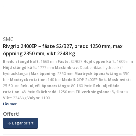
SMC
Rivgrip 2400EP – fäste S2/B27, bredd 1250 mm, max
öppning 2350 mm, vikt 2248 kg
Bredd stängd käft:
1663 mm
Fäste:
S2/B27
Höjd öppen käft:
1609 mm
Höjd stängd käft:
1777 mm
Maskinkrav:
Dubbelriktad hydraulik (4
hydraulslangar)
Max öppning:
2350 mm
Maxtryck öppna/stänga:
350
bar
Maxtryck rotation:
140 bar
Modell:
XDP-2400EP
Rek. Maskinvikt:
25-50 ton
Rek. oljefl. öppna/stänga:
80-160 l/min
Rek. oljeflöde
rotation:
48 l/min
Skärbredd:
1250 mm
Tillverkningsland:
Sydkorea
Vikt:
2248 kg
Volym:
1100 l
Läs mer
Offert!
Begär offert