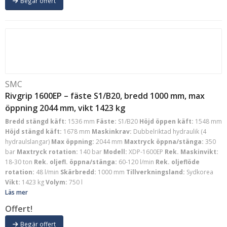
Begär offert
SMC
Rivgrip 1600EP – fäste S1/B20, bredd 1000 mm, max
öppning 2044 mm, vikt 1423 kg
Bredd stängd käft:
1536 mm
Fäste:
S1/B20
Höjd öppen käft:
1548 mm
Höjd stängd käft:
1678 mm
Maskinkrav:
Dubbelriktad hydraulik (4
hydraulslangar)
Max öppning:
2044 mm
Maxtryck öppna/stänga:
350
bar
Maxtryck rotation:
140 bar
Modell:
XDP-1600EP
Rek. Maskinvikt:
18-30 ton
Rek. oljefl. öppna/stänga:
60-120 l/min
Rek. oljeflöde
rotation:
48 l/min
Skärbredd:
1000 mm
Tillverkningsland:
Sydkorea
Vikt:
1423 kg
Volym:
750 l
Läs mer
Offert!
Begär offert