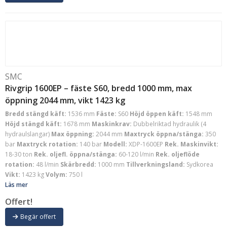
SMC
Rivgrip 1600EP – fäste S60, bredd 1000 mm, max
öppning 2044 mm, vikt 1423 kg
Bredd stängd käft:
1536 mm
Fäste:
S60
Höjd öppen käft:
1548 mm
Höjd stängd käft:
1678 mm
Maskinkrav:
Dubbelriktad hydraulik (4
hydraulslangar)
Max öppning:
2044 mm
Maxtryck öppna/stänga:
350
bar
Maxtryck rotation:
140 bar
Modell:
XDP-1600EP
Rek. Maskinvikt:
18-30 ton
Rek. oljefl. öppna/stänga:
60-120 l/min
Rek. oljeflöde
rotation:
48 l/min
Skärbredd:
1000 mm
Tillverkningsland:
Sydkorea
Vikt:
1423 kg
Volym:
750 l
Läs mer
Offert!
Begär offert