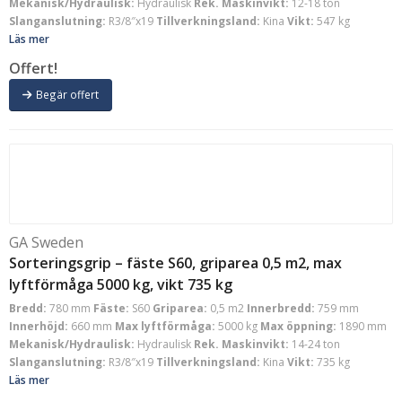
Mekanisk/Hydraulisk:
Hydraulisk
Rek. Maskinvikt:
12-18 ton
Slanganslutning:
R3/8″x19
Tillverkningsland:
Kina
Vikt:
547 kg
Läs mer
Offert!
Begär offert
GA Sweden
Sorteringsgrip – fäste S60, griparea 0,5 m2, max
lyftförmåga 5000 kg, vikt 735 kg
Bredd:
780 mm
Fäste:
S60
Griparea:
0,5 m2
Innerbredd:
759 mm
Innerhöjd:
660 mm
Max lyftförmåga:
5000 kg
Max öppning:
1890 mm
Mekanisk/Hydraulisk:
Hydraulisk
Rek. Maskinvikt:
14-24 ton
Slanganslutning:
R3/8″x19
Tillverkningsland:
Kina
Vikt:
735 kg
Läs mer