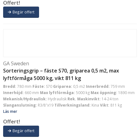
Offert!
Begär offert
GA Sweden
Sorteringsgrip – fäste S70, griparea 0,5 m2, max
lyftförmåga 5000 kg, vikt 811 kg
Bredd:
780 mm
Fäste:
S70
Griparea:
0,5 m2
Innerbredd:
759 mm
Innerhöjd:
660 mm
Max lyftförmåga:
5000 kg
Max öppning:
1890 mm
Mekanisk/Hydraulisk:
Hydraulisk
Rek. Maskinvikt:
14-24 ton
Slanganslutning:
R3/8″x19
Tillverkningsland:
Kina
Vikt:
811 kg
Läs mer
Offert!
Begär offert