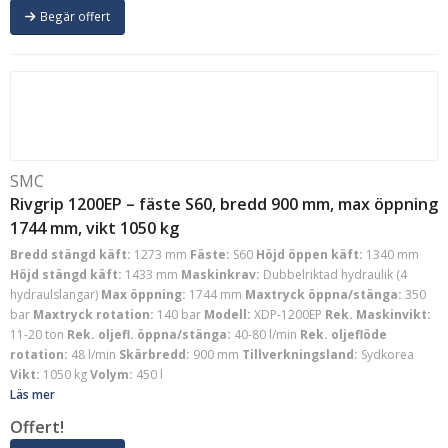
Begär offert
SMC
Rivgrip 1200EP – fäste S60, bredd 900 mm, max öppning
1744 mm, vikt 1050 kg
Bredd stängd käft:
1273 mm
Fäste:
S60
Höjd öppen käft:
1340 mm
Höjd stängd käft:
1433 mm
Maskinkrav:
Dubbelriktad hydraulik (4
hydraulslangar)
Max öppning:
1744 mm
Maxtryck öppna/stänga:
350
bar
Maxtryck rotation:
140 bar
Modell:
XDP-1200EP
Rek. Maskinvikt:
11-20 ton
Rek. oljefl. öppna/stänga:
40-80 l/min
Rek. oljeflöde
rotation:
48 l/min
Skärbredd:
900 mm
Tillverkningsland:
Sydkorea
Vikt:
1050 kg
Volym:
450 l
Läs mer
Offert!