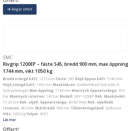
Offert!
Begär offert
SMC
Rivgrip 1200EP – fäste S45, bredd 900 mm, max öppning
1744 mm, vikt 1050 kg
Bredd stängd käft:
1273 mm
Fäste:
S45
Höjd öppen käft:
1340 mm
Höjd stängd käft:
1433 mm
Maskinkrav:
Dubbelriktad hydraulik (4
hydraulslangar)
Max öppning:
1744 mm
Maxtryck öppna/stänga:
350
bar
Maxtryck rotation:
140 bar
Modell:
XDP-1200EP
Rek. Maskinvikt:
11-20 ton
Rek. oljefl. öppna/stänga:
40-80 l/min
Rek. oljeflöde
rotation:
48 l/min
Skärbredd:
900 mm
Tillverkningsland:
Sydkorea
Vikt:
1050 kg
Volym:
450 l
Läs mer
Offert!