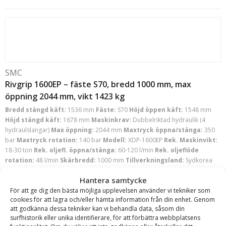
SMC
Rivgrip 1600EP – fäste S70, bredd 1000 mm, max
öppning 2044 mm, vikt 1423 kg
Bredd stängd käft:
1536 mm
Fäste:
S70
Höjd öppen käft:
1548 mm
Höjd stängd käft:
1678 mm
Maskinkrav:
Dubbelriktad hydraulik (4
hydraulslangar)
Max öppning:
2044 mm
Maxtryck öppna/stänga:
350
bar
Maxtryck rotation:
140 bar
Modell:
XDP-1600EP
Rek. Maskinvikt:
18-30 ton
Rek. oljefl. öppna/stänga:
60-120 l/min
Rek. oljeflöde
rotation:
48 l/min
Skärbredd:
1000 mm
Tillverkningsland:
Sydkorea
Vikt:
1423 kg
Volym:
750 l
Hantera samtycke
Läs mer
För att ge dig den bästa möjliga upplevelsen använder vi tekniker som
Offert!
cookies för att lagra och/eller hämta information från din enhet. Genom
att godkänna dessa tekniker kan vi behandla data, såsom din
Begär offert
surfhistorik eller unika identifierare, för att förbättra webbplatsens