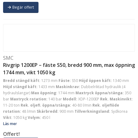
Begär offert
SMC
Rivgrip 1200EP – fäste S50, bredd 900 mm, max öppning
1744 mm, vikt 1050 kg
Bredd stängd käft:
1273 mm
Fäste:
S50
Höjd öppen käft:
1340 mm
Höjd stängd käft:
1433 mm
Maskinkrav:
Dubbelriktad hydraulik (4
hydraulslangar)
Max öppning:
1744 mm
Maxtryck öppna/stänga:
350
bar
Maxtryck rotation:
140 bar
Modell:
XDP-1200EP
Rek. Maskinvikt:
11-20 ton
Rek. oljefl. öppna/stänga:
40-80 l/min
Rek. oljeflöde
rotation:
48 l/min
Skärbredd:
900 mm
Tillverkningsland:
Sydkorea
Vikt:
1050 kg
Volym:
450 l
Läs mer
Offert!