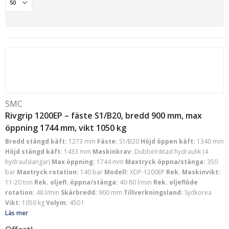
SMC
Rivgrip 1200EP – fäste S1/B20, bredd 900 mm, max
öppning 1744 mm, vikt 1050 kg
Bredd stängd käft:
1273 mm
Fäste:
S1/B20
Höjd öppen käft:
1340 mm
Höjd stängd käft:
1433 mm
Maskinkrav:
Dubbelriktad hydraulik (4
hydraulslangar)
Max öppning:
1744 mm
Maxtryck öppna/stänga:
350
bar
Maxtryck rotation:
140 bar
Modell:
XDP-1200EP
Rek. Maskinvikt:
11-20 ton
Rek. oljefl. öppna/stänga:
40-80 l/min
Rek. oljeflöde
rotation:
48 l/min
Skärbredd:
900 mm
Tillverkningsland:
Sydkorea
Vikt:
1050 kg
Volym:
450 l
Läs mer