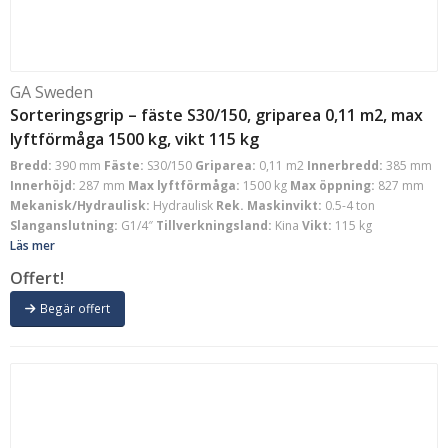
GA Sweden
Sorteringsgrip – fäste S30/150, griparea 0,11 m2, max
lyftförmåga 1500 kg, vikt 115 kg
Bredd:
390 mm
Fäste:
S30/150
Griparea:
0,11 m2
Innerbredd:
385 mm
Innerhöjd:
287 mm
Max lyftförmåga:
1500 kg
Max öppning:
827 mm
Mekanisk/Hydraulisk:
Hydraulisk
Rek. Maskinvikt:
0.5-4 ton
Slanganslutning:
G1/4″
Tillverkningsland:
Kina
Vikt:
115 kg
Läs mer
Offert!
Begär offert