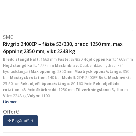
SMC
Rivgrip 2400EP – fäste S3/B30, bredd 1250 mm, max
öppning 2350 mm, vikt 2248 kg
Bredd stängd käft:
1663 mm
Fäste:
S3/B30
Höjd öppen käft:
1609 mm
Höjd stängd käft:
1777 mm
Maskinkrav:
Dubbelriktad hydraulik (4
hydraulslangar)
Max öppning:
2350 mm
Maxtryck öppna/stänga:
350
bar
Maxtryck rotation:
140 bar
Modell:
XDP-2400EP
Rek. Maskinvikt:
25-50 ton
Rek. oljefl. öppna/stänga:
80-160 l/min
Rek. oljeflöde
rotation:
48 l/min
Skärbredd:
1250 mm
Tillverkningsland:
Sydkorea
Vikt:
2248 kg
Volym:
1100 l
Läs mer
Offert!
Begär offert