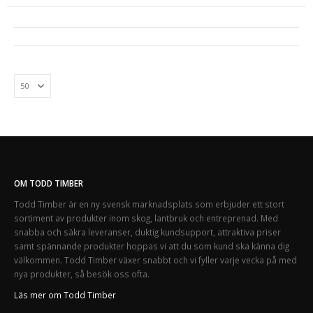
OM TODD TIMBER
Todd Timber är en ny svensk marknadsplats som erbjuder ett stort
sortiment av produkter inom skog, lantbruk och entreprenad. Med
snabba och säkra leveranser, duktig kundsupport, attraktiva priser
samt spännande produkter hoppas vi att du som kund ska känna dig
välkommen. Todd Timber växer snabbt och vi fyller varje vecka på med
nya produkter, så besök oss ofta.
Läs mer om Todd Timber