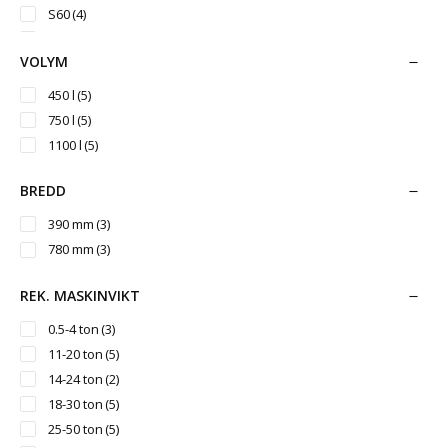
S60
(4)
S70
(4)
VOLYM
S80
(2)
S90
(1)
450 l
(5)
S1/B20
(2)
750 l
(5)
S2/B27
(2)
1100 l
(5)
S3/B30
(1)
BREDD
390 mm
(3)
780 mm
(3)
REK. MASKINVIKT
0.5-4 ton
(3)
11-20 ton
(5)
14-24 ton
(2)
18-30 ton
(5)
25-50 ton
(5)