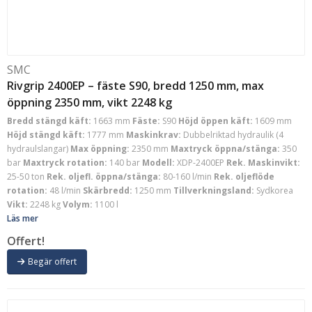
SMC
Rivgrip 2400EP – fäste S90, bredd 1250 mm, max
öppning 2350 mm, vikt 2248 kg
Bredd stängd käft:
1663 mm
Fäste:
S90
Höjd öppen käft:
1609 mm
Höjd stängd käft:
1777 mm
Maskinkrav:
Dubbelriktad hydraulik (4
hydraulslangar)
Max öppning:
2350 mm
Maxtryck öppna/stänga:
350
bar
Maxtryck rotation:
140 bar
Modell:
XDP-2400EP
Rek. Maskinvikt:
25-50 ton
Rek. oljefl. öppna/stänga:
80-160 l/min
Rek. oljeflöde
rotation:
48 l/min
Skärbredd:
1250 mm
Tillverkningsland:
Sydkorea
Vikt:
2248 kg
Volym:
1100 l
Läs mer
Offert!
Begär offert