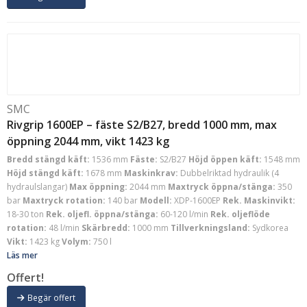
SMC
Rivgrip 1600EP – fäste S2/B27, bredd 1000 mm, max
öppning 2044 mm, vikt 1423 kg
Bredd stängd käft:
1536 mm
Fäste:
S2/B27
Höjd öppen käft:
1548 mm
Höjd stängd käft:
1678 mm
Maskinkrav:
Dubbelriktad hydraulik (4
hydraulslangar)
Max öppning:
2044 mm
Maxtryck öppna/stänga:
350
bar
Maxtryck rotation:
140 bar
Modell:
XDP-1600EP
Rek. Maskinvikt:
18-30 ton
Rek. oljefl. öppna/stänga:
60-120 l/min
Rek. oljeflöde
rotation:
48 l/min
Skärbredd:
1000 mm
Tillverkningsland:
Sydkorea
Vikt:
1423 kg
Volym:
750 l
Läs mer
Offert!
Begär offert