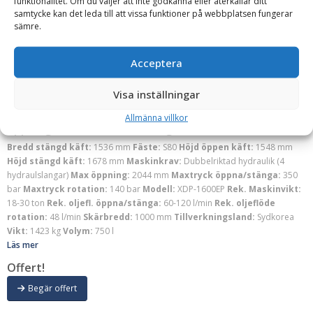
funktionalitet. Om du väljer att inte godkänna eller återkallar ditt
samtycke kan det leda till att vissa funktioner på webbplatsen fungerar
sämre.
Acceptera
Visa inställningar
SMC
Rivgrip 1600EP – fäste S80, bredd 1000 mm, max
Allmänna villkor
öppning 2044 mm, vikt 1423 kg
Bredd stängd käft:
1536 mm
Fäste:
S80
Höjd öppen käft:
1548 mm
Höjd stängd käft:
1678 mm
Maskinkrav:
Dubbelriktad hydraulik (4
hydraulslangar)
Max öppning:
2044 mm
Maxtryck öppna/stänga:
350
bar
Maxtryck rotation:
140 bar
Modell:
XDP-1600EP
Rek. Maskinvikt:
18-30 ton
Rek. oljefl. öppna/stänga:
60-120 l/min
Rek. oljeflöde
rotation:
48 l/min
Skärbredd:
1000 mm
Tillverkningsland:
Sydkorea
Vikt:
1423 kg
Volym:
750 l
Läs mer
Offert!
Begär offert