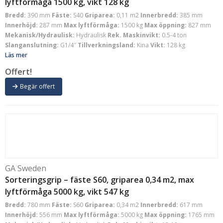
lyftförmåga 1500 kg, vikt 128 kg
Bredd:
390 mm
Fäste:
S40
Griparea:
0,11 m2
Innerbredd:
385 mm
Innerhöjd:
287 mm
Max lyftförmåga:
1500 kg
Max öppning:
827 mm
Mekanisk/Hydraulisk:
Hydraulisk
Rek. Maskinvikt:
0.5-4 ton
Slanganslutning:
G1/4″
Tillverkningsland:
Kina
Vikt:
128 kg
Läs mer
Offert!
Begär offert
GA Sweden
Sorteringsgrip – fäste S60, griparea 0,34 m2, max
lyftförmåga 5000 kg, vikt 547 kg
Bredd:
780 mm
Fäste:
S60
Griparea:
0,34 m2
Innerbredd:
617 mm
Innerhöjd:
556 mm
Max lyftförmåga:
5000 kg
Max öppning:
1765 mm