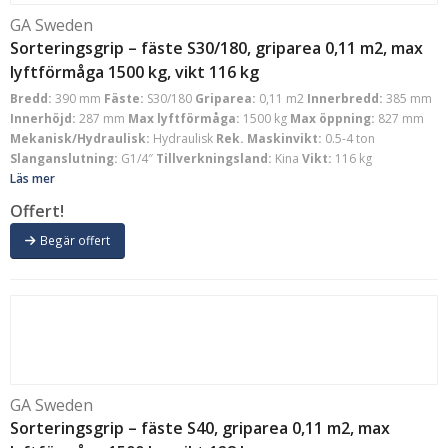
GA Sweden
Sorteringsgrip – fäste S30/180, griparea 0,11 m2, max
lyftförmåga 1500 kg, vikt 116 kg
Bredd:
390 mm
Fäste:
S30/180
Griparea:
0,11 m2
Innerbredd:
385 mm
Innerhöjd:
287 mm
Max lyftförmåga:
1500 kg
Max öppning:
827 mm
Mekanisk/Hydraulisk:
Hydraulisk
Rek. Maskinvikt:
0.5-4 ton
Slanganslutning:
G1/4″
Tillverkningsland:
Kina
Vikt:
116 kg
Läs mer
Offert!
Begär offert
GA Sweden
Sorteringsgrip – fäste S40, griparea 0,11 m2, max