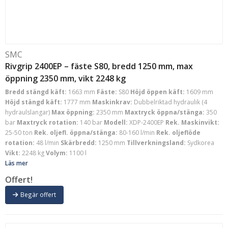
SMC
Rivgrip 2400EP – fäste S80, bredd 1250 mm, max
öppning 2350 mm, vikt 2248 kg
Bredd stängd käft:
1663 mm
Fäste:
S80
Höjd öppen käft:
1609 mm
Höjd stängd käft:
1777 mm
Maskinkrav:
Dubbelriktad hydraulik (4
hydraulslangar)
Max öppning:
2350 mm
Maxtryck öppna/stänga:
350
bar
Maxtryck rotation:
140 bar
Modell:
XDP-2400EP
Rek. Maskinvikt:
25-50 ton
Rek. oljefl. öppna/stänga:
80-160 l/min
Rek. oljeflöde
rotation:
48 l/min
Skärbredd:
1250 mm
Tillverkningsland:
Sydkorea
Vikt:
2248 kg
Volym:
1100 l
Läs mer
Offert!
Begär offert