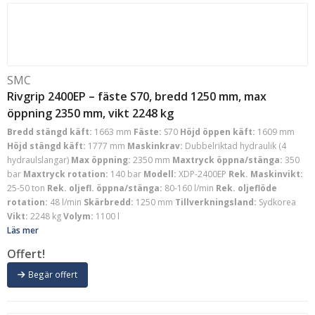
SMC
Rivgrip 2400EP – fäste S70, bredd 1250 mm, max
öppning 2350 mm, vikt 2248 kg
Bredd stängd käft:
1663 mm
Fäste:
S70
Höjd öppen käft:
1609 mm
Höjd stängd käft:
1777 mm
Maskinkrav:
Dubbelriktad hydraulik (4
hydraulslangar)
Max öppning:
2350 mm
Maxtryck öppna/stänga:
350
bar
Maxtryck rotation:
140 bar
Modell:
XDP-2400EP
Rek. Maskinvikt:
25-50 ton
Rek. oljefl. öppna/stänga:
80-160 l/min
Rek. oljeflöde
rotation:
48 l/min
Skärbredd:
1250 mm
Tillverkningsland:
Sydkorea
Vikt:
2248 kg
Volym:
1100 l
Läs mer
Offert!
Begär offert