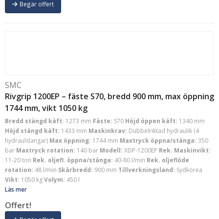
Begär offert
SMC
Rivgrip 1200EP – fäste S70, bredd 900 mm, max öppning
1744 mm, vikt 1050 kg
Bredd stängd käft:
1273 mm
Fäste:
S70
Höjd öppen käft:
1340 mm
Höjd stängd käft:
1433 mm
Maskinkrav:
Dubbelriktad hydraulik (4
hydraulslangar)
Max öppning:
1744 mm
Maxtryck öppna/stänga:
350
bar
Maxtryck rotation:
140 bar
Modell:
XDP-1200EP
Rek. Maskinvikt:
11-20 ton
Rek. oljefl. öppna/stänga:
40-80 l/min
Rek. oljeflöde
rotation:
48 l/min
Skärbredd:
900 mm
Tillverkningsland:
Sydkorea
Vikt:
1050 kg
Volym:
450 l
Läs mer
Offert!