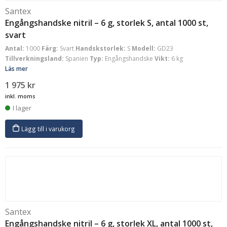
Santex
Engångshandske nitril – 6 g, storlek S, antal 1000 st,
svart
Antal:
1000
Färg:
Svart
Handskstorlek:
S
Modell:
GD23
Tillverkningsland:
Spanien
Typ:
Engångshandske
Vikt:
6 kg
Läs mer
1 975
kr
inkl. moms
I lager
Lägg till i varukorg
Santex
Engångshandske nitril – 6 g, storlek XL, antal 1000 st,