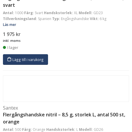
svart
Antal:
1000
Färg:
Svart
Handskstorlek:
XL
Modell:
GD23
Tillverkningsland:
Spanien
Typ:
Engångshandske
Vikt:
6 kg
Läs mer
1 975
kr
inkl. moms
I lager
Lägg till i varukorg
Santex
Flergångshandske nitril – 8,5 g, storlek L, antal 500 st,
orange
Antal:
500
Färg:
Orange
Handskstorlek:
L
Modell:
GD26