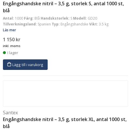
Engångshandske nitril – 3,5 g, storlek S, antal 1000 st,
blå
Antal:
1000
Färg:
Blå
Handskstorlek:
S
Modell:
GD20
Tillverkningsland:
Spanien
Typ:
Engångshandske
Vikt:
3.5 kg
Läs mer
1 150
kr
inkl. moms
I lager
Lägg till i varukorg
Santex
Engångshandske nitril – 3,5 g, storlek XL, antal 1000 st,
blå