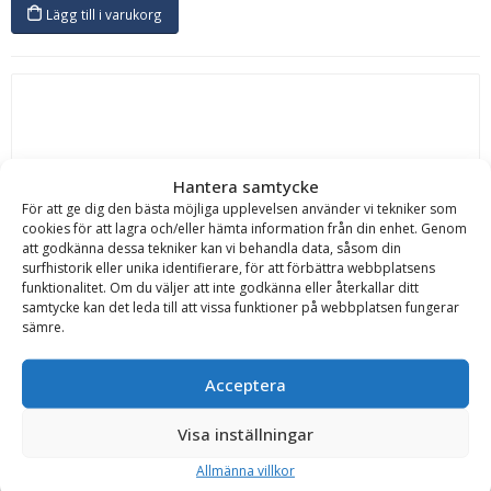
Lägg till i varukorg
Hantera samtycke
Santex
För att ge dig den bästa möjliga upplevelsen använder vi tekniker som
Engångshandske nitril – 4,5 g, storlek XL, antal 1000 st,
cookies för att lagra och/eller hämta information från din enhet. Genom
blå
att godkänna dessa tekniker kan vi behandla data, såsom din
surfhistorik eller unika identifierare, för att förbättra webbplatsens
Antal:
1000
Färg:
Blå
Handskstorlek:
XL
Modell:
GD21
funktionalitet. Om du väljer att inte godkänna eller återkallar ditt
Tillverkningsland:
Spanien
Typ:
Engångshandske
Vikt:
4.5 kg
samtycke kan det leda till att vissa funktioner på webbplatsen fungerar
Läs mer
sämre.
1 688
kr
inkl. moms
Acceptera
I lager
Visa inställningar
Lägg till i varukorg
Allmänna villkor