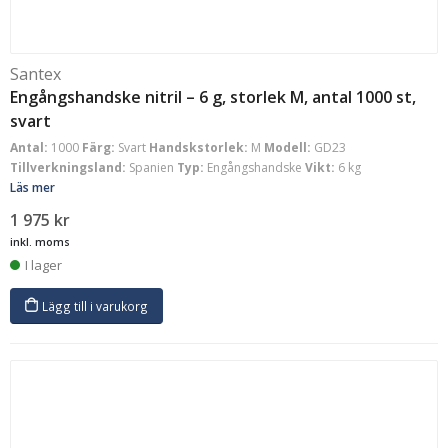
Santex
Engångshandske nitril – 6 g, storlek M, antal 1000 st,
svart
Antal:
1000
Färg:
Svart
Handskstorlek:
M
Modell:
GD23
Tillverkningsland:
Spanien
Typ:
Engångshandske
Vikt:
6 kg
Läs mer
1 975
kr
inkl. moms
I lager
Lägg till i varukorg