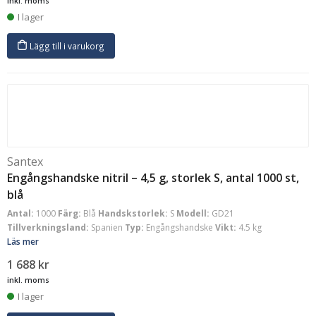
inkl. moms
I lager
Lägg till i varukorg
Santex
Engångshandske nitril – 4,5 g, storlek S, antal 1000 st,
blå
Antal:
1000
Färg:
Blå
Handskstorlek:
S
Modell:
GD21
Tillverkningsland:
Spanien
Typ:
Engångshandske
Vikt:
4.5 kg
Läs mer
1 688
kr
inkl. moms
I lager