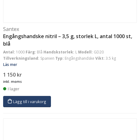
Santex
Engångshandske nitril – 3,5 g, storlek L, antal 1000 st,
blå
Antal:
1000
Färg:
Blå
Handskstorlek:
L
Modell:
GD20
Tillverkningsland:
Spanien
Typ:
Engångshandske
Vikt:
3.5 kg
Läs mer
1 150
kr
inkl. moms
I lager
Lägg till i varukorg