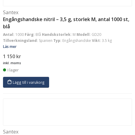
Santex
Engångshandske nitril – 3,5 g, storlek M, antal 1000 st,
blå
Antal:
1000
Färg:
Blå
Handskstorlek:
M
Modell:
GD20
Tillverkningsland:
Spanien
Typ:
Engångshandske
Vikt:
3.5 kg
Läs mer
1 150
kr
inkl. moms
I lager
Lägg till i varukorg
Santex