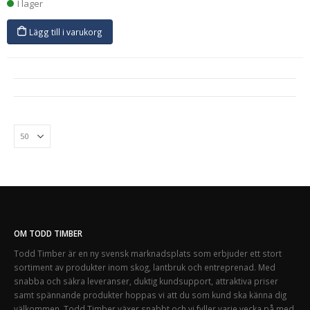
I lager
Lägg till i varukorg
OM TODD TIMBER
Todd Timber är en ny svensk marknadsplats som erbjuder ett stort
sortiment av produkter inom skog, lantbruk och entreprenad. Med
snabba och säkra leveranser, duktig kundsupport, attraktiva priser
samt spännande produkter hoppas vi att du som kund ska känna dig
välkommen. Todd Timber växer snabbt och vi fyller varje vecka på med