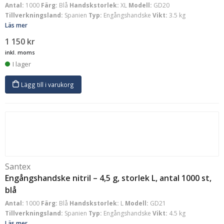
Antal:
1000
Färg:
Blå
Handskstorlek:
XL
Modell:
GD20
Tillverkningsland:
Spanien
Typ:
Engångshandske
Vikt:
3.5 kg
Läs mer
1 150
kr
inkl. moms
I lager
Lägg till i varukorg
Santex
Engångshandske nitril – 4,5 g, storlek L, antal 1000 st,
blå
Antal:
1000
Färg:
Blå
Handskstorlek:
L
Modell:
GD21
Tillverkningsland:
Spanien
Typ:
Engångshandske
Vikt:
4.5 kg
Läs mer