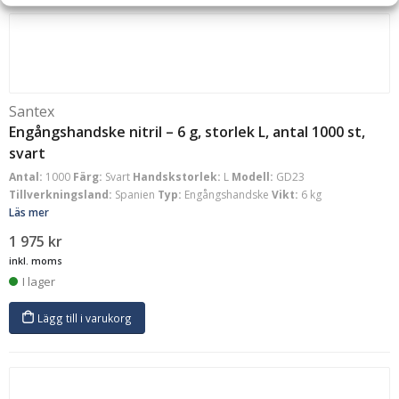
Santex
Engångshandske nitril – 6 g, storlek L, antal 1000 st,
svart
Antal:
1000
Färg:
Svart
Handskstorlek:
L
Modell:
GD23
Tillverkningsland:
Spanien
Typ:
Engångshandske
Vikt:
6 kg
Läs mer
1 975
kr
inkl. moms
I lager
Lägg till i varukorg