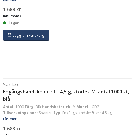
1 688
kr
inkl. moms
I lager
Lägg till i varukorg
Santex
Engångshandske nitril – 4,5 g, storlek M, antal 1000 st,
blå
Antal:
1000
Färg:
Blå
Handskstorlek:
M
Modell:
GD21
Tillverkningsland:
Spanien
Typ:
Engångshandske
Vikt:
4.5 kg
Läs mer
1 688
kr