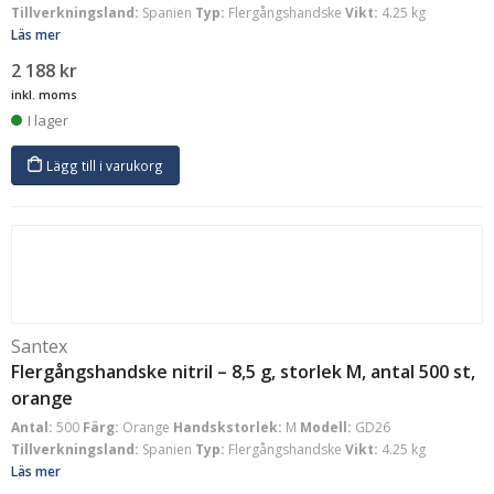
Tillverkningsland:
Spanien
Typ:
Flergångshandske
Vikt:
4.25 kg
Läs mer
2 188
kr
inkl. moms
I lager
Lägg till i varukorg
Santex
Flergångshandske nitril – 8,5 g, storlek M, antal 500 st,
orange
Antal:
500
Färg:
Orange
Handskstorlek:
M
Modell:
GD26
Tillverkningsland:
Spanien
Typ:
Flergångshandske
Vikt:
4.25 kg
Läs mer