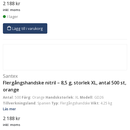
2 188
kr
inkl. moms
I lager
Lägg till i varukorg
Santex
Flergångshandske nitril – 8,5 g, storlek XL, antal 500 st,
orange
Antal:
500
Färg:
Orange
Handskstorlek:
XL
Modell:
GD26
Tillverkningsland:
Spanien
Typ:
Flergångshandske
Vikt:
4.25 kg
Läs mer
2 188
kr
inkl. moms