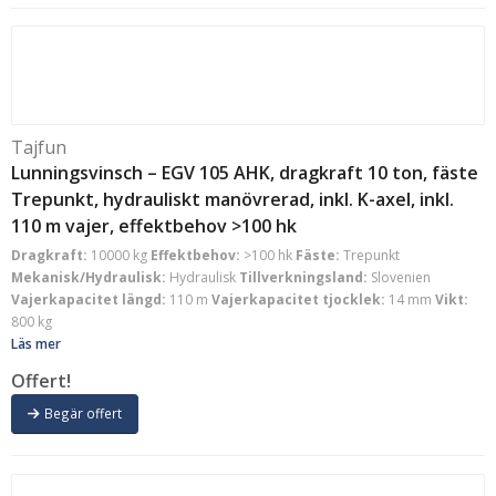
Tajfun
Lunningsvinsch – EGV 105 AHK, dragkraft 10 ton, fäste
Trepunkt, hydrauliskt manövrerad, inkl. K-axel, inkl.
110 m vajer, effektbehov >100 hk
Dragkraft:
10000 kg
Effektbehov:
>100 hk
Fäste:
Trepunkt
Mekanisk/Hydraulisk:
Hydraulisk
Tillverkningsland:
Slovenien
Vajerkapacitet längd:
110 m
Vajerkapacitet tjocklek:
14 mm
Vikt:
800 kg
Läs mer
Offert!
Begär offert