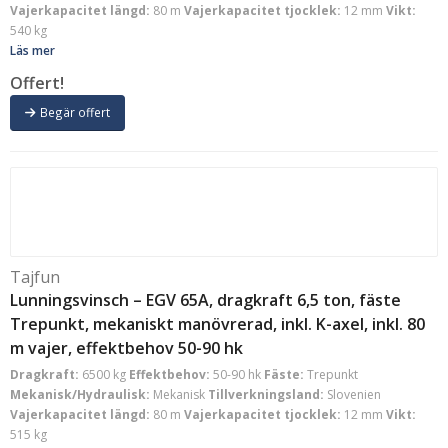
Vajerkapacitet längd:
80 m
Vajerkapacitet tjocklek:
12 mm
Vikt:
540 kg
Läs mer
Offert!
Begär offert
Tajfun
Lunningsvinsch – EGV 65A, dragkraft 6,5 ton, fäste
Trepunkt, mekaniskt manövrerad, inkl. K-axel, inkl. 80
m vajer, effektbehov 50-90 hk
Dragkraft:
6500 kg
Effektbehov:
50-90 hk
Fäste:
Trepunkt
Mekanisk/Hydraulisk:
Mekanisk
Tillverkningsland:
Slovenien
Vajerkapacitet längd:
80 m
Vajerkapacitet tjocklek:
12 mm
Vikt:
515 kg