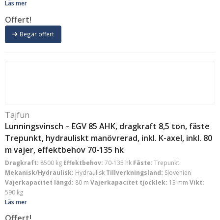
Läs mer
Offert!
Begär offert
Tajfun
Lunningsvinsch – EGV 85 AHK, dragkraft 8,5 ton, fäste
Trepunkt, hydrauliskt manövrerad, inkl. K-axel, inkl. 80
m vajer, effektbehov 70-135 hk
Dragkraft:
8500 kg
Effektbehov:
70-135 hk
Fäste:
Trepunkt
Mekanisk/Hydraulisk:
Hydraulisk
Tillverkningsland:
Slovenien
Vajerkapacitet längd:
80 m
Vajerkapacitet tjocklek:
13 mm
Vikt:
590 kg
Läs mer
Offert!