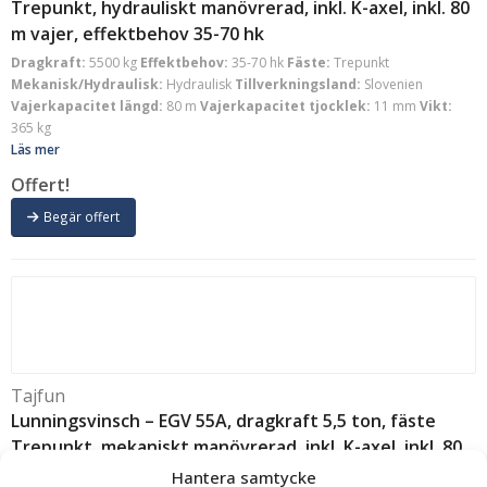
Trepunkt, hydrauliskt manövrerad, inkl. K-axel, inkl. 80
m vajer, effektbehov 35-70 hk
Dragkraft:
5500 kg
Effektbehov:
35-70 hk
Fäste:
Trepunkt
Mekanisk/Hydraulisk:
Hydraulisk
Tillverkningsland:
Slovenien
Vajerkapacitet längd:
80 m
Vajerkapacitet tjocklek:
11 mm
Vikt:
365 kg
Läs mer
Offert!
Begär offert
Tajfun
Lunningsvinsch – EGV 55A, dragkraft 5,5 ton, fäste
Trepunkt, mekaniskt manövrerad, inkl. K-axel, inkl. 80
m vajer, effektbehov 35-70 hk
Hantera samtycke