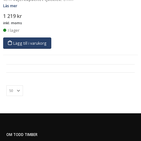
Läs mer
1 219
kr
inkl. moms
I lager
Lägg till i varukorg
OM TODD TIMBER