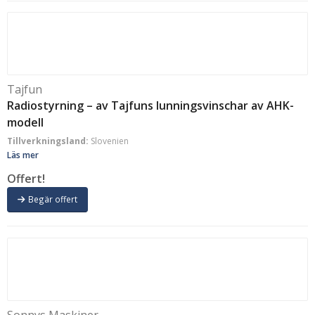
Tajfun
Radiostyrning – av Tajfuns lunningsvinschar av AHK-
modell
Tillverkningsland:
Slovenien
Läs mer
Offert!
Begär offert
Sonnys Maskiner