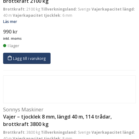
brottkraft 2100 kg
Brottkraft:
2100 kg
Tillverkningsland:
Sverige
Vajerkapacitet längd:
40 m
Vajerkapacitet tjocklek:
6 mm
Läs mer
990
kr
inkl. moms
I lager
Lägg till i varukorg
Sonnys Maskiner
Vajer – tjocklek 8 mm, längd 40 m, 114 trådar,
brottkraft 3800 kg
Brottkraft:
3800 kg
Tillverkningsland:
Sverige
Vajerkapacitet längd:
40 m
Vajerkapacitet tjocklek:
8 mm