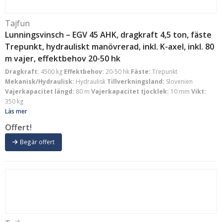
Tajfun
Lunningsvinsch – EGV 45 AHK, dragkraft 4,5 ton, fäste
Trepunkt, hydrauliskt manövrerad, inkl. K-axel, inkl. 80
m vajer, effektbehov 20-50 hk
Dragkraft:
4500 kg
Effektbehov:
20-50 hk
Fäste:
Trepunkt
Mekanisk/Hydraulisk:
Hydraulisk
Tillverkningsland:
Slovenien
Vajerkapacitet längd:
80 m
Vajerkapacitet tjocklek:
10 mm
Vikt:
350 kg
Läs mer
Offert!
Begär offert