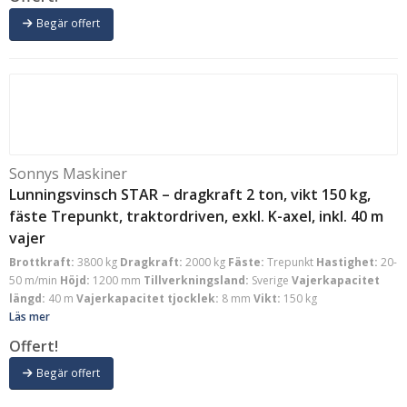
Begär offert
Sonnys Maskiner
Lunningsvinsch STAR – dragkraft 2 ton, vikt 150 kg,
fäste Trepunkt, traktordriven, exkl. K-axel, inkl. 40 m
vajer
Brottkraft:
3800 kg
Dragkraft:
2000 kg
Fäste:
Trepunkt
Hastighet:
20-
50 m/min
Höjd:
1200 mm
Tillverkningsland:
Sverige
Vajerkapacitet
längd:
40 m
Vajerkapacitet tjocklek:
8 mm
Vikt:
150 kg
Läs mer
Offert!
Begär offert