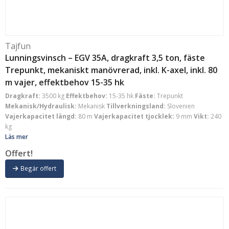
Tajfun
Lunningsvinsch – EGV 35A, dragkraft 3,5 ton, fäste
Trepunkt, mekaniskt manövrerad, inkl. K-axel, inkl. 80
m vajer, effektbehov 15-35 hk
Dragkraft:
3500 kg
Effektbehov:
15-35 hk
Fäste:
Trepunkt
Mekanisk/Hydraulisk:
Mekanisk
Tillverkningsland:
Slovenien
Vajerkapacitet längd:
80 m
Vajerkapacitet tjocklek:
9 mm
Vikt:
240
kg
Läs mer
Offert!
Begär offert