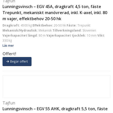
Tajfun
Lunningsvinsch – EGV 45A, dragkraft 4,5 ton, fäste
Trepunkt, mekaniskt manövrerad, inkl. K-axel, inkl. 80
m vajer, effektbehov 20-50 hk
Dragkraft:
4500 kg
Effektbehov:
20-50 hk
Fäste:
Trepunkt
Mekanisk/Hydraulisk:
Mekanisk
Tillverkningsland:
Slovenien
Vajerkapacitet längd:
80 m
Vajerkapacitet tjocklek:
10 mm
Vikt:
330 kg
Läs mer
Offert!
Begär offert
Tajfun
Lunningsvinsch – EGV 55 AHK, dragkraft 5,5 ton, fäste