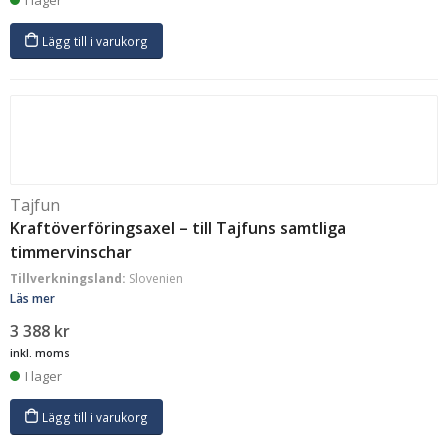
I lager
Lägg till i varukorg
Tajfun
Kraftöverföringsaxel – till Tajfuns samtliga
timmervinschar
Tillverkningsland:
Slovenien
Läs mer
3 388
kr
inkl. moms
I lager
Lägg till i varukorg