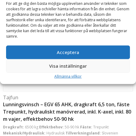
För att ge dig den bästa möjliga upplevelsen använder vi tekniker som
Dragkraft:
5500 kg
Effektbehov:
35-70 hk
Fäste:
Trepunkt
cookies för att lagra och/eller hämta information från din enhet. Genom
Mekanisk/Hydraulisk:
Mekanisk
Tillverkningsland:
Slovenien
att godkänna dessa tekniker kan vi behandla data, såsom din
Vajerkapacitet längd:
80 m
Vajerkapacitet tjocklek:
11 mm
Vikt:
surfhistorik eller unika identifierare, för att förbättra webbplatsens
345 kg
funktionalitet. Om du väljer att inte godkänna eller återkallar ditt
Läs mer
samtycke kan det leda till att vissa funktioner på webbplatsen fungerar
sämre.
Offert!
Begär offert
Acceptera
Visa inställningar
Allmänna villkor
Tajfun
Lunningsvinsch – EGV 65 AHK, dragkraft 6,5 ton, fäste
Trepunkt, hydrauliskt manövrerad, inkl. K-axel, inkl. 80
m vajer, effektbehov 50-90 hk
Dragkraft:
6500 kg
Effektbehov:
50-90 hk
Fäste:
Trepunkt
Mekanisk/Hydraulisk:
Hydraulisk
Tillverkningsland:
Slovenien