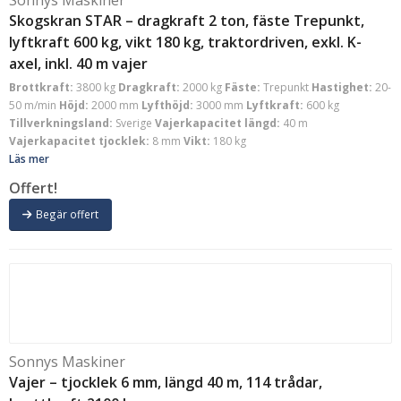
Skogskran STAR – dragkraft 2 ton, fäste Trepunkt,
lyftkraft 600 kg, vikt 180 kg, traktordriven, exkl. K-
axel, inkl. 40 m vajer
Brottkraft:
3800 kg
Dragkraft:
2000 kg
Fäste:
Trepunkt
Hastighet:
20-
50 m/min
Höjd:
2000 mm
Lyfthöjd:
3000 mm
Lyftkraft:
600 kg
Tillverkningsland:
Sverige
Vajerkapacitet längd:
40 m
Vajerkapacitet tjocklek:
8 mm
Vikt:
180 kg
Läs mer
Offert!
Begär offert
Sonnys Maskiner
Vajer – tjocklek 6 mm, längd 40 m, 114 trådar,