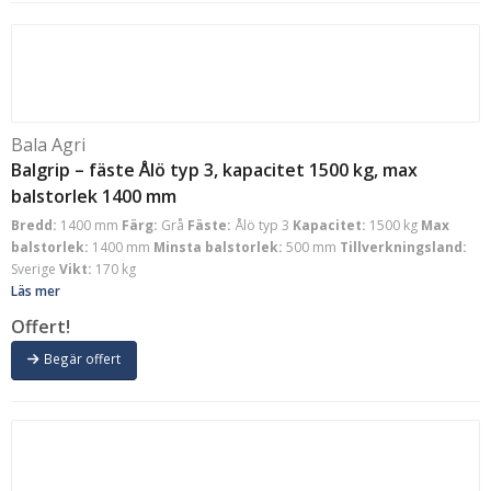
Bala Agri
Balgrip – fäste Ålö typ 3, kapacitet 1500 kg, max
balstorlek 1400 mm
Bredd:
1400 mm
Färg:
Grå
Fäste:
Ålö typ 3
Kapacitet:
1500 kg
Max
balstorlek:
1400 mm
Minsta balstorlek:
500 mm
Tillverkningsland:
Sverige
Vikt:
170 kg
Läs mer
Offert!
Begär offert