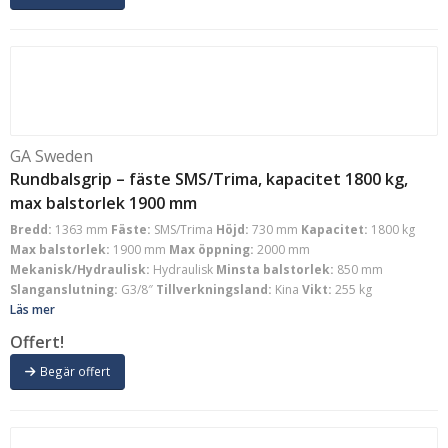
GA Sweden
Rundbalsgrip – fäste SMS/Trima, kapacitet 1800 kg,
max balstorlek 1900 mm
Bredd:
1363 mm
Fäste:
SMS/Trima
Höjd:
730 mm
Kapacitet:
1800 kg
Max balstorlek:
1900 mm
Max öppning:
2000 mm
Mekanisk/Hydraulisk:
Hydraulisk
Minsta balstorlek:
850 mm
Slanganslutning:
G3/8″
Tillverkningsland:
Kina
Vikt:
255 kg
Läs mer
Offert!
Begär offert