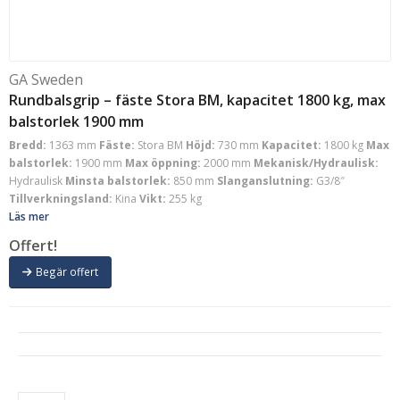
GA Sweden
Rundbalsgrip – fäste Stora BM, kapacitet 1800 kg, max
balstorlek 1900 mm
Bredd:
1363 mm
Fäste:
Stora BM
Höjd:
730 mm
Kapacitet:
1800 kg
Max
balstorlek:
1900 mm
Max öppning:
2000 mm
Mekanisk/Hydraulisk:
Hydraulisk
Minsta balstorlek:
850 mm
Slanganslutning:
G3/8″
Tillverkningsland:
Kina
Vikt:
255 kg
Läs mer
Offert!
Begär offert