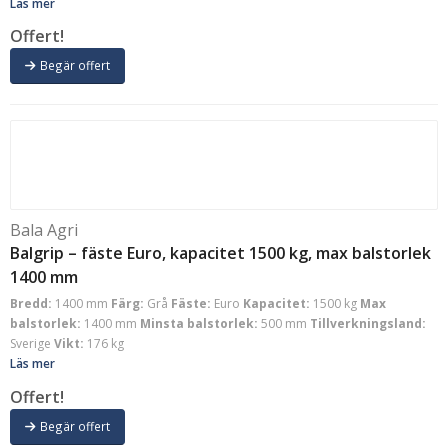
Läs mer
Offert!
Begär offert
Bala Agri
Balgrip – fäste Euro, kapacitet 1500 kg, max balstorlek
1400 mm
Bredd:
1400 mm
Färg:
Grå
Fäste:
Euro
Kapacitet:
1500 kg
Max
balstorlek:
1400 mm
Minsta balstorlek:
500 mm
Tillverkningsland:
Sverige
Vikt:
176 kg
Läs mer
Offert!
Begär offert