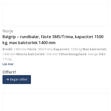
Norje
Balgrip – rundbalar, fäste SMS/Trima, kapacitet 1500
kg, max balstorlek 1400 mm
Bredd:
1400 mm
Fäste:
SMS/Trima
Kapacitet:
1500 kg
Max balstorlek:
1400 mm
Minsta balstorlek:
500 mm
Tillverkningsland:
Sverige
Vikt:
175 kg
Läs mer
Offert!
Begär offert