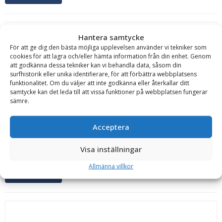
Hantera samtycke
För att ge dig den bästa möjliga upplevelsen använder vi tekniker som
cookies för att lagra och/eller hämta information från din enhet. Genom
att godkänna dessa tekniker kan vi behandla data, såsom din
surfhistorik eller unika identifierare, för att förbättra webbplatsens
Nugent
funktionalitet. Om du väljer att inte godkänna eller återkallar ditt
Balgrip – fäste Euro, kapacitet 2000 kg, max balstorlek
samtycke kan det leda till att vissa funktioner på webbplatsen fungerar
1525 mm
sämre.
Bredd:
1300 mm
Fäste:
Euro
Höjd:
600 mm
Kapacitet:
2000 kg
Max
balstorlek:
1525 mm
Minsta balstorlek:
1220 mm
Tillverkningsland:
Acceptera
Irland
Vikt:
230 kg
Läs mer
Visa inställningar
Offert!
Allmänna villkor
Begär offert