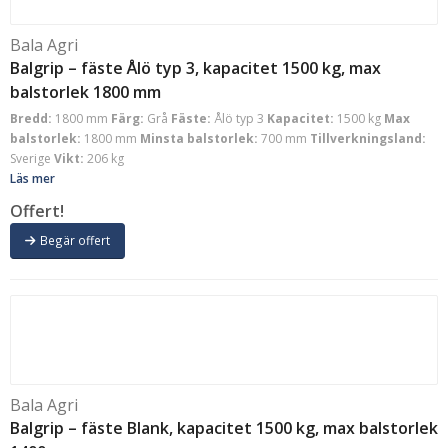
Bala Agri
Balgrip – fäste Ålö typ 3, kapacitet 1500 kg, max
balstorlek 1800 mm
Bredd:
1800 mm
Färg:
Grå
Fäste:
Ålö typ 3
Kapacitet:
1500 kg
Max
balstorlek:
1800 mm
Minsta balstorlek:
700 mm
Tillverkningsland:
Sverige
Vikt:
206 kg
Läs mer
Offert!
Begär offert
Bala Agri
Balgrip – fäste Blank, kapacitet 1500 kg, max balstorlek