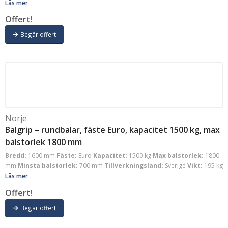
Läs mer
Offert!
Begär offert
Norje
Balgrip – rundbalar, fäste Euro, kapacitet 1500 kg, max
balstorlek 1800 mm
Bredd:
1600 mm
Fäste:
Euro
Kapacitet:
1500 kg
Max balstorlek:
1800
mm
Minsta balstorlek:
700 mm
Tillverkningsland:
Sverige
Vikt:
195 kg
Läs mer
Offert!
Begär offert