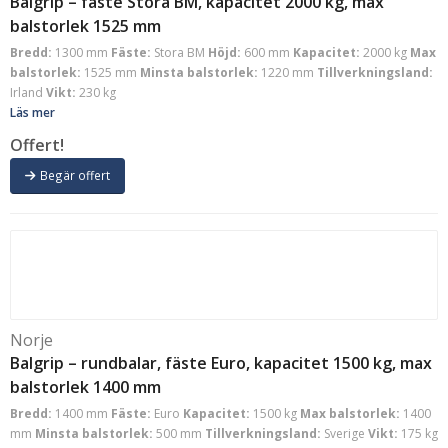
Balgrip – fäste Stora BM, kapacitet 2000 kg, max
balstorlek 1525 mm
Bredd:
1300 mm
Fäste:
Stora BM
Höjd:
600 mm
Kapacitet:
2000 kg
Max
balstorlek:
1525 mm
Minsta balstorlek:
1220 mm
Tillverkningsland:
Irland
Vikt:
230 kg
Läs mer
Offert!
Begär offert
Norje
Balgrip – rundbalar, fäste Euro, kapacitet 1500 kg, max
balstorlek 1400 mm
Bredd:
1400 mm
Fäste:
Euro
Kapacitet:
1500 kg
Max balstorlek:
1400
mm
Minsta balstorlek:
500 mm
Tillverkningsland:
Sverige
Vikt:
175 kg