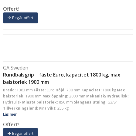
Offert!
Begär offert
GA Sweden
Rundbalsgrip – fäste Euro, kapacitet 1800 kg, max
balstorlek 1900 mm
Bredd:
1363 mm
Fäste:
Euro
Höjd:
730 mm
Kapacitet:
1800 kg
Max
balstorlek:
1900 mm
Max öppning:
2000 mm
Mekanisk/Hydraulisk:
Hydraulisk
Minsta balstorlek:
850 mm
Slanganslutning:
G3/8″
Tillverkningsland:
Kina
Vikt:
255 kg
Läs mer
Offert!
Begär offert