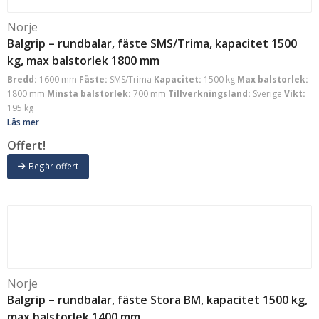
Norje
Balgrip – rundbalar, fäste SMS/Trima, kapacitet 1500
kg, max balstorlek 1800 mm
Bredd:
1600 mm
Fäste:
SMS/Trima
Kapacitet:
1500 kg
Max balstorlek:
1800 mm
Minsta balstorlek:
700 mm
Tillverkningsland:
Sverige
Vikt:
195 kg
Läs mer
Offert!
Begär offert
Norje
Balgrip – rundbalar, fäste Stora BM, kapacitet 1500 kg,
max balstorlek 1400 mm