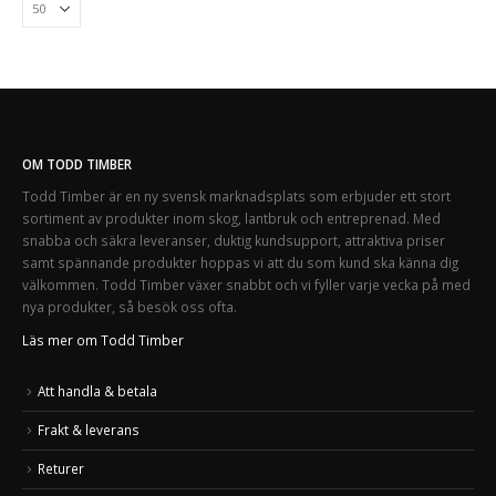
OM TODD TIMBER
Todd Timber är en ny svensk marknadsplats som erbjuder ett stort
sortiment av produkter inom skog, lantbruk och entreprenad. Med
snabba och säkra leveranser, duktig kundsupport, attraktiva priser
samt spännande produkter hoppas vi att du som kund ska känna dig
välkommen. Todd Timber växer snabbt och vi fyller varje vecka på med
nya produkter, så besök oss ofta.
Läs mer om Todd Timber
Att handla & betala
Frakt & leverans
Returer