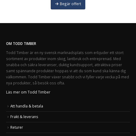
Begär offert
OM TODD TIMBER
Todd Timber är en ny svensk marknadsplats som erbjuder ett stort
sortiment av produkter inom skog, lantbruk och entreprenad. Med
snabba och säkra leveranser, duktig kundsupport, attraktiva priser
samt spännande produkter hoppas vi att du som kund ska känna dig
välkommen. Todd Timber växer snabbt och vi fyller varje vecka på med
nya produkter, så besök oss ofta.
Läs mer om Todd Timber
Att handla & betala
Frakt & leverans
Returer