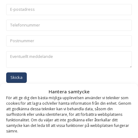
Skicka
Hantera samtycke
Se alla produkter inom samma kategori
För att ge dig den bästa möjliga upplevelsen använder vi tekniker som
cookies för att lagra och/eller hämta information från din enhet. Genom
Dikesplanerskopor
att godkänna dessa tekniker kan vi behandla data, såsom din
surfhistorik eller unika identifierare, för att förbättra webbplatsens
funktionalitet. Om du väljer att inte godkänna eller återkallar ditt
samtycke kan det leda till att vissa funktioner på webbplatsen fungerar
BESKRIVNING
sämre.