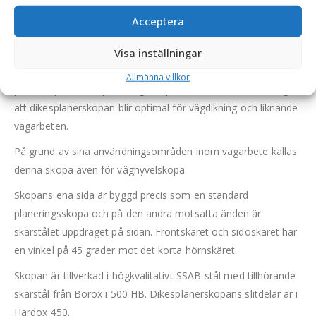
Acceptera
Dikesplanerskopa – fäste S45, volym 500 liter, bredd
1500 mm, med slitribbor
Visa inställningar
Denna småländska dikesplanerskopa är en hybrid mellan en
Allmänna villkor
profilskopa och en planeringsskopa, varav kombinationen gör
att dikesplanerskopan blir optimal för vägdikning och liknande
vägarbeten.
På grund av sina användningsområden inom vägarbete kallas
denna skopa även för väghyvelskopa.
Skopans ena sida är byggd precis som en standard
planeringsskopa och på den andra motsatta änden är
skärstålet uppdraget på sidan. Frontskäret och sidoskäret har
en vinkel på 45 grader mot det korta hörnskäret.
Skopan är tillverkad i högkvalitativt SSAB-stål med tillhörande
skärstål från Borox i 500 HB. Dikesplanerskopans slitdelar är i
Hardox 450.