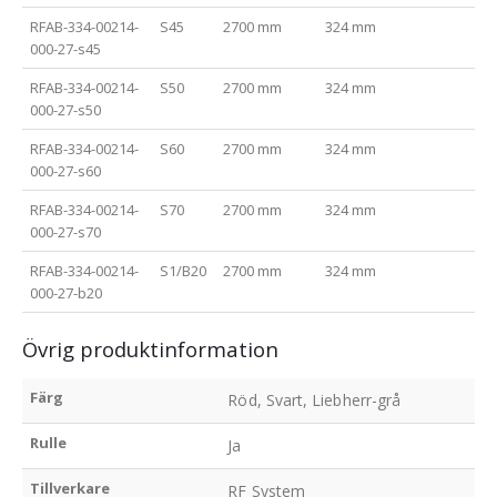
RFAB-334-00214-
S45
2700 mm
324 mm
43
000-27-s45
RFAB-334-00214-
S50
2700 mm
324 mm
43
000-27-s50
RFAB-334-00214-
S60
2700 mm
324 mm
43
000-27-s60
RFAB-334-00214-
S70
2700 mm
324 mm
43
000-27-s70
RFAB-334-00214-
S1/B20
2700 mm
324 mm
43
000-27-b20
Övrig produktinformation
Färg
Röd, Svart, Liebherr-grå
Rulle
Ja
Tillverkare
RF System