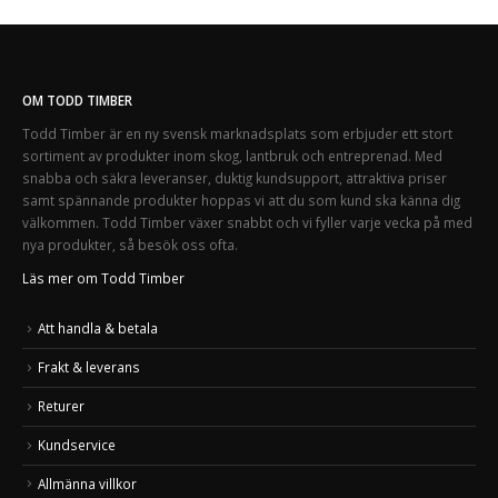
OM TODD TIMBER
Todd Timber är en ny svensk marknadsplats som erbjuder ett stort
sortiment av produkter inom skog, lantbruk och entreprenad. Med
snabba och säkra leveranser, duktig kundsupport, attraktiva priser
samt spännande produkter hoppas vi att du som kund ska känna dig
välkommen. Todd Timber växer snabbt och vi fyller varje vecka på med
nya produkter, så besök oss ofta.
Läs mer om Todd Timber
Att handla & betala
Frakt & leverans
Returer
Kundservice
Allmänna villkor