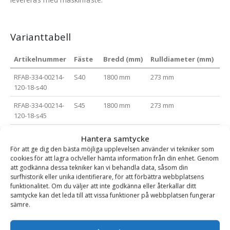
Varianttabell
Artikelnummer
Fäste
Bredd (mm)
Rulldiameter (mm)
Vi
RFAB-334-00214-
S40
1800 mm
273 mm
23
120-18-s40
RFAB-334-00214-
S45
1800 mm
273 mm
23
120-18-s45
RFAB-334-00214-
S50
1800 mm
273 mm
23
Hantera samtycke
120-18-s50
För att ge dig den bästa möjliga upplevelsen använder vi tekniker som
cookies för att lagra och/eller hämta information från din enhet. Genom
RFAB-334-00214-
S45
2100 mm
273 mm
25
att godkänna dessa tekniker kan vi behandla data, såsom din
120-21-s45
surfhistorik eller unika identifierare, för att förbättra webbplatsens
funktionalitet. Om du väljer att inte godkänna eller återkallar ditt
RFAB-334-00214-
S50
2100 mm
273 mm
25
samtycke kan det leda till att vissa funktioner på webbplatsen fungerar
120-21-s50
sämre.
RFAB-334-00214-
S60
2100 mm
273 mm
25
120-21-s60