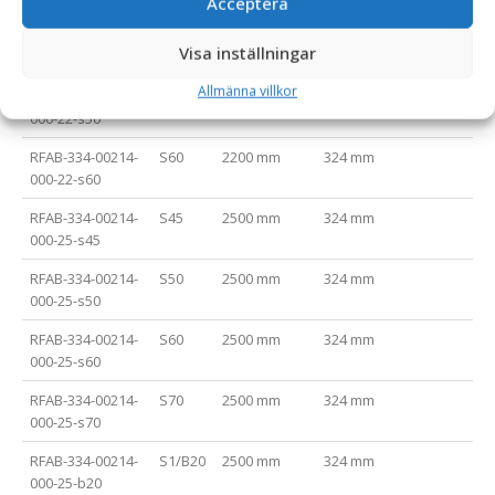
Acceptera
RFAB-334-00214-
S45
2200 mm
324 mm
37
Visa inställningar
000-22-s45
Allmänna villkor
RFAB-334-00214-
S50
2200 mm
324 mm
37
000-22-s50
RFAB-334-00214-
S60
2200 mm
324 mm
37
000-22-s60
RFAB-334-00214-
S45
2500 mm
324 mm
40
000-25-s45
RFAB-334-00214-
S50
2500 mm
324 mm
40
000-25-s50
RFAB-334-00214-
S60
2500 mm
324 mm
40
000-25-s60
RFAB-334-00214-
S70
2500 mm
324 mm
40
000-25-s70
RFAB-334-00214-
S1/B20
2500 mm
324 mm
40
000-25-b20