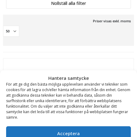
Nollställ alla filter
Priser visas exkl. moms
Hantera samtycke
För att ge dig den bästa möjliga upplevelsen använder vi tekniker som
cookies för att lagra och/eller hämta information från din enhet. Genom
Carrus Components
att godkänna dessa tekniker kan vi behandla data, såsom din
Högtippande mediumskopa för hjullastare, volym
surfhistorik eller unika identifierare, för att förbättra webbplatsens
1500-10 000 liter
funktionalitet. Om du väljer att inte godkänna eller återkallar ditt
samtycke kan det leda till att vissa funktioner på webbplatsen fungerar
Fäste:
Stora BM - Stor-Stora BM
sämre.
Volym (l):
1500 l - 10000 l
Bredd (mm):
2200 mm - 3400 mm
Acceptera
Max kapacitet (kg/m3):
1400 kg/m3