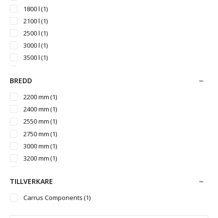
1800 l
(1)
2100 l
(1)
2500 l
(1)
3000 l
(1)
3500 l
(1)
4000 l
(1)
BREDD
5000 l
(1)
6000 l
(1)
2200 mm
(1)
7000 l
(1)
2400 mm
(1)
8000 l
(1)
2550 mm
(1)
9000 l
(1)
2750 mm
(1)
10000 l
(1)
3000 mm
(1)
3200 mm
(1)
3400 mm
(1)
TILLVERKARE
Carrus Components
(1)