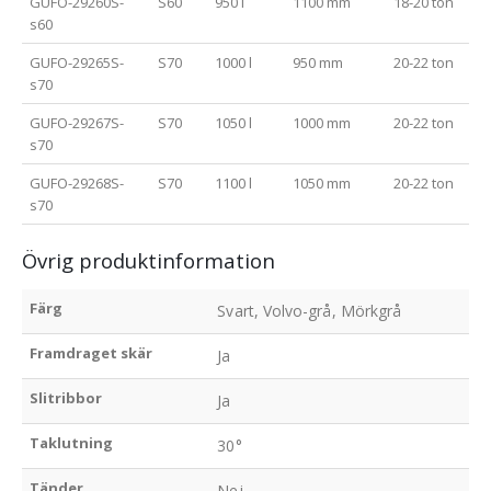
GUFO-29260S-
S60
950 l
1100 mm
18-20 ton
s60
GUFO-29265S-
S70
1000 l
950 mm
20-22 ton
s70
GUFO-29267S-
S70
1050 l
1000 mm
20-22 ton
s70
GUFO-29268S-
S70
1100 l
1050 mm
20-22 ton
s70
Övrig produktinformation
Färg
Svart, Volvo-grå, Mörkgrå
Framdraget skär
Ja
Slitribbor
Ja
Taklutning
30°
Tänder
Nej