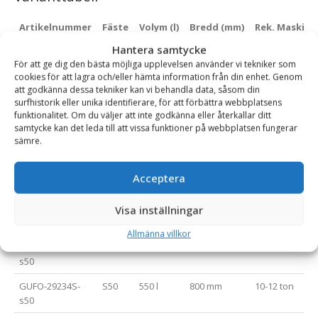
Artikelnummer
Fäste
Volym (l)
Bredd (mm)
Rek. Maskinvi
Hantera samtycke
GUFO-29215S-
S45
390 l
800 mm
8-9 ton
För att ge dig den bästa möjliga upplevelsen använder vi tekniker som
s45
cookies för att lagra och/eller hämta information från din enhet. Genom
att godkänna dessa tekniker kan vi behandla data, såsom din
GUFO-29215S-
S50
390 l
800 mm
8-9 ton
surfhistorik eller unika identifierare, för att förbättra webbplatsens
s50
funktionalitet. Om du väljer att inte godkänna eller återkallar ditt
samtycke kan det leda till att vissa funktioner på webbplatsen fungerar
GUFO-29218S-
S45
420 l
850 mm
8-10 ton
sämre.
s45
GUFO-29218S-
S50
420 l
850 mm
8-10 ton
Acceptera
s50
GUFO-29219S-
S45
450 l
900 mm
9-10 ton
Visa inställningar
s45
Allmänna villkor
GUFO-29219S-
S50
450 l
900 mm
9-10 ton
s50
GUFO-29234S-
S50
550 l
800 mm
10-12 ton
s50