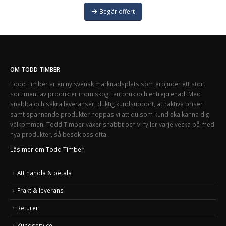
Begär offert
OM TODD TIMBER
Todd Timber är en ny svensk marknadsplats som erbjuder ett stort
sortiment av produkter inom skog, lantbruk och entreprenad. Med
snabba och säkra leveranser, duktig kundsupport, attraktiva priser
samt spännande produkter hoppas vi att du som kund ska känna dig
välkommen. Todd Timber växer snabbt och vi fyller varje vecka på med
nya produkter, så besök oss ofta.
Läs mer om Todd Timber
Att handla & betala
Frakt & leverans
Returer
Kundservice