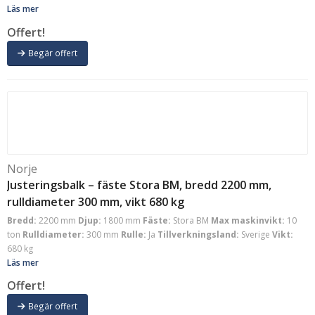
Läs mer
Offert!
Begär offert
Norje
Justeringsbalk – fäste Stora BM, bredd 2200 mm,
rulldiameter 300 mm, vikt 680 kg
Bredd:
2200 mm
Djup:
1800 mm
Fäste:
Stora BM
Max maskinvikt:
10
ton
Rulldiameter:
300 mm
Rulle:
Ja
Tillverkningsland:
Sverige
Vikt:
680 kg
Läs mer
Offert!
Begär offert