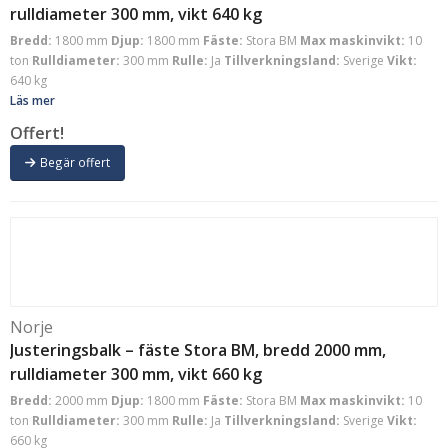
rulldiameter 300 mm, vikt 640 kg
Bredd:
1800 mm
Djup:
1800 mm
Fäste:
Stora BM
Max maskinvikt:
10
ton
Rulldiameter:
300 mm
Rulle:
Ja
Tillverkningsland:
Sverige
Vikt:
640 kg
Läs mer
Offert!
Begär offert
Norje
Justeringsbalk – fäste Stora BM, bredd 2000 mm,
rulldiameter 300 mm, vikt 660 kg
Bredd:
2000 mm
Djup:
1800 mm
Fäste:
Stora BM
Max maskinvikt:
10
ton
Rulldiameter:
300 mm
Rulle:
Ja
Tillverkningsland:
Sverige
Vikt:
660 kg