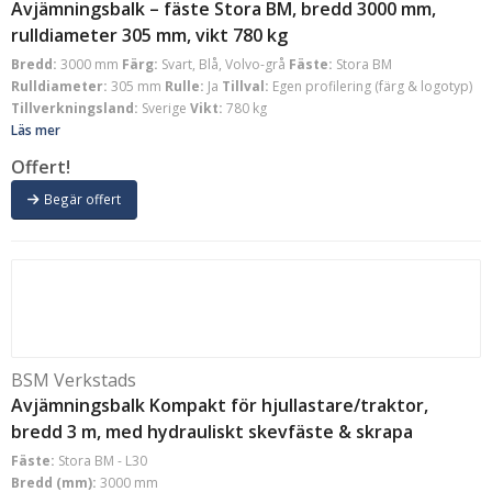
Avjämningsbalk – fäste Stora BM, bredd 3000 mm,
rulldiameter 305 mm, vikt 780 kg
Bredd:
3000 mm
Färg:
Svart, Blå, Volvo-grå
Fäste:
Stora BM
Rulldiameter:
305 mm
Rulle:
Ja
Tillval:
Egen profilering (färg & logotyp)
Tillverkningsland:
Sverige
Vikt:
780 kg
Läs mer
Offert!
Begär offert
BSM Verkstads
Avjämningsbalk Kompakt för hjullastare/traktor,
bredd 3 m, med hydrauliskt skevfäste & skrapa
Fäste:
Stora BM - L30
Bredd (mm):
3000 mm