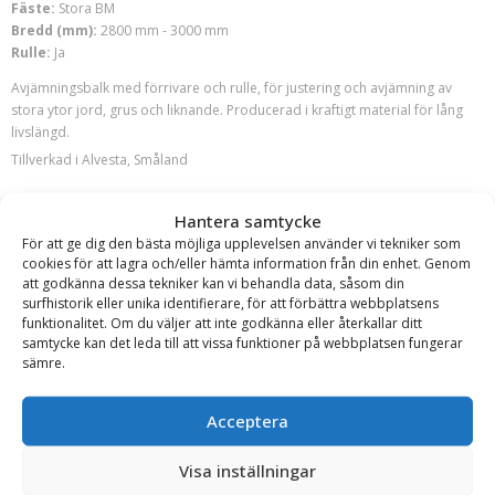
Fäste:
Stora BM
Bredd (mm):
2800 mm - 3000 mm
Rulle:
Ja
Avjämningsbalk med förrivare och rulle, för justering och avjämning av
stora ytor jord, grus och liknande. Producerad i kraftigt material för lång
livslängd.
Tillverkad i Alvesta, Småland
Läs mer
Hantera samtycke
Offert!
För att ge dig den bästa möjliga upplevelsen använder vi tekniker som
cookies för att lagra och/eller hämta information från din enhet. Genom
Begär offert
att godkänna dessa tekniker kan vi behandla data, såsom din
surfhistorik eller unika identifierare, för att förbättra webbplatsens
funktionalitet. Om du väljer att inte godkänna eller återkallar ditt
samtycke kan det leda till att vissa funktioner på webbplatsen fungerar
sämre.
Acceptera
BSM Verkstads
Visa inställningar
Avjämningsbalk med skrapa för hjullastare, bredd 3,6m