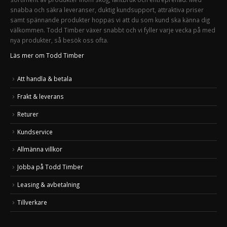
snabba och säkra leveranser, duktig kundsupport, attraktiva priser
samt spännande produkter hoppas vi att du som kund ska känna dig
välkommen. Todd Timber växer snabbt och vi fyller varje vecka på med
nya produkter, så besök oss ofta.
Läs mer om Todd Timber
Att handla & betala
Frakt & leverans
Returer
Kundservice
Allmänna villkor
Jobba på Todd Timber
Leasing & avbetalning
Tillverkare