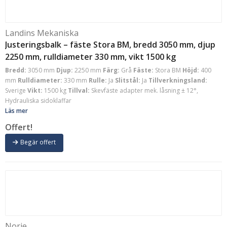
Landins Mekaniska
Justeringsbalk – fäste Stora BM, bredd 3050 mm, djup
2250 mm, rulldiameter 330 mm, vikt 1500 kg
Bredd:
3050 mm
Djup:
2250 mm
Färg:
Grå
Fäste:
Stora BM
Höjd:
400
mm
Rulldiameter:
330 mm
Rulle:
Ja
Slitstål:
Ja
Tillverkningsland:
Sverige
Vikt:
1500 kg
Tillval:
Skevfäste adapter mek. låsning ± 12°,
Hydrauliska sidoklaffar
Läs mer
Offert!
Begär offert
Norje