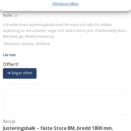
Allmänna villkor
Fäste:
Stora BM
Bredd (mm):
3600 mm
Rulle:
Ja
3,6 meter bred avjämningsbalk med förrivare och rulle för effektiv
avjämning av stora planer, vägar och andra större ytor. Dubbelsidigt Stora
BM-fäste ger flexibel hantering.
Tillverkad i Alvesta, Småland
Läs mer
Offert!
Begär offert
Norje
Justeringsbalk – fäste Stora BM, bredd 1800 mm,