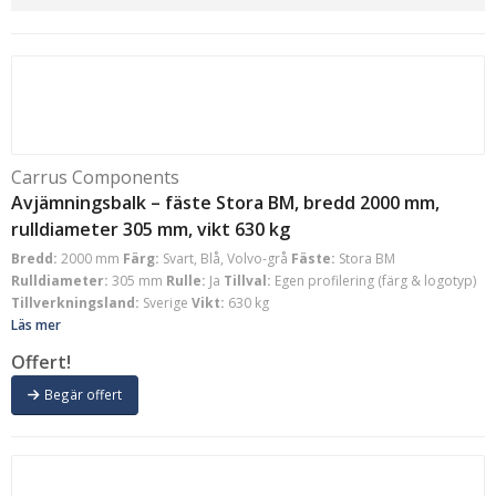
Carrus Components
Avjämningsbalk – fäste Stora BM, bredd 2000 mm,
rulldiameter 305 mm, vikt 630 kg
Bredd:
2000 mm
Färg:
Svart, Blå, Volvo-grå
Fäste:
Stora BM
Rulldiameter:
305 mm
Rulle:
Ja
Tillval:
Egen profilering (färg & logotyp)
Tillverkningsland:
Sverige
Vikt:
630 kg
Läs mer
Offert!
Begär offert