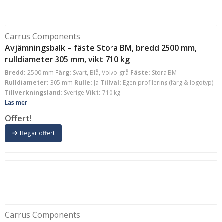
Carrus Components
Avjämningsbalk – fäste Stora BM, bredd 2500 mm,
rulldiameter 305 mm, vikt 710 kg
Bredd:
2500 mm
Färg:
Svart, Blå, Volvo-grå
Fäste:
Stora BM
Rulldiameter:
305 mm
Rulle:
Ja
Tillval:
Egen profilering (färg & logotyp)
Tillverkningsland:
Sverige
Vikt:
710 kg
Läs mer
Offert!
Begär offert
Carrus Components