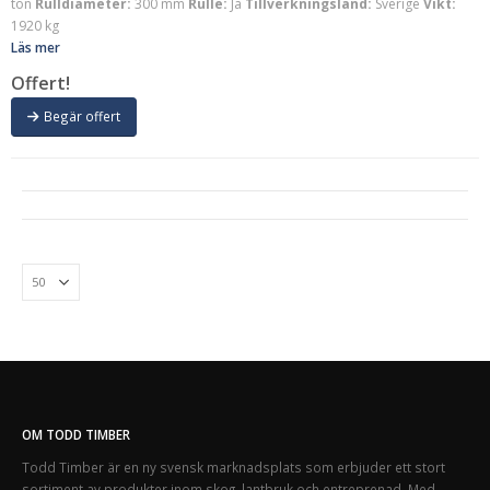
ton
Rulldiameter:
300 mm
Rulle:
Ja
Tillverkningsland:
Sverige
Vikt:
1920 kg
Läs mer
Offert!
Begär offert
OM TODD TIMBER
Todd Timber är en ny svensk marknadsplats som erbjuder ett stort
sortiment av produkter inom skog, lantbruk och entreprenad. Med