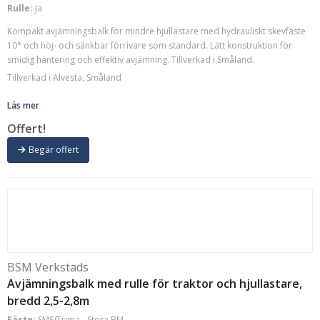
Rulle:
Ja
Kompakt avjämningsbalk för mindre hjullastare med hydrauliskt skevfäste
10° och höj- och sänkbar förrivare som standard. Lätt konstruktion för
smidig hantering och effektiv avjämning. Tillverkad i Småland.
Tillverkad i Alvesta, Småland
Läs mer
Offert!
Begär offert
BSM Verkstads
Avjämningsbalk med rulle för traktor och hjullastare,
bredd 2,5-2,8m
Fäste:
SMS/Trima - Stora BM