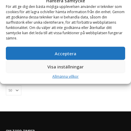
Hantera samtycke
Arbetshöjd:
890 mm
Bredd:
1030 mm
Drift:
Eldriven
Elanslutning:
3-
För att ge dig den bästa möjliga upplevelsen använder vi tekniker som
fas
Höjd:
2090 mm
Klingdiameter:
700 mm
Längd:
2330 mm
cookies för att lagra och/eller hämta information från din enhet. Genom
Motoreffekt:
4 kW (5.5 hk)
Rullbord längd:
2000 mm
att godkänna dessa tekniker kan vi behandla data, såsom din
Tillverkningsland:
Sverige
Vikt:
155 kg
surfhistorik eller unika identifierare, för att förbättra webbplatsens
funktionalitet. Om du väljer att inte godkänna eller återkallar ditt
Läs mer
samtycke kan det leda till att vissa funktioner på webbplatsen fungerar
Offert!
sämre.
Begär offert
Acceptera
Visa inställningar
Allmänna villkor