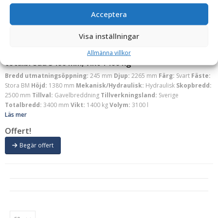
Acceptera
Visa inställningar
Redskaparna
Stödkantläggare – fäste Stora BM, volym 3100 liter,
Allmänna villkor
totalbredd 3400 mm, vikt 1400 kg
Bredd utmatningsöppning:
245 mm
Djup:
2265 mm
Färg:
Svart
Fäste:
Stora BM
Höjd:
1380 mm
Mekanisk/Hydraulisk:
Hydraulisk
Skopbredd:
2500 mm
Tillval:
Gavelbreddning
Tillverkningsland:
Sverige
Totalbredd:
3400 mm
Vikt:
1400 kg
Volym:
3100 l
Läs mer
Offert!
Begär offert