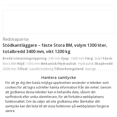
Redskaparna
Stödkantläggare – fäste Stora BM, volym 1300 liter,
totalbredd 3400 mm, vikt 1200 kg
Bredd utmatningsöppning:
245 mm
Djup:
1600 mm
Färg:
Svart
Fäste:
Stora BM
Höjd:
1350 mm
Mekanisk/Hydraulisk:
Hydraulisk
Skopbredd:
2500 mm
Tillval:
Gavelbreddning
Tillverkningsland:
Sverige
Totalbredd:
3400 mm
Vikt:
1200 kg
Volym:
1300 l
Hantera samtycke
Läs mer
För att ge dig den bästa möjliga upplevelsen använder vi tekniker som
Offert!
cookies för att lagra och/eller hämta information från din enhet. Genom
att godkänna dessa tekniker kan vi behandla data, såsom din
Begär offert
surfhistorik eller unika identifierare, för att förbättra webbplatsens
funktionalitet. Om du väljer att inte godkänna eller återkallar ditt
samtycke kan det leda till att vissa funktioner på webbplatsen fungerar
sämre.