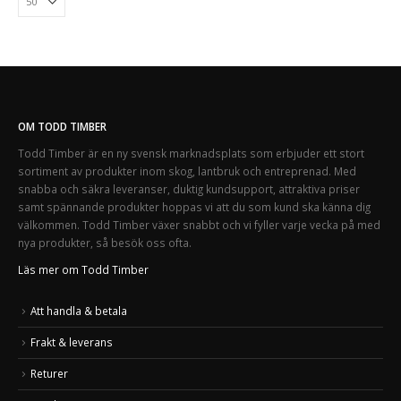
OM TODD TIMBER
Todd Timber är en ny svensk marknadsplats som erbjuder ett stort
sortiment av produkter inom skog, lantbruk och entreprenad. Med
snabba och säkra leveranser, duktig kundsupport, attraktiva priser
samt spännande produkter hoppas vi att du som kund ska känna dig
välkommen. Todd Timber växer snabbt och vi fyller varje vecka på med
nya produkter, så besök oss ofta.
Läs mer om Todd Timber
Att handla & betala
Frakt & leverans
Returer