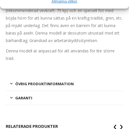
Allmänna villkor
Trädfällriktaren är utrustad med säkerhetsvev
(rekommenderad vevkraft: 75 kp) och en speciell fot med
böjda hörn för att kunna sättas på en kraftig trädbit, gren, etc.
på mjukt underlag. Det finns även en bärrem för att kunna
bäras på axeln. Denna modell är dessutom utrustad med ett
bärhandtag. Granskad av arbetarskyddsstyrelsen.
Denna modell är anpassad för att användas för lite större
träd.
ÖVRIG PRODUKTINFORMATION
GARANTI
‹
›
RELATERADE PRODUKTER