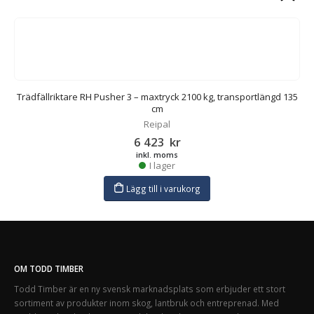
35
Trädfällriktare RH Pusher 3 – maxtryck 2100 kg, transportlängd 135
T
cm
Reipal
6 423
kr
inkl. moms
I lager
Lägg till i varukorg
OM TODD TIMBER
Todd Timber är en ny svensk marknadsplats som erbjuder ett stort
sortiment av produkter inom skog, lantbruk och entreprenad. Med