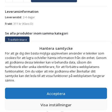
Leveransinformation
Leveranstid:
2-4 dagar
Frakt:
311
kr
(Klass D)
Se alla produkter inom samma kategori
Trädfällriktare
Hantera samtycke
För att ge dig den bästa möjliga upplevelsen använder vi tekniker som
cookies för att lagra och/eller hämta information från din enhet. Genom
BESKRIVNING
att godkänna dessa tekniker kan vi behandla data, såsom din
surfhistorik eller unika identifierare, för att förbättra webbplatsens
funktionalitet. Om du väljer att inte godkänna eller återkallar ditt
samtycke kan det leda till att vissa funktioner på webbplatsen fungerar
Trädfällriktare RH Pusher 4 – maxtryck 2550 kg,
sämre.
transportlängd 135 cm
Trädfällriktaren är ett oumbärligt verktyg för säker fällning av
Acceptera
träd längs vägar, kraftledningar och intill hus samt vid riktad
Visa inställningar
fällning av stora träd.