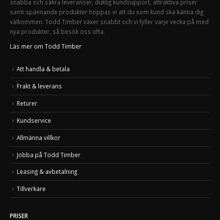
snabba och säkra leveranser, duktig kundsupport, attraktiva priser
samt spännande produkter hoppas vi att du som kund ska känna dig
välkommen. Todd Timber växer snabbt och vi fyller varje vecka på med
nya produkter, så besök oss ofta.
Läs mer om Todd Timber
Att handla & betala
Frakt & leverans
Returer
Kundservice
Allmänna villkor
Jobba på Todd Timber
Leasing & avbetalning
Tillverkare
PRISER