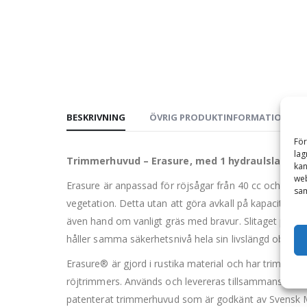
BESKRIVNING
ÖVRIG PRODUKTINFORMATION
För
lag
Trimmerhuvud – Erasure, med 1 hydraulslang, f
kan
web
Erasure är anpassad för röjsågar från 40 cc och uppå
sam
vegetation. Detta utan att göra avkall på kapaciteten 
även hand om vanligt gräs med bravur. Slitaget på den 
håller samma säkerhetsnivå hela sin livslängd oberoe
Erasure® är gjord i rustika material och har trimmerhuv
röjtrimmers. Används och levereras tillsammans med
patenterat trimmerhuvud som är godkänt av Svensk Ma