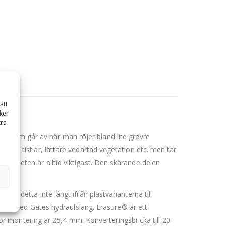
att
ker
0 mm
tra
or som går av när man röjer bland lite grövre
slor, tistlar, lättare vedartad vegetation etc. men tar
äkerheten är alltid viktigast. Den skärande delen
ots detta inte långt ifrån plastvarianterna till
ans med Gates hydraulslang. Erasure® är ett
 montering är 25,4 mm. Konverteringsbricka till 20