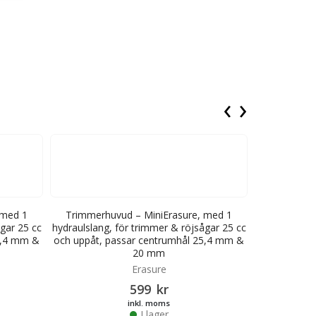
‹
›
 med 1
Trimmerhuvud – MiniErasure, med 1
Trimmerhu
gar 25 cc
hydraulslang, för trimmer & röjsågar 25 cc
hydraulslang
5,4 mm &
och uppåt, passar centrumhål 25,4 mm &
och uppåt, 
20 mm
Erasure
599
kr
inkl. moms
I lager