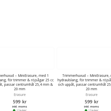
erhuvud – MiniErasure, med 1
Trimmerhuvud – MiniErasure,
lang, för trimmer & röjsågar 25 cc
hydraulslang, för trimmer & röjså
åt, passar centrumhål 25,4 mm &
och uppåt, passar centrumhål 2
20 mm
20 mm
Erasure
Erasure
599
kr
599
kr
inkl. moms
inkl. moms
I lager
I lager