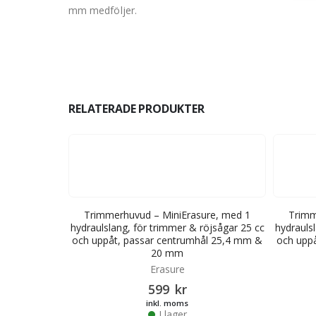
mm medföljer.
RELATERADE PRODUKTER
ure, med 1
Trimmerhuvud – MiniErasure, med 1
Trimm
öjsågar 25 cc
hydraulslang, för trimmer & röjsågar 25 cc
hydrauls
ål 25,4 mm &
och uppåt, passar centrumhål 25,4 mm &
och upp
20 mm
Erasure
599
kr
inkl. moms
I lager