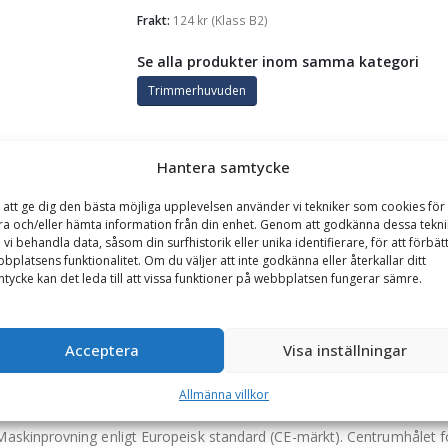
Frakt:
124
kr
(Klass B2)
Se alla produkter inom samma kategori
Trimmerhuvuden
Hantera samtycke
GARANTI
TILLBEHÖR
 att ge dig den bästa möjliga upplevelsen använder vi tekniker som cookies för 
ra och/eller hämta information från din enhet. Genom att godkänna dessa tekni
ör röjsågar 40 cc och uppåt, passar centrumhål 25,4 mm & 2
 vi behandla data, såsom din surfhistorik eller unika identifierare, för att förbät
bplatsens funktionalitet. Om du väljer att inte godkänna eller återkallar ditt
t och är ett trimmerhuvud som äntligen löser problemet med nylonlin
tycke kan det leda till att vissa funktioner på webbplatsen fungerar sämre.
eller säkerheten. Erasure avverkar hallonsnår utan problem, liksom näs
skärande delen är lågt, kör flera röjsågstankar på en skärande del. S
nde av hur länge du som användare väljer att köra den.
Acceptera
Visa inställningar
ud i aluminium, och stålarmering i den skärande delen. Vikten ligger tr
Allmänna villkor
 en 29 cm Gates 1/4″ hydraulslang. OBS enbart CE-godkänd tillsamm
skinprovning enligt Europeisk standard (CE-märkt). Centrumhålet för