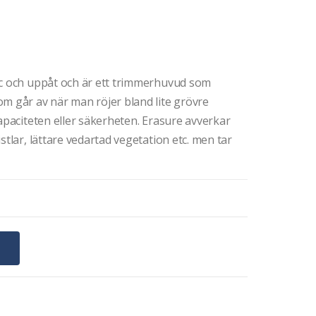
cc och uppåt och är ett trimmerhuvud som
m går av när man röjer bland lite grövre
kapaciteten eller säkerheten. Erasure avverkar
stlar, lättare vedartad vegetation etc. men tar
G