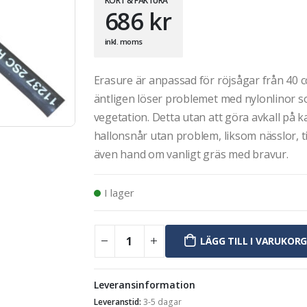
KORT & FAKTURA
686
kr
inkl. moms
Erasure är anpassad för röjsågar från 40 
äntligen löser problemet med nylonlinor so
vegetation. Detta utan att göra avkall på 
hallonsnår utan problem, liksom nässlor, ti
även hand om vanligt gräs med bravur.
I lager
LÄGG TILL I VARUKOR
Leveransinformation
Leveranstid:
3-5 dagar