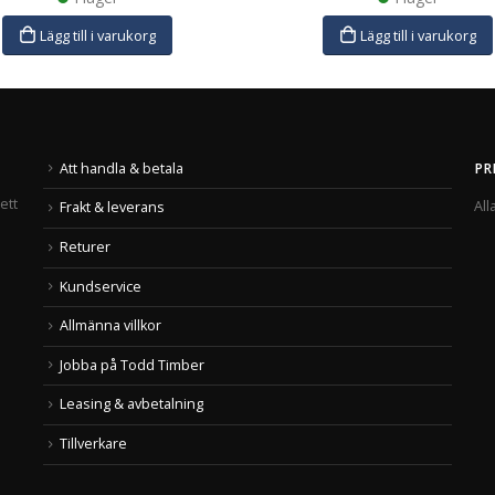
Lägg till i varukorg
Lägg till i varukorg
Att handla & betala
PR
ett
All
Frakt & leverans
Returer
Kundservice
Allmänna villkor
Jobba på Todd Timber
Leasing & avbetalning
Tillverkare