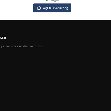
Lägg till i varukorg
ISER
a priser visas exklusive moms.