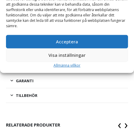
att godkänna dessa tekniker kan vi behandla data, såsom din
surfhistorik eller unika identifierare, för att förbättra webbplatsens
Rundfil – 12-pack, 5,5 mm rundfilar för filning av
funktionalitet. Om du väljer att inte godkänna eller återkallar ditt
samtycke kan det leda till att vissa funktioner på webbplatsen fungerar
röjsågsklingor
sämre.
Kartongen innehåller 12 stycken 5,5 mm rundfilar från Pferd.
Rundfilarna är avsedda för filning av röjsågsklingor.
Acceptera
Visa inställningar
Allmänna villkor
ÖVRIG PRODUKTINFORMATION
GARANTI
TILLBEHÖR
‹
›
RELATERADE PRODUKTER