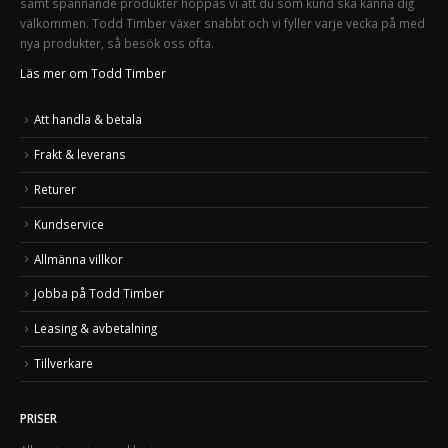
samt spännande produkter hoppas vi att du som kund ska känna dig
välkommen. Todd Timber växer snabbt och vi fyller varje vecka på med
nya produkter, så besök oss ofta.
Läs mer om Todd Timber
Att handla & betala
Frakt & leverans
Returer
Kundservice
Allmänna villkor
Jobba på Todd Timber
Leasing & avbetalning
Tillverkare
PRISER