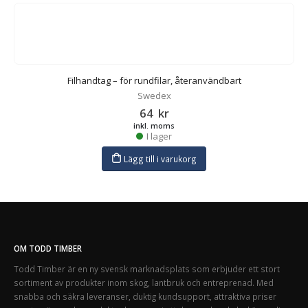
r
Filhandtag – för rundfilar, återanvändbart
Swedex
64
kr
inkl. moms
I lager
Lägg till i varukorg
OM TODD TIMBER
Todd Timber är en ny svensk marknadsplats som erbjuder ett stort
sortiment av produkter inom skog, lantbruk och entreprenad. Med
snabba och säkra leveranser, duktig kundsupport, attraktiva priser