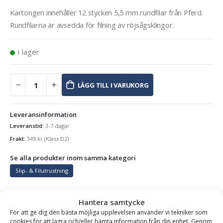
Kartongen innehåller 12 stycken 5,5 mm rundfilar från Pferd.
Rundfilarna är avsedda för filning av röjsågsklingor.
I lager
LÄGG TILL I VARUKORG
Leveransinformation
Leveranstid:
3-7 dagar
Frakt:
349
kr
(Klass D2)
Se alla produkter inom samma kategori
Slip- & Filutrustning
Hantera samtycke
BESKRIVNING
För att ge dig den bästa möjliga upplevelsen använder vi tekniker som
cookies för att lagra och/eller hämta information från din enhet. Genom