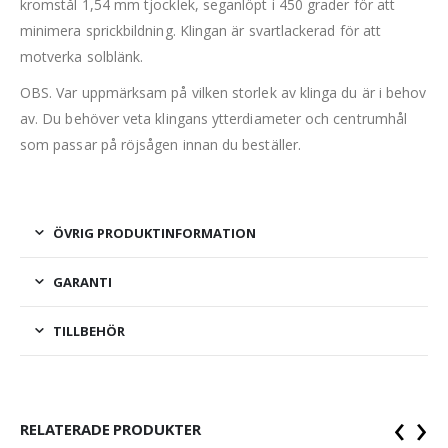
kromstål 1,54 mm tjocklek, seganlöpt i 450 grader för att
minimera sprickbildning. Klingan är svartlackerad för att
motverka solblänk.
OBS. Var uppmärksam på vilken storlek av klinga du är i behov
av. Du behöver veta klingans ytterdiameter och centrumhål
som passar på röjsågen innan du beställer.
ÖVRIG PRODUKTINFORMATION
GARANTI
TILLBEHÖR
‹
›
RELATERADE PRODUKTER