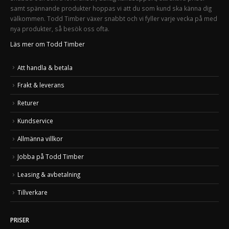
samt spännande produkter hoppas vi att du som kund ska känna dig
välkommen. Todd Timber växer snabbt och vi fyller varje vecka på med
nya produkter, så besök oss ofta.
Läs mer om Todd Timber
Att handla & betala
Frakt & leverans
Returer
Kundservice
Allmänna villkor
Jobba på Todd Timber
Leasing & avbetalning
Tillverkare
PRISER