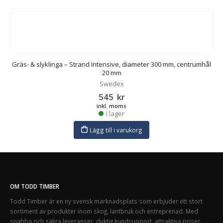
m
Gräs- & slyklinga – Strand Intensive, diameter 300 mm, centrumhål
20 mm
Swedex
545
kr
inkl. moms
I lager
Lägg till i varukorg
OM TODD TIMBER
Todd Timber är en ny svensk marknadsplats som erbjuder ett stort
sortiment av produkter inom skog, lantbruk och entreprenad. Med
snabba och säkra leveranser, duktig kundsupport, attraktiva priser