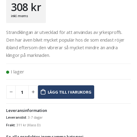
308
kr
inkl. moms
Strandklingan är utvecklad för att användas av yrkesproffs.
Den har även blivit mycket populär hos de som endast röjer
ibland eftersom den vibrerar så mycket mindre än andra
klingor på marknaden.
I lager
LÄGG TILL I VARUKORG
Leveransinformation
Leveranstid:
3-7 dagar
Frakt:
311
kr
(Klass D)
Se alla produkter inom samma kategori