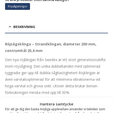
Röjsågsklingor
BESKRIVNING
Röjsågsklinga – Strandklingan, diameter 200 mm,
centrumhål 25,4 mm
Den nya röjklingan från Swedex är ett stort generationsskifte
inom röjsågning. Den unika dubbeltanden med optimerad
ryggradie ger upp till dubbla såghastigheten! Röjklingan är
även varvtalsoptimerad för att minimera vibrationerna vid
höga varvtal och grova snitt. Utöver detta brukar bensin-
förbrukningen minska med upp till 30%.
Den nya dubbeltanden hjälper till så att klingan inte kilar fast.
Hantera samtycke
Den nyutvecklade designen på ryggradien ger en konstant
För att ge dig den bästa möjliga upplevelsen använder vi tekniker som