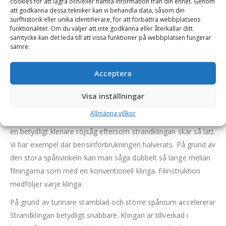
cookies för att lagra och/eller hämta information från din enhet. Genom
toppsläppning samtidigt som den fungerar som
att godkänna dessa tekniker kan vi behandla data, såsom din
spånbegränsare. Spånans tjocklek kan aldrig bli större än 1,8
surfhistorik eller unika identifierare, för att förbättra webbplatsens
funktionalitet. Om du väljer att inte godkänna eller återkallar ditt
mm.
samtycke kan det leda till att vissa funktioner på webbplatsen fungerar
sämre.
Strandklingan är designad för effektiv avverkning.
Strandklingan är varvtalsoptimerad för kontinuerlig
Acceptera
användning i höga varvtal. Den förblir stabil i varvtal upp till 12
000 rpm med minimerad vibration.
Visa inställningar
Strandklingan minskar bensinförbrukningen med upp till 30%
Allmänna villkor
jämfört med en vanlig klinga. Dessutom så kan man använda
en betydligt klenare röjsåg eftersom strandklingan skär så lätt.
Vi har exempel där bensinförbrukningen halverats. På grund av
den stora spånvinkeln kan man såga dubbelt så länge mellan
filningarna som med en konventionell klinga. Filinstruktion
medföljer varje klinga.
På grund av tunnare stamblad och större spånrum accelererar
Strandklingan betydligt snabbare. Klingan är tillverkad i