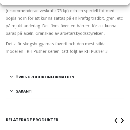
Trädfällriktaren är utrustad med säkerhetsvev
(rekommenderad vevkraft: 75 kp) och en speciell fot med
böjda hörn för att kunna sättas på en kraftig trädbit, gren, etc.
på mjukt underlag. Det finns även en bärrem för att kunna
bäras på axeln. Granskad av arbetarskyddsstyrelsen.
Detta är skogshuggarnas favorit och den mest sålda
modellen i RH Pusher-serien, tätt följt av RH Pusher 3.
ÖVRIG PRODUKTINFORMATION
GARANTI
‹
›
RELATERADE PRODUKTER