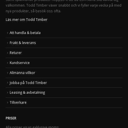
välkommen. Todd Timber växer snabbt och vi fyller varje vecka på med
nya produkter, så besök oss ofta.
Läs mer om Todd Timber
Att handla & betala
Frakt & leverans
Returer
Kundservice
Allmänna villkor
Jobba på Todd Timber
Leasing & avbetalning
Tillverkare
PRISER
Alla priser visas exklusive moms.