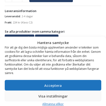
Leveransinformation
Leveranstid:
2-4 dagar
Frakt:
224
kr
(Klass C2)
Se alla produkter inom samma kategori
Populärt skogsvård
Trädfällriktare
Hantera samtycke
För att ge dig den bästa möjliga upplevelsen använder vi tekniker som
cookies för att lagra och/eller hämta information från din enhet. Genom
att godkänna dessa tekniker kan vi behandla data, såsom din
BESKRIVNING
surfhistorik eller unika identifierare, för att förbättra webbplatsens
funktionalitet. Om du väljer att inte godkänna eller återkallar ditt
samtycke kan det leda till att vissa funktioner på webbplatsen fungerar
Trädfällriktare RH Pusher 2 – maxtryck 1800 kg,
sämre.
transportlängd 135 cm
Acceptera
Trädfällriktaren är ett oumbärligt verktyg för säker fällning av
träd längs vägar, kraftledningar och intill hus samt vid riktad
Visa inställningar
fällning av stora träd.
Allmänna villkor