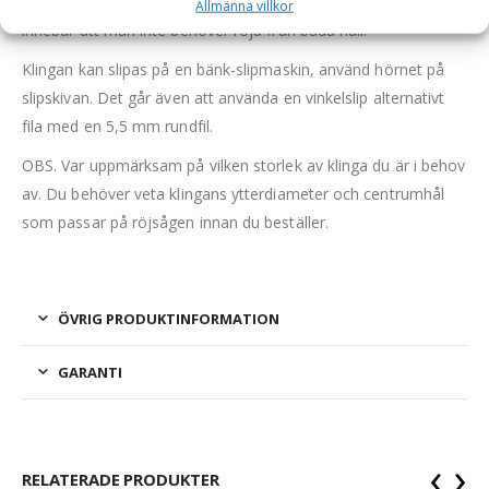
som lutar upp till 45° från sågriktningen skärs lätt av, vilket
Allmänna villkor
innebär att man inte behöver röja från båda håll.
Klingan kan slipas på en bänk-slipmaskin, använd hörnet på
slipskivan. Det går även att använda en vinkelslip alternativt
fila med en 5,5 mm rundfil.
OBS. Var uppmärksam på vilken storlek av klinga du är i behov
av. Du behöver veta klingans ytterdiameter och centrumhål
som passar på röjsågen innan du beställer.
ÖVRIG PRODUKTINFORMATION
GARANTI
‹
›
RELATERADE PRODUKTER