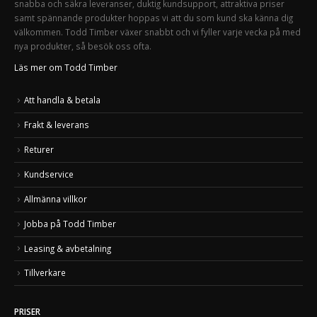
snabba och säkra leveranser, duktig kundsupport, attraktiva priser
samt spännande produkter hoppas vi att du som kund ska känna dig
välkommen. Todd Timber växer snabbt och vi fyller varje vecka på med
nya produkter, så besök oss ofta.
Läs mer om Todd Timber
Att handla & betala
Frakt & leverans
Returer
Kundservice
Allmänna villkor
Jobba på Todd Timber
Leasing & avbetalning
Tillverkare
PRISER