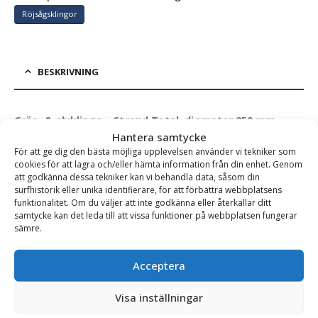
Röjsågsklingor
BESKRIVNING
Gräs- & slyklinga – Strand Total, diameter 250 mm,
Hantera samtycke
centrumhål 25,4 mm
För att ge dig den bästa möjliga upplevelsen använder vi tekniker som
Strand-TOTAL är en ny klinga för gräs, sly och stammar upp
cookies för att lagra och/eller hämta information från din enhet. Genom
att godkänna dessa tekniker kan vi behandla data, såsom din
till 50 mm. Stammar över 50 mm kan skäras, men tar då
surfhistorik eller unika identifierare, för att förbättra webbplatsens
längre tid att avverka. Total-klingan är vändbar och
funktionalitet. Om du väljer att inte godkänna eller återkallar ditt
samtycke kan det leda till att vissa funktioner på webbplatsen fungerar
“brödknivseggad”. Fasen är riktad mot marken, vilket skyddar
sämre.
eggen vid stensågning. Därmed är klingan i viss mån
självskärpande.
Acceptera
Strand-TOTAL skär istället för att hugga av materialet. Klingan
Visa inställningar
är därför skonsam för både användare och vinkelväxel. Sly