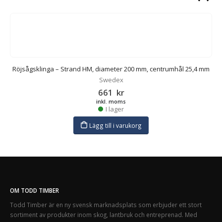
m
Röjsågsklinga – Strand HM, diameter 200 mm, centrumhål 25,4 mm
Swedex
661
kr
inkl. moms
I lager
Lägg till i varukorg
OM TODD TIMBER
Todd Timber är en ny svensk marknadsplats som erbjuder ett stort
sortiment av produkter inom skog, lantbruk och entreprenad. Med