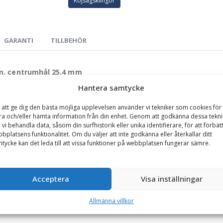
Röjsågsklingor
GARANTI
TILLBEHÖR
mm, centrumhål 25,4 mm
Hantera samtycke
onsskifte inom röjsågning. Den unika dubbeltanden med optimerad rygg
rna vid höga varvtal och grova snitt. Utöver detta brukar bensin- fö
 att ge dig den bästa möjliga upplevelsen använder vi tekniker som cookies för 
ra och/eller hämta information från din enhet. Genom att godkänna dessa tekni
 kilar fast. Den nyutvecklade designen på ryggradien ger en konstant
 vi behandla data, såsom din surfhistorik eller unika identifierare, för att förbät
e än 1,8 mm.
bplatsens funktionalitet. Om du väljer att inte godkänna eller återkallar ditt
tycke kan det leda till att vissa funktioner på webbplatsen fungerar sämre.
ndklingan är varvtalsoptimerad för kontinuerlig användning i höga varvt
Acceptera
Visa inställningar
ill 30% jämfört med en vanlig klinga. Dessutom så kan man använda e
 halverats. På grund av den stora spånvinkeln kan man såga dubbelt s
Allmänna villkor