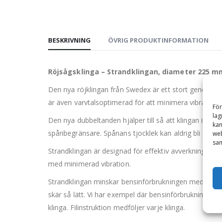
BESKRIVNING
ÖVRIG PRODUKTINFORMATION
Röjsågsklinga – Strandklingan, diameter 225 
Den nya röjklingan från Swedex är ett stort generati
är även varvtalsoptimerad för att minimera vibratione
För
lag
Den nya dubbeltanden hjälper till så att klingan inte
kan
spånbegränsare. Spånans tjocklek kan aldrig bli störr
web
sam
Strandklingan är designad för effektiv avverkning. Stra
med minimerad vibration.
Strandklingan minskar bensinförbrukningen med upp t
skär så lätt. Vi har exempel där bensinförbrukningen
klinga. Filinstruktion medföljer varje klinga.