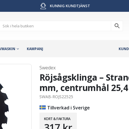
KUNNIG KUNDTJÄNST
VMASKIN
KAMPANJ
KUND
Swedex
Röjsågsklinga – Stra
mm, centrumhål 25,
SWAB-ROJS22525
Tillverkad i Sverige
KORT & FAKTURA
317
kr