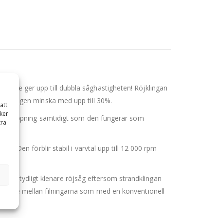
radie ger upp till dubbla såghastigheten! Röjklingan
rbrukningen minska med upp till 30%.
att
ker
 toppsläppning samtidigt som den fungerar som
tra
al. Den förblir stabil i varvtal upp till 12 000 rpm
n betydligt klenare röjsåg eftersom strandklingan
å länge mellan filningarna som med en konventionell