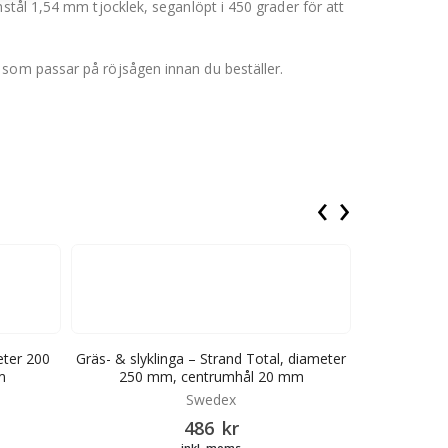
stål 1,54 mm tjocklek, seganlöpt i 450 grader för att
 som passar på röjsågen innan du beställer.
‹
›
eter 200
Gräs- & slyklinga – Strand Total, diameter
Röjsågsklin
m
250 mm, centrumhål 20 mm
mm,
Swedex
486
kr
inkl. moms