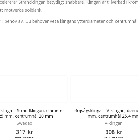
ererar Strandklingan betydligt snabbare. Klingan är tillverkad i krom
att motverka solblänk.
r i behov av. Du behöver veta klingans ytterdiameter och centrumhål
klinga – Strandklingan, diameter
Röjsågsklinga – V-klingan, diam
25 mm, centrumhål 20 mm
mm, centrumhål 25,4 m
Swedex
V-klingan
317
kr
308
kr
inkl. moms
inkl. moms