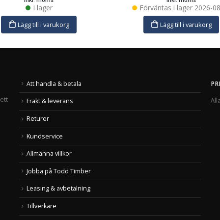
I lager
Förväntas i lager
2026-08
Lägg till i varukorg
Lägg till i varukorg
Att handla & betala
PR
ett
All
Frakt & leverans
Returer
Kundservice
Allmänna villkor
Jobba på Todd Timber
Leasing & avbetalning
Tillverkare