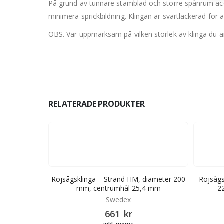
På grund av tunnare stamblad och större spånrum accel
minimera sprickbildning. Klingan är svartlackerad för 
OBS. Var uppmärksam på vilken storlek av klinga du ä
RELATERADE PRODUKTER
an, diameter
Röjsågsklinga – Strand HM, diameter 200
Röjsågs
 20 mm
mm, centrumhål 25,4 mm
2
Swedex
661
kr
inkl. moms