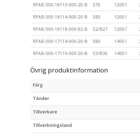
RFAB-500-16113-000-20-B
S70
1200 l
RFAB-500-16114-000-20-B
S80
1200 l
RFAB-500-16118-000-92-B
S2/B27
1200 l
RFAB-500-17114-000-20-B
S80
1400 l
RFAB-500-17119-000-20-B
S3/B30
1400 l
Övrig produktinformation
Färg
Tänder
Tillverkare
Tillverkningsland