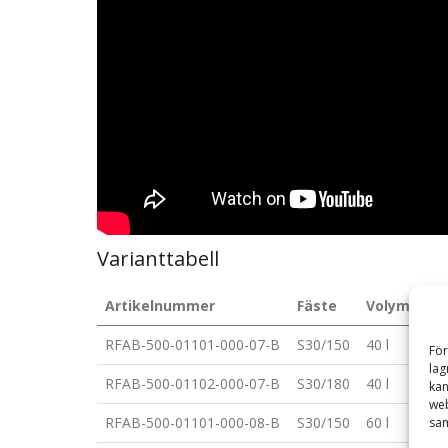
Varianttabell
Artikelnummer
Fäste
Volym (l)
RFAB-500-01101-000-07-B
S30/150
40 l
För
lag
RFAB-500-01102-000-07-B
S30/180
40 l
kan
web
RFAB-500-01101-000-08-B
S30/150
60 l
sam