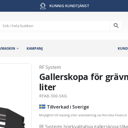
KUNNIG KUNDTJÄNST
VMASKIN
KAMPANJ
KUND
RF System
Gallerskopa för gräv
liter
RFAB-500-SKG
Tillverkad i Sverige
Möjlighet till leasing eller avbetalning via Nordea Finance.
RF Systems högkvalitativa gallerskopa tillv