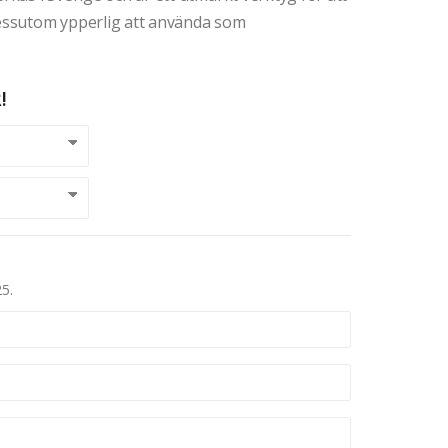
essutom ypperlig att använda som
!
25.