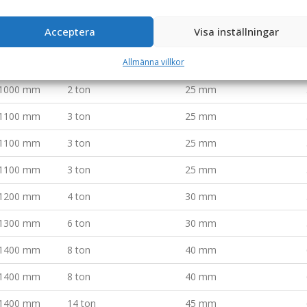
800 mm
1 ton
25 mm
Acceptera
Visa inställningar
1000 mm
2 ton
25 mm
Allmänna villkor
1000 mm
2 ton
25 mm
1000 mm
2 ton
25 mm
1100 mm
3 ton
25 mm
1100 mm
3 ton
25 mm
1100 mm
3 ton
25 mm
1200 mm
4 ton
30 mm
1300 mm
6 ton
30 mm
1400 mm
8 ton
40 mm
1400 mm
8 ton
40 mm
1400 mm
14 ton
45 mm