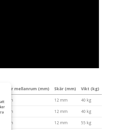
Ribbor mellanrum (mm)
Skär (mm)
Vikt (kg)
50 mm
12 mm
40 kg
att
ker
50 mm
12 mm
40 kg
tra
50 mm
12 mm
55 kg