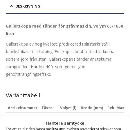
BESKRIVNING
Gallerskopa med tänder för grävmaskin, volym 65-1650
liter
Gallerskopa av hög kvalitet, producerad i slitstarkt stål i
fabrikslokaler i Lidköping. En skopa för att effektivt kunna
sortera jord från sten. Gallerskopans tänder är utskurna
kamprofiler i Hardox 400, som ger en god
genomträngningseffekt.
Varianttabell
Artikelnummer
Fäste
Volym (l)
Bredd (mm)
Rek. Maskin
SBGR-1000-s30-
S30/150
65 l
800 mm
1-1.5 ton
Hantera samtycke
150-t
För att ge dig den bästa möjliga upplevelsen använder vi tekniker som