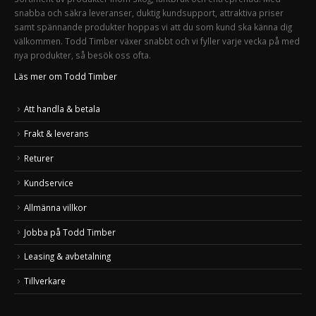
snabba och säkra leveranser, duktig kundsupport, attraktiva priser
samt spännande produkter hoppas vi att du som kund ska känna dig
välkommen. Todd Timber växer snabbt och vi fyller varje vecka på med
nya produkter, så besök oss ofta.
Läs mer om Todd Timber
Att handla & betala
Frakt & leverans
Returer
Kundservice
Allmänna villkor
Jobba på Todd Timber
Leasing & avbetalning
Tillverkare