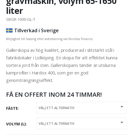
grävmaskin, volym 65-1650
liter
SBGR-1000-GL-T
Tillverkad i Sverige
Möjlighet till leasing eller avbetalning via Nordea Finance.
Gallerskopa av hög kvalitet, producerad i slitstarkt stål i
fabrikslokaler i Lidköping. En skopa för att effektivt kunna
sortera jord från sten. Gallerskopans tänder är utskurna
kamprofiler i Hardox 400, som ger en god
genomträngningseffekt.
FÅ EN OFFERT INOM 24 TIMMAR!
FÄSTE
VOLYM (L)