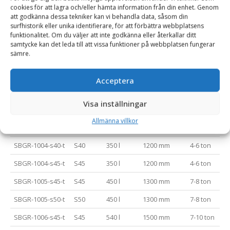
SBGR-1000-s30-
S30/180
65 l
800 mm
1-1.5 ton
cookies för att lagra och/eller hämta information från din enhet. Genom
att godkänna dessa tekniker kan vi behandla data, såsom din
180-t
surfhistorik eller unika identifierare, för att förbättra webbplatsens
funktionalitet. Om du väljer att inte godkänna eller återkallar ditt
SBGR-1001-s30-
S30/150
170 l
1000 mm
2-2.5 ton
samtycke kan det leda till att vissa funktioner på webbplatsen fungerar
150-t
sämre.
SBGR-1001-s30-
S30/180
170 l
1000 mm
2-2.5 ton
180-t
Acceptera
SBGR-1001-s40-t
S40
170 l
1000 mm
2-2.5 ton
Visa inställningar
SBGR-1002-s40-t
S40
200 l
1200 mm
2.5-3 ton
Allmänna villkor
SBGR-1003-s40-t
S40
280 l
1000 mm
3-5 ton
SBGR-1004-s40-t
S40
350 l
1200 mm
4-6 ton
SBGR-1004-s45-t
S45
350 l
1200 mm
4-6 ton
SBGR-1005-s45-t
S45
450 l
1300 mm
7-8 ton
SBGR-1005-s50-t
S50
450 l
1300 mm
7-8 ton
SBGR-1006-s45-t
S45
540 l
1500 mm
7-10 ton