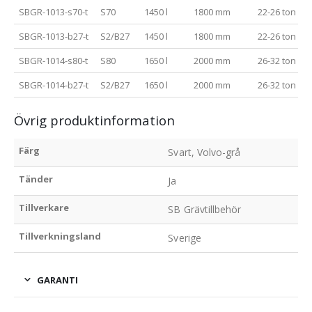
SBGR-1013-s70-t
S70
1450 l
1800 mm
22-26 ton
SBGR-1013-b27-t
S2/B27
1450 l
1800 mm
22-26 ton
SBGR-1014-s80-t
S80
1650 l
2000 mm
26-32 ton
SBGR-1014-b27-t
S2/B27
1650 l
2000 mm
26-32 ton
Övrig produktinformation
Färg
Svart, Volvo-grå
Tänder
Ja
Tillverkare
SB Grävtillbehör
Tillverkningsland
Sverige
GARANTI