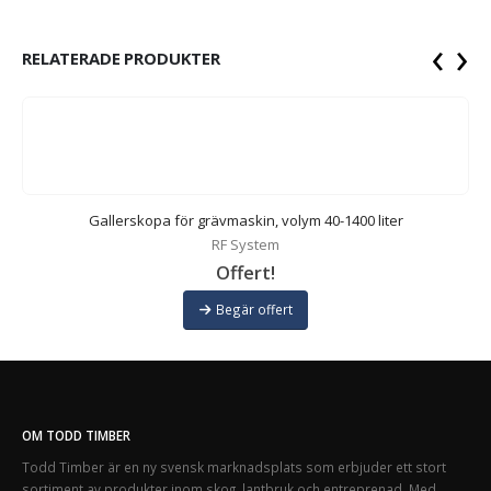
‹
›
RELATERADE PRODUKTER
Gallerskopa för grävmaskin, volym 40-1400 liter
RF System
Offert!
Begär offert
OM TODD TIMBER
Todd Timber är en ny svensk marknadsplats som erbjuder ett stort
sortiment av produkter inom skog, lantbruk och entreprenad. Med