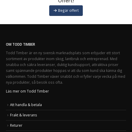
Offert!
Begär offert
OM TODD TIMBER
Todd Timber är en ny svensk marknadsplats som erbjuder ett stort
sortiment av produkter inom skog, lantbruk och entreprenad. Med
snabba och säkra leveranser, duktig kundsupport, attraktiva priser
samt spännande produkter hoppas vi att du som kund ska känna dig
välkommen. Todd Timber växer snabbt och vi fyller varje vecka på med
nya produkter, så besök oss ofta.
Läs mer om Todd Timber
Att handla & betala
Frakt & leverans
Returer