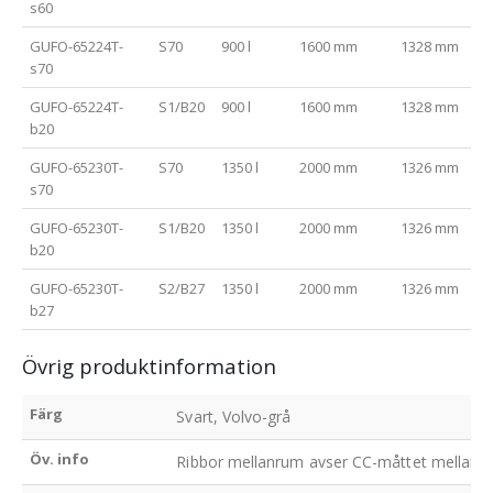
s60
GUFO-65224T-
S70
900 l
1600 mm
1328 mm
s70
GUFO-65224T-
S1/B20
900 l
1600 mm
1328 mm
b20
GUFO-65230T-
S70
1350 l
2000 mm
1326 mm
s70
GUFO-65230T-
S1/B20
1350 l
2000 mm
1326 mm
b20
GUFO-65230T-
S2/B27
1350 l
2000 mm
1326 mm
b27
Övrig produktinformation
Färg
Svart, Volvo-grå
Öv. info
Ribbor mellanrum avser CC-måttet mellan va