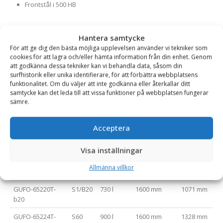
Frontstål i 500 HB
Hantera samtycke
Varianttabell
För att ge dig den bästa möjliga upplevelsen använder vi tekniker som
cookies för att lagra och/eller hämta information från din enhet. Genom
Artikelnummer
Fäste
Volym (l)
Bredd (mm)
Djup (mm)
att godkänna dessa tekniker kan vi behandla data, såsom din
surfhistorik eller unika identifierare, för att förbättra webbplatsens
GUFO-65210T-
S40
480 l
1500 mm
953 mm
funktionalitet. Om du väljer att inte godkänna eller återkallar ditt
s40
samtycke kan det leda till att vissa funktioner på webbplatsen fungerar
sämre.
GUFO-65210T-
S45
480 l
1500 mm
953 mm
s45
Acceptera
GUFO-65210T-
S50
480 l
1500 mm
953 mm
s50
Visa inställningar
GUFO-65220T-
S60
730 l
1600 mm
1071 mm
Allmänna villkor
s60
GUFO-65220T-
S1/B20
730 l
1600 mm
1071 mm
b20
GUFO-65224T-
S60
900 l
1600 mm
1328 mm