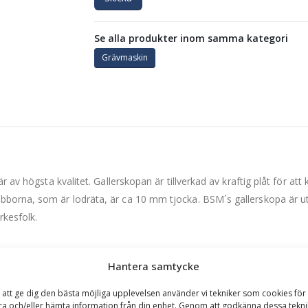
Se alla produkter inom samma kategori
Grävmaskin
 av högsta kvalitet. Gallerskopan är tillverkad av kraftig plåt för att
bborna, som är lodräta, är ca 10 mm tjocka. BSM´s gallerskopa är u
rkesfolk.
Hantera samtycke
 att ge dig den bästa möjliga upplevelsen använder vi tekniker som cookies för 
ra och/eller hämta information från din enhet. Genom att godkänna dessa tekni