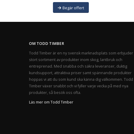
Begär offert
OM TODD TIMBER
Todd Timber är en ny svensk marknadsplats som erbjuder 
stort sortiment av produkter inom skog, lantbruk och
entreprenad. Med snabba och säkra leveranser, duktig
kundsupport, attraktiva priser samt spännande produkter
hoppas vi att du som kund ska känna dig välkommen. Todd
Timber växer snabbt och vi fyller varje vecka på med nya
produkter, så besök oss ofta.
Läs mer om Todd Timber