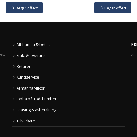
Begär offert
Begär offert
Att handla & betala
PR
ett
All
Frakt & leverans
Returer
Kundservice
Allmänna villkor
Jobba på Todd Timber
Leasing & avbetalning
Tillverkare