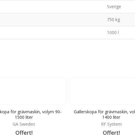
Sverige
750 kg
1000 l
skopa för grävmaskin, volym 90-
Gallerskopa för grävmaskin, vo
1500 liter
1400 liter
GA Sweden
RF System
Offert!
Offert!