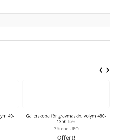
‹
›
lym 40-
Gallerskopa för grävmaskin, volym 480-
Gallerskopa
1350 liter
Götene UFO
Offert!