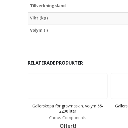
Tillverkningsland
Vikt (kg)
Volym (l)
RELATERADE PRODUKTER
 grävmaskin,
Gallerskopa för grävmaskin, volym 65-
Galler
er
2200 liter
ts
Carrus Components
Offert!