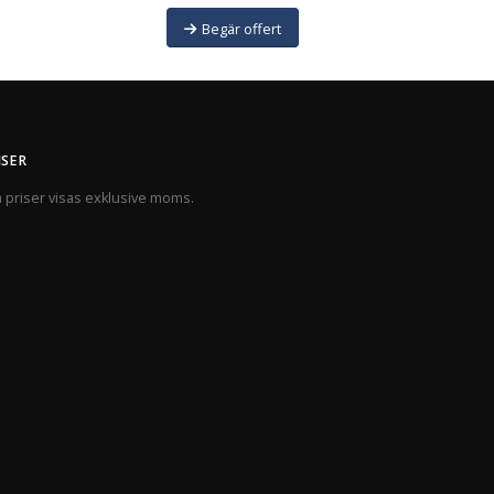
Begär offert
ISER
a priser visas exklusive moms.