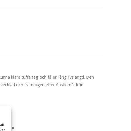
 kunna klara tuffa tag och få en lång livslängd. Den
tvecklad och framtagen efter önskemål från
att
Fäste
ker