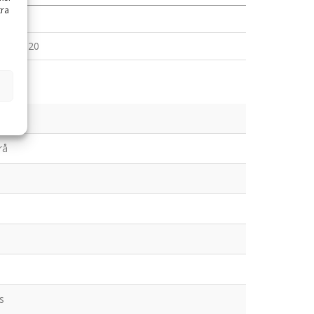
tra
S70
S1/B20
rå
s