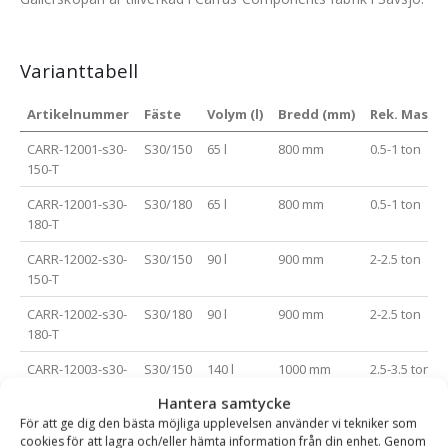
Varianttabell
Artikelnummer
Fäste
Volym (l)
Bredd (mm)
Rek. Maskin
CARR-12001-s30-
S30/150
65 l
800 mm
0.5-1 ton
150-T
CARR-12001-s30-
S30/180
65 l
800 mm
0.5-1 ton
180-T
CARR-12002-s30-
S30/150
90 l
900 mm
2-2.5 ton
150-T
CARR-12002-s30-
S30/180
90 l
900 mm
2-2.5 ton
180-T
CARR-12003-s30-
S30/150
140 l
1000 mm
2.5-3.5 ton
150-T
Hantera samtycke
För att ge dig den bästa möjliga upplevelsen använder vi tekniker som
CARR-12003-s30-
S30/180
140 l
1000 mm
2.5-3.5 ton
cookies för att lagra och/eller hämta information från din enhet. Genom
180-T