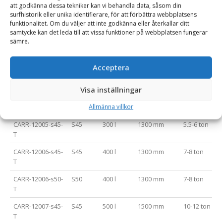
att godkänna dessa tekniker kan vi behandla data, såsom din
surfhistorik eller unika identifierare, för att förbättra webbplatsens
CARR-12002-s40-
S40
90 l
900 mm
2-2.5 ton
funktionalitet. Om du väljer att inte godkänna eller återkallar ditt
T
samtycke kan det leda till att vissa funktioner på webbplatsen fungerar
sämre.
CARR-12003-s40-
S40
140 l
1000 mm
2.5-3.5 ton
T
Acceptera
CARR-12004-s40-
S40
200 l
1100 mm
3.5-5 ton
T
Visa inställningar
CARR-12005-s40-
S40
300 l
1300 mm
5.5-6 ton
Allmänna villkor
T
CARR-12005-s45-
S45
300 l
1300 mm
5.5-6 ton
T
CARR-12006-s45-
S45
400 l
1300 mm
7-8 ton
T
CARR-12006-s50-
S50
400 l
1300 mm
7-8 ton
T
CARR-12007-s45-
S45
500 l
1500 mm
10-12 ton
T