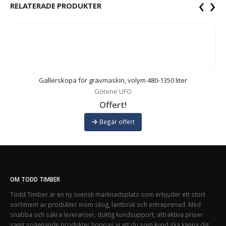
‹
›
RELATERADE PRODUKTER
Gallerskopa för grävmaskin, volym 480-1350 liter
Götene UFO
Offert!
Begär offert
OM TODD TIMBER
Todd Timber är en ny svensk marknadsplats som erbjuder ett stort
sortiment av produkter inom skog, lantbruk och entreprenad. Med
snabba och säkra leveranser, duktig kundsupport, attraktiva priser
samt spännande produkter hoppas vi att du som kund ska känna dig