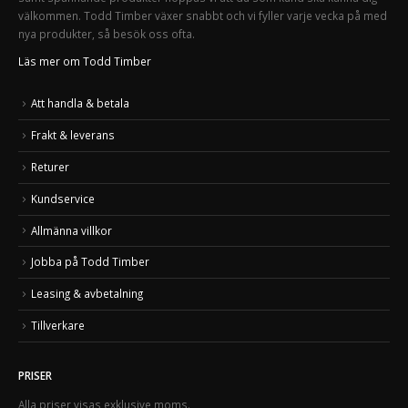
välkommen. Todd Timber växer snabbt och vi fyller varje vecka på med
nya produkter, så besök oss ofta.
Läs mer om Todd Timber
Att handla & betala
Frakt & leverans
Returer
Kundservice
Allmänna villkor
Jobba på Todd Timber
Leasing & avbetalning
Tillverkare
PRISER
Alla priser visas exklusive moms.