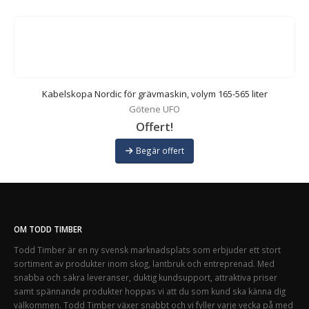
Kabelskopa Nordic för grävmaskin, volym 165-565 liter
Götene UFO
Offert!
Begär offert
OM TODD TIMBER
Todd Timber är en ny svensk marknadsplats som erbjuder ett stort
sortiment av produkter inom skog, lantbruk och entreprenad. Med
snabba och säkra leveranser, duktig kundsupport, attraktiva priser
samt spännande produkter hoppas vi att du som kund ska känna dig
välkommen. Todd Timber växer snabbt och vi fyller varje vecka på med