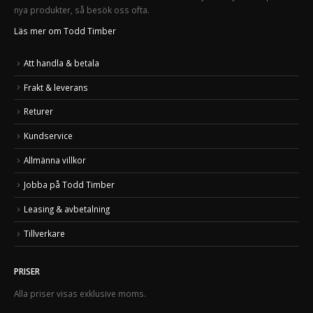
nya produkter, så besök oss ofta.
Läs mer om Todd Timber
Att handla & betala
Frakt & leverans
Returer
Kundservice
Allmänna villkor
Jobba på Todd Timber
Leasing & avbetalning
Tillverkare
PRISER
Alla priser visas exklusive moms.