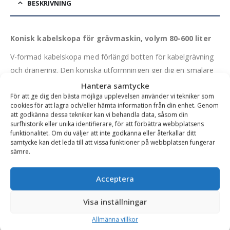
BESKRIVNING
Konisk kabelskopa för grävmaskin, volym 80-600 liter
V-formad kabelskopa med förlängd botten för kabelgrävning
och dränering. Den koniska utformningen ger dig en smalare
bredd på skäret i jämförelse med en kabelskopa av
Hantera samtycke
För att ge dig den bästa möjliga upplevelsen använder vi tekniker som
standardmodell, men du har fortfarande samma takbredd.
cookies för att lagra och/eller hämta information från din enhet. Genom
Det ger dig en smalare schaktbotten och en något lutad slänt
att godkänna dessa tekniker kan vi behandla data, såsom din
på schakten. Skopan är tillverkad Lidköping, Västra Götaland i
surfhistorik eller unika identifierare, för att förbättra webbplatsens
funktionalitet. Om du väljer att inte godkänna eller återkallar ditt
högkvalitativt nordiskt stål och är CE-märkt.
samtycke kan det leda till att vissa funktioner på webbplatsen fungerar
sämre.
Varianttabell
Acceptera
Artikelnummer
Fäste
Volym (l)
Bredd (mm)
Rek. Maskinv
Visa inställningar
SBGR-12000-s40
S40
80 l
300/150 mm
2-5 ton
Allmänna villkor