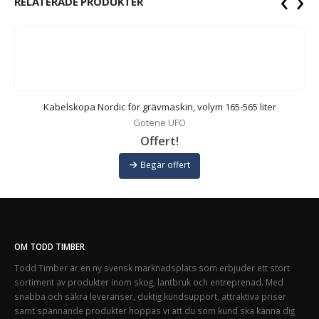
‹
›
RELATERADE PRODUKTER
Kabelskopa Nordic för grävmaskin, volym 165-565 liter
Götene UFO
Offert!
Begär offert
OM TODD TIMBER
Todd Timber är en ny svensk marknadsplats som erbjuder ett stort
sortiment av produkter inom skog, lantbruk och entreprenad. Med
snabba och säkra leveranser, duktig kundsupport, attraktiva priser
samt spännande produkter hoppas vi att du som kund ska känna dig