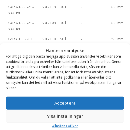
CARR-1000248-
S30/150
28 l
2
200 mm
s30-150
CARR-1000248-
S30/180
28 l
2
200 mm
s30-180
CARR-1002281-
S30/150
50 l
2
250 mm
s30-150
Hantera samtycke
CARR-1002281-
S30/180
50 l
2
250 mm
För att ge dig den bästa möjliga upplevelsen använder vi tekniker som
s30-180
cookies för att lagra och/eller hämta information från din enhet. Genom
att godkänna dessa tekniker kan vi behandla data, såsom din
CARR-1002282
S40
50 l
2
250 mm
surfhistorik eller unika identifierare, för att förbättra webbplatsens
funktionalitet. Om du väljer att inte godkänna eller återkallar ditt
CARR-1002283
S40
75 l
2
300 mm
samtycke kan det leda till att vissa funktioner på webbplatsen fungerar
sämre.
CARR-1002284
S40
100 l
2
300 mm
CARR-1000256
S40
120 l
3
350 mm
Acceptera
CARR-1000258-
S40
130 l
3
400 mm
Visa inställningar
s40
Allmänna villkor
CARR-1000258
S45
130 l
3
400 mm