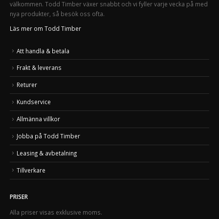
välkommen. Todd Timber växer snabbt och vi fyller varje vecka på med
nya produkter, så besök oss ofta.
Läs mer om Todd Timber
Att handla & betala
Frakt & leverans
Returer
Kundservice
Allmänna villkor
Jobba på Todd Timber
Leasing & avbetalning
Tillverkare
PRISER
Alla priser visas exklusive moms.