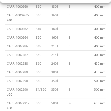
CARR-1000260
S50
130 l
3
400 mm
CARR-1000262-
S40
160 l
3
400 mm
s40
CARR-1000262
S45
160 l
3
400 mm
CARR-1000264
S50
160 l
3
400 mm
CARR-1002286
S45
215 l
3
400 mm
CARR-1002287
S50
215 l
3
400 mm
CARR-1002288
S60
240 l
3
450 mm
CARR-1002289
S60
300 l
3
450 mm
CARR-1002290
S60
350 l
3
500 mm
CARR-1002290-
S1/B20
350 l
3
500 mm
b20
CARR-1002291-
S60
500 l
4
630 mm
s60