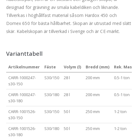
designad för grävning av smala kabeldiken och liknande.
Tillverkas i höghållfast material såsom Hardox 450 och
Domex 650 för bästa hållbarhet. Skopan är utrustad med slätt
skär. Kabelskopan är tillverkad i Sverige och är CE-märkt.
Varianttabell
Artikelnummer
Fäste
Volym (l)
Bredd (mm)
Rek. Maskin
CARR-1000247-
S30/150
28 l
200 mm
0.5-1 ton
s30-150
CARR-1000247-
S30/180
28 l
200 mm
0.5-1 ton
s30-180
CARR-1001526-
S30/150
50 l
250 mm
1-2 ton
s30-150
CARR-1001526-
S30/180
50 l
250 mm
1-2 ton
s30-180