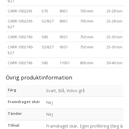
b27
CARR-1002293
S70
800 l
700 mm
25-28 ton
CARR-1002293-
S2/B27
800 l
700 mm
25-28 ton
b27
CARR-1002190
S80
950 l
750 mm
25-30 ton
CARR-1002190-
S2/B27
950 l
750 mm
25-30 ton
b27
CARR-1002196
S80
1100 l
800 mm
30-40 ton
Övrig produktinformation
Färg
Svart, Blå, Volvo-grå
Framdraget skär
Nej
Tänder
Nej
Tillval
Framdraget skär, Egen profilering (färg & lo