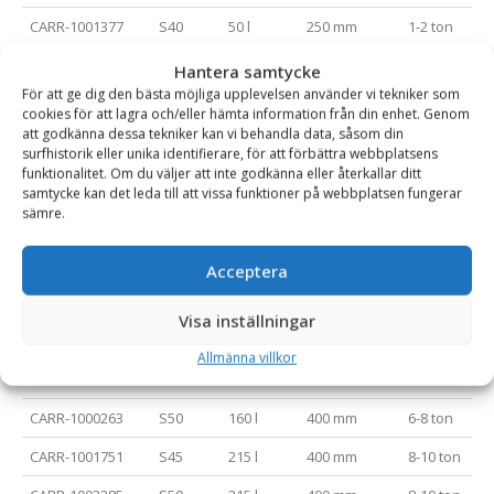
CARR-1001377
S40
50 l
250 mm
1-2 ton
CARR-1001348
S40
75 l
300 mm
2-3 ton
Hantera samtycke
För att ge dig den bästa möjliga upplevelsen använder vi tekniker som
CARR-1001349
S40
100 l
300 mm
3-4 ton
cookies för att lagra och/eller hämta information från din enhet. Genom
att godkänna dessa tekniker kan vi behandla data, såsom din
CARR-1001339
S40
120 l
350 mm
4-6 ton
surfhistorik eller unika identifierare, för att förbättra webbplatsens
funktionalitet. Om du väljer att inte godkänna eller återkallar ditt
CARR-1000257-
S40
130 l
400 mm
6 ton
samtycke kan det leda till att vissa funktioner på webbplatsen fungerar
s40
sämre.
CARR-1000257
S45
130 l
400 mm
6 ton
Acceptera
CARR-1000259
S50
130 l
400 mm
6 ton
CARR-1000261-
S40
160 l
400 mm
6-8 ton
Visa inställningar
s40
Allmänna villkor
CARR-1000261
S45
160 l
400 mm
6-8 ton
CARR-1000263
S50
160 l
400 mm
6-8 ton
CARR-1001751
S45
215 l
400 mm
8-10 ton