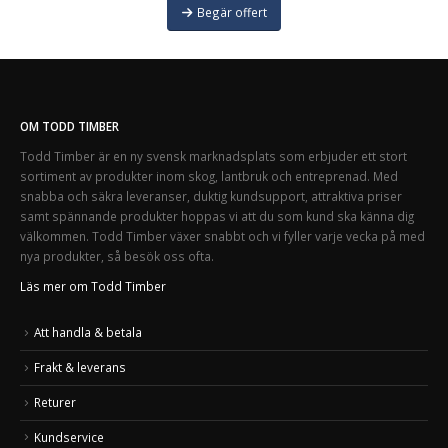
Begär offert
OM TODD TIMBER
Todd Timber är en ny svensk marknadsplats som erbjuder ett stort
sortiment av produkter inom skog, lantbruk och entreprenad. Med
snabba och säkra leveranser, duktig kundsupport, attraktiva priser
samt spännande produkter hoppas vi att du som kund ska känna dig
välkommen. Todd Timber växer snabbt och vi fyller varje vecka på med
nya produkter, så besök oss ofta.
Läs mer om Todd Timber
Att handla & betala
Frakt & leverans
Returer
Kundservice