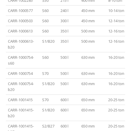
CARR-1002285
S50
215 l
400 mm
8-10 ton
CARR-1000577
S60
240 l
450 mm
10-14 ton
CARR-1000503
S60
300 l
450 mm
12-14 ton
CARR-1000613
S60
350 l
500 mm
12-16 ton
CARR-1000613-
S1/B20
350 l
500 mm
12-16 ton
b20
CARR-1000754-
S60
500 l
630 mm
16-20 ton
s60
CARR-1000754
S70
500 l
630 mm
16-20 ton
CARR-1000754-
S1/B20
500 l
630 mm
16-20 ton
b20
CARR-1001415
S70
600 l
650 mm
20-25 ton
CARR-1001415-
S1/B20
600 l
650 mm
20-25 ton
b20
CARR-1001415-
S2/B27
600 l
650 mm
20-25 ton