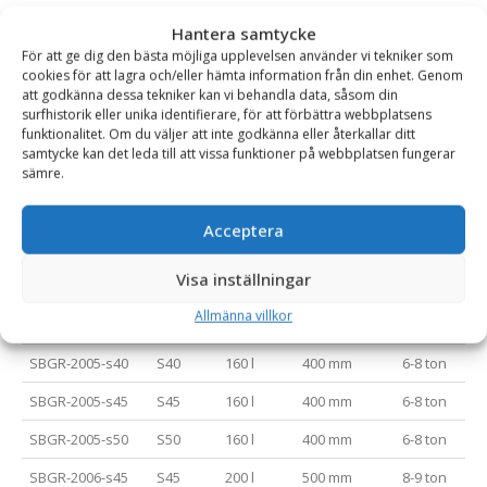
180
Hantera samtycke
SBGR-2001-s30-
S30/150
50 l
300 mm
2-2.5 ton
För att ge dig den bästa möjliga upplevelsen använder vi tekniker som
cookies för att lagra och/eller hämta information från din enhet. Genom
150
att godkänna dessa tekniker kan vi behandla data, såsom din
SBGR-2001-s30-
S30/180
50 l
300 mm
2-2.5 ton
surfhistorik eller unika identifierare, för att förbättra webbplatsens
funktionalitet. Om du väljer att inte godkänna eller återkallar ditt
180
samtycke kan det leda till att vissa funktioner på webbplatsen fungerar
sämre.
SBGR-2001-s40
S40
50 l
300 mm
2-2.5 ton
SBGR-2002-s40
S40
75 l
300 mm
2.5-3 ton
Acceptera
SBGR-2003-s40
S40
100 l
400 mm
3-4 ton
Visa inställningar
SBGR-2004-s40
S40
100 l
300 mm
3-4 ton
Allmänna villkor
SBGR-2005-s40-x
S40
120 l
400 mm
4-5 ton
SBGR-2005-s40
S40
160 l
400 mm
6-8 ton
SBGR-2005-s45
S45
160 l
400 mm
6-8 ton
SBGR-2005-s50
S50
160 l
400 mm
6-8 ton
SBGR-2006-s45
S45
200 l
500 mm
8-9 ton