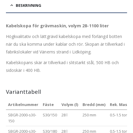
BESKRIVNING
Kabelskopa för grävmaskin, volym 28-1100 liter
Högkvalitativ och lättgrävd kabelskopa med förlängd botten
när du ska komma under kablar och rör. Skopan är tillverkad i
fabrikslokaler vid Vänerns strand i Lidköping.
Kabelskopans skär är tillverkad i slitstarkt stål, 500 HB och
sidoskär i 400 HB.
Varianttabell
Artikelnummer
Fäste
Volym (l)
Bredd (mm)
Rek. Maskin
SBGR-2000-s30-
S30/150
28 l
250 mm
0.5-1.5 ton
150
SBGR-2000-s30-
S30/180
28 l
250 mm
0.5-1.5 ton