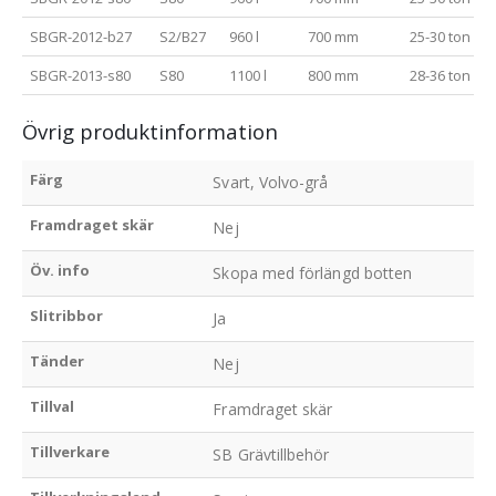
SBGR-2012-b27
S2/B27
960 l
700 mm
25-30 ton
SBGR-2013-s80
S80
1100 l
800 mm
28-36 ton
Övrig produktinformation
Färg
Svart, Volvo-grå
Framdraget skär
Nej
Öv. info
Skopa med förlängd botten
Slitribbor
Ja
Tänder
Nej
Tillval
Framdraget skär
Tillverkare
SB Grävtillbehör