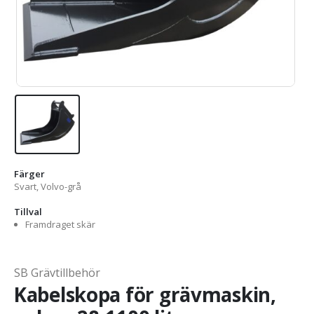
Färger
Svart, Volvo-grå
Tillval
Framdraget skär
SB Grävtillbehör
Kabelskopa för grävmaskin,