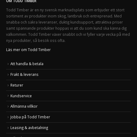
OM TODD TIMBER
Todd Timber är en ny svensk marknadsplats som erbjuder ett stort
sortiment av produkter inom skog, lantbruk och entreprenad. Med
snabba och säkra leveranser, duktig kundsupport, attraktiva priser
samt spännande produkter hoppas vi att du som kund ska känna dig
välkommen. Todd Timber växer snabbt och vi fyller varje vecka på med
nya produkter, så besök oss ofta.
Läs mer om Todd Timber
Att handla & betala
Frakt & leverans
Returer
Kundservice
Allmänna villkor
Jobba på Todd Timber
Leasing & avbetalning