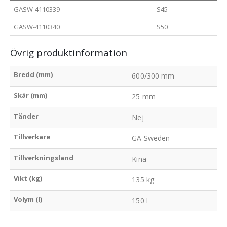
GASW-4110339
S45
GASW-4110340
S50
Övrig produktinformation
Bredd (mm)
600/300 mm
Skär (mm)
25 mm
Tänder
Nej
Tillverkare
GA Sweden
Tillverkningsland
Kina
Vikt (kg)
135 kg
Volym (l)
150 l