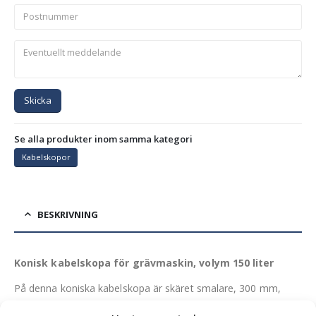
Skicka
Se alla produkter inom samma kategori
Kabelskopor
BESKRIVNING
Konisk kabelskopa för grävmaskin, volym 150 liter
På denna koniska kabelskopa är skäret smalare, 300 mm,
jämfört med skopans topp, som är 600 mm bred. Det gör det