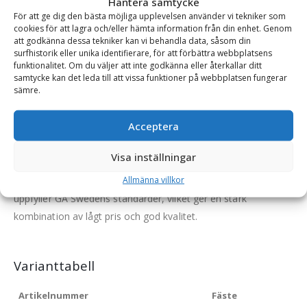
Hantera samtycke
lättare att gräva smala schakt och ger en viss lutning på
För att ge dig den bästa möjliga upplevelsen använder vi tekniker som
schaktets sidor. Perfekt för att gräva ner smala kablar när du
cookies för att lagra och/eller hämta information från din enhet. Genom
att godkänna dessa tekniker kan vi behandla data, såsom din
behöver precision eller vill spara på skyddsfylle och därmed
surfhistorik eller unika identifierare, för att förbättra webbplatsens
pengar. Skopan är utrustad med slätt skär, vilket ger minskad
funktionalitet. Om du väljer att inte godkänna eller återkallar ditt
samtycke kan det leda till att vissa funktioner på webbplatsen fungerar
risk att skada befintliga kablar.
sämre.
Detaljer:
Acceptera
Skär av 25 mm 500 HBW
Botten och slitskydd av 450 HBW
Övrigt av 355 N/mm2
Visa inställningar
Allmänna villkor
Kabelskopan tillverkas i Kina på en noggrant utvald fabrik som
uppfyller GA Swedens standarder, vilket ger en stark
kombination av lågt pris och god kvalitet.
Varianttabell
Artikelnummer
Fäste