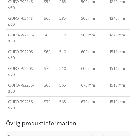
GUFO-79214S-
S50
285 l
500 mm
1249 mm
s50
GUFO-79214S-
S60
285 l
500 mm
1249 mm
s60
GUFO-79215S-
S60
350 l
500 mm
1433 mm
s60
GUFO-79220S-
S60
510 l
600 mm
1511 mm
s60
GUFO-79220S-
S70
510 l
600 mm
1511 mm
s70
GUFO-79225S-
S60
565 l
670 mm
1510 mm
s60
GUFO-79225S-
S70
565 l
670 mm
1510 mm
s70
Övrig produktinformation