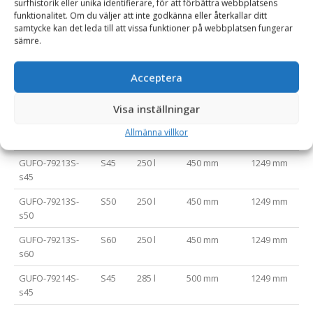
surfhistorik eller unika identifierare, för att förbättra webbplatsens
GUFO-79210S-
S45
165 l
400 mm
1151 mm
funktionalitet. Om du väljer att inte godkänna eller återkallar ditt
s45
samtycke kan det leda till att vissa funktioner på webbplatsen fungerar
sämre.
GUFO-79210S-
S50
165 l
400 mm
1151 mm
s50
Acceptera
GUFO-79211S-
S45
190 l
450 mm
1151 mm
s45
Visa inställningar
GUFO-79211S-
S50
190 l
450 mm
1151 mm
Allmänna villkor
s50
GUFO-79213S-
S45
250 l
450 mm
1249 mm
s45
GUFO-79213S-
S50
250 l
450 mm
1249 mm
s50
GUFO-79213S-
S60
250 l
450 mm
1249 mm
s60
GUFO-79214S-
S45
285 l
500 mm
1249 mm
s45