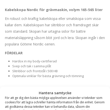
Kabelskopa Nordic för grävmaskin, volym 165-565 liter
En robust och kraftig kabelskopa eller smalskopa som vissa
kallar dem. Kabelskopan har slitribbor och framdraget skär
som standard. Skopan har urtagna sidor för bättre
materialsläppning såsom blöt jord och lera. Skopan ingår i den
populära Götene Nordic-serien.
FÖRDELAR
Hardox in my body-certifierad
Svep och tak i samma plåt
Slitribbor och frontstål i 500 HB
Optimala vinklar för bästa grävning och tömning
Hantera samtycke
Varianttabell
För att ge dig den bästa möjliga upplevelsen använder vi tekniker som
cookies för att lagra och/eller hämta information från din enhet. Genom
Artikelnummer
Fäste
Volym (l)
Bredd (mm)
Djup (mm)
att godkänna dessa tekniker kan vi behandla data, såsom din