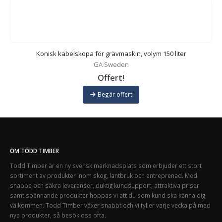
Konisk kabelskopa för grävmaskin, volym 150 liter
GA Sweden
Offert!
Begär offert
OM TODD TIMBER
Todd Timber är en ny svensk marknadsplats som erbjuder ett stort
sortiment av produkter inom skog, lantbruk och entreprenad. Med
snabba och säkra leveranser, duktig kundsupport, attraktiva priser
samt spännande produkter hoppas vi att du som kund ska känna dig
välkommen. Todd Timber växer snabbt och vi fyller varje vecka på med
nya produkter, så besök oss ofta.