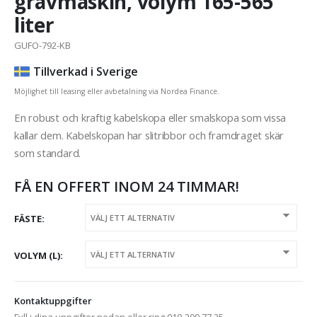
grävmaskin, volym 165-565
liter
GUFO-792-KB
Tillverkad i Sverige
Möjlighet till leasing eller avbetalning via Nordea Finance.
En robust och kraftig kabelskopa eller smalskopa som vissa
kallar dem. Kabelskopan har slitribbor och framdraget skär
som standard.
FÅ EN OFFERT INOM 24 TIMMAR!
FÄSTE
VOLYM (L)
Kontaktuppgifter
Fyll i dina uppgifter nedan eller ring 010-200 77 25.